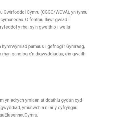
du Gwirfoddol Cymru (CGGC/WCVA), yn tynnu
cymunedau. O fentrau llawr gwlad i
yfeddol y rhai sy’n gweithio i wella
in hymrwymiad parhaus i gefnogi’r Gymraeg,
n rhan ganolog o’n digwyddiadau, ein gwaith
 yn edrych ymlaen at ddathlu gyda’n cyd-
 digwyddiad, ymunwch â ni ar y cyfryngau
auElusennauCymru.