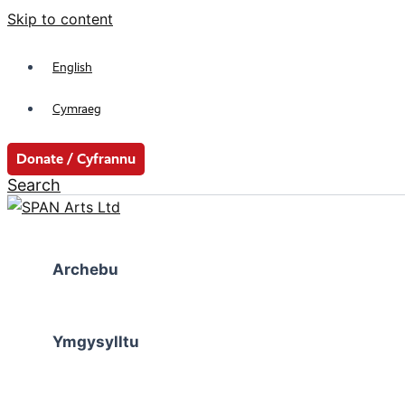
Skip to content
English
Cymraeg
Donate / Cyfrannu
Search
Archebu
Ymgysylltu