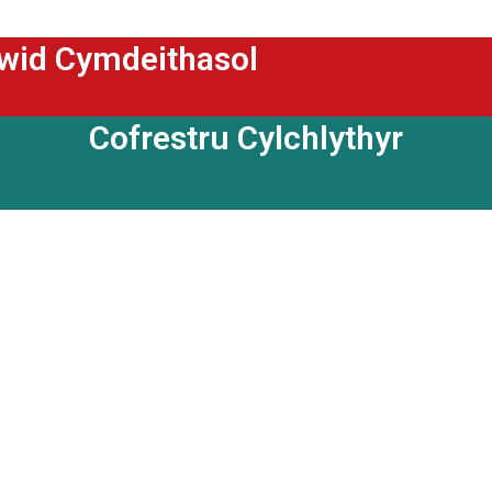
ewid Cymdeithasol
Cofrestru Cylchlythyr