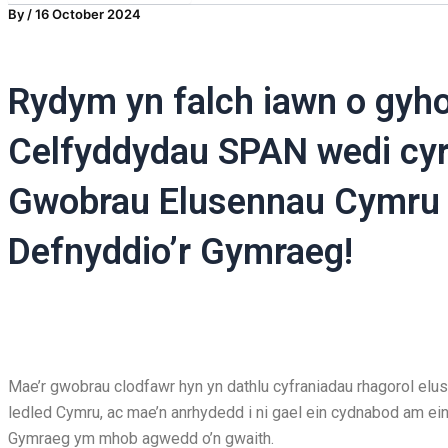
By
/
16 October 2024
Rydym yn falch iawn o gyh
Celfyddydau SPAN wedi cyrr
Gwobrau Elusennau Cymru 
Defnyddio’r Gymraeg!
Mae’r gwobrau clodfawr hyn yn dathlu cyfraniadau rhagorol el
ledled Cymru, ac mae’n anrhydedd i ni gael ein cydnabod am ei
Gymraeg ym mhob agwedd o’n gwaith.