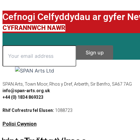
Cefnogi Celfyddydau ar gyfer N
CYFRANNWCH NAWR
SPAN Arts, Town Moor, Rhos y Dref, Arberth, Sir Benfro, SA67 7AG
info@span-arts.org.uk
+44 (0) 1834 869323
Rhif Cofrestru fel Elusen:
1088723
Polisi Cwynion