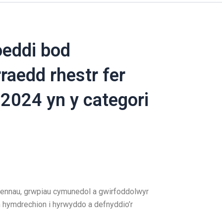
oeddi bod
aedd rhestr fer
2024 yn y categori
usennau, grwpiau cymunedol a gwirfoddolwyr
n hymdrechion i hyrwyddo a defnyddio’r