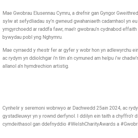
Mae Gwobrau Elusennau Cymru, a drefnir gan Gyngor Gweithre
sylw at sefydliadau sy’n gwneud gwahaniaeth cadarnhaol yn eu 
ymgyrchoedd ar raddfa fawr, mae’r gwobrau’n cydnabod effaith r
bywydau pobl yng Nghymru.
Mae cyrraedd y rhestr fer ar gyfer y wobr hon yn adlewyrchu e
ac rydym yn ddiolchgar i’n tîm a’n cymuned am helpu i’w chadw’
allanol a’n hymdrechion artistig.
Cynhelir y seremoni wobrwyo ar Dachwedd 25ain 2024, ac rydym
gystadleuwyr yn y rownd derfynol. I ddilyn ein taith a chyffro’r
cymdeithasol gan ddefnyddio #WelshCharityAwards a #Gwobr