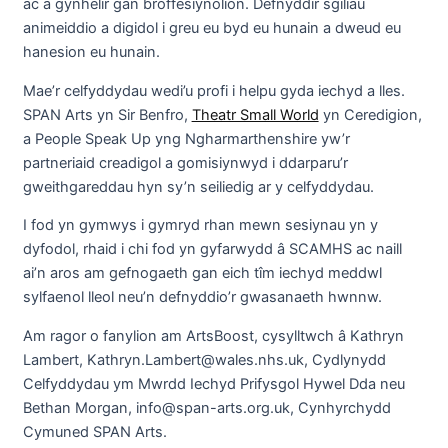
ac a gynhelir gan broffesiynolion. Defnyddir sgiliau
animeiddio a digidol i greu eu byd eu hunain a dweud eu
hanesion eu hunain.
Mae’r celfyddydau wedi’u profi i helpu gyda iechyd a lles.
SPAN Arts yn Sir Benfro,
Theatr Small World
yn Ceredigion,
a People Speak Up yng Ngharmarthenshire yw’r
partneriaid creadigol a gomisiynwyd i ddarparu’r
gweithgareddau hyn sy’n seiliedig ar y celfyddydau.
I fod yn gymwys i gymryd rhan mewn sesiynau yn y
dyfodol, rhaid i chi fod yn gyfarwydd â SCAMHS ac naill
ai’n aros am gefnogaeth gan eich tîm iechyd meddwl
sylfaenol lleol neu’n defnyddio’r gwasanaeth hwnnw.
Am ragor o fanylion am ArtsBoost, cysylltwch â Kathryn
Lambert, Kathryn.Lambert@wales.nhs.uk, Cydlynydd
Celfyddydau ym Mwrdd Iechyd Prifysgol Hywel Dda neu
Bethan Morgan, info@span-arts.org.uk, Cynhyrchydd
Cymuned SPAN Arts.