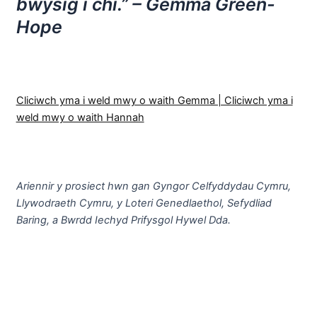
bwysig i chi.” – Gemma Green-
Hope
Cliciwch yma i weld mwy o waith Gemma | Cliciwch yma i
weld mwy o waith Hannah
Ariennir y prosiect hwn gan Gyngor Celfyddydau Cymru,
Llywodraeth Cymru, y Loteri Genedlaethol, Sefydliad
Baring, a Bwrdd Iechyd Prifysgol Hywel Dda.