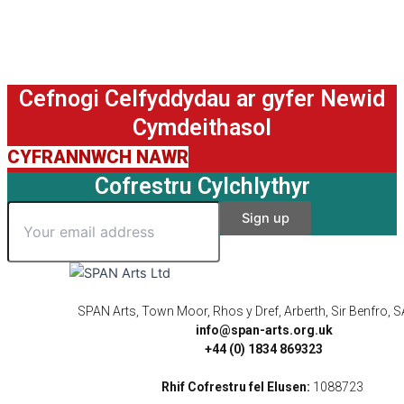
Cefnogi Celfyddydau ar gyfer Newid
Cymdeithasol
CYFRANNWCH NAWR
Cofrestru Cylchlythyr
SPAN Arts, Town Moor, Rhos y Dref, Arberth, Sir Benfro,
info@span-arts.org.uk
+44 (0) 1834 869323
Rhif Cofrestru fel Elusen:
1088723