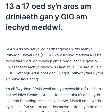
13 a 17 oed sy’n aros am
driniaeth gan y GIG am
iechyd meddwl.
SPAN Arts yw sefydliad partner gyda Bwrdd Iechyd
Prifysgol Hywel Dda (UHB) i wella iechyd meddwl a lleihau
teimladau o drallod mewn plant a phobl ifanc a gŵyr y
Gwasanaeth Iechyd Meddwl i Blant ac Iau (SCAMHS) a’r
UHB. Cefnogir ArtsBoost gan Gyngor Celfyddydau Cymru
a’r Sefydliad Baring.
Yn ail flwyddyn SPAN wedi bod yn cydweithio â’r artist a’r
animeiddiwr Gemma Green-Hope a’r artist a’r darlunydd
Hannah Rounding. Mae sesiynau Me, Myself and I wedi’u
cynllunio i fod yn brofiadau lles mewn gofod sy’n ddiogel