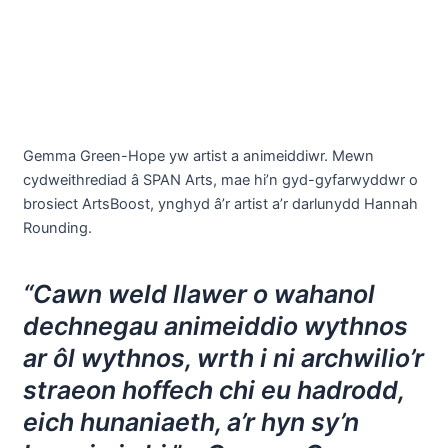
Gemma Green-Hope yw artist a animeiddiwr. Mewn
cydweithrediad â SPAN Arts, mae hi’n gyd-gyfarwyddwr o
brosiect ArtsBoost, ynghyd â’r artist a’r darlunydd Hannah
Rounding.
“Cawn weld llawer o wahanol
dechnegau animeiddio wythnos
ar ôl wythnos, wrth i ni archwilio’r
straeon hoffech chi eu hadrodd,
eich hunaniaeth, a’r hyn sy’n