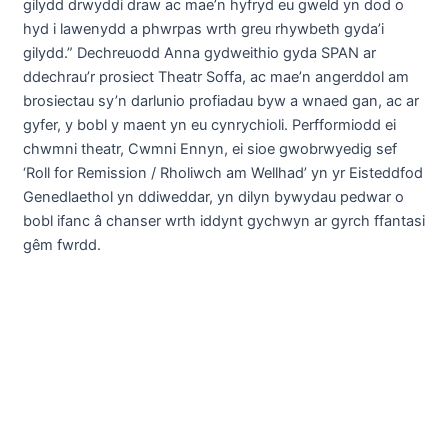
gilydd drwyddi draw ac mae’n hyfryd eu gweld yn dod o
hyd i lawenydd a phwrpas wrth greu rhywbeth gyda’i
gilydd.” Dechreuodd Anna gydweithio gyda SPAN ar
ddechrau’r prosiect Theatr Soffa, ac mae’n angerddol am
brosiectau sy’n darlunio profiadau byw a wnaed gan, ac ar
gyfer, y bobl y maent yn eu cynrychioli. Perfformiodd ei
chwmni theatr, Cwmni Ennyn, ei sioe gwobrwyedig sef
‘Roll for Remission / Rholiwch am Wellhad’ yn yr Eisteddfod
Genedlaethol yn ddiweddar, yn dilyn bywydau pedwar o
bobl ifanc â chanser wrth iddynt gychwyn ar gyrch ffantasi
gêm fwrdd.