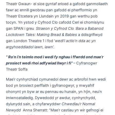
Theatr Gwaun- ei sioe gyntaf erioed a gafodd ganmoliaeth
fawr ac ennill gwobrau pan gafodd ei pherfformio yn
Theatr Etcetera yn Llundain yn 2019 gan werthu pob
tocyn. Yn ystod y Cyfnod Clo cafodd Ceri ei chomisiynu
gan SPAN i greu
Straeon y Cyfnod Clo :Bara a Babanod
Lockdown Tales: Making Bread & Babies
a ddisgrifiwyd
gan London Theatre 1 i fod ‘
wedi’i actio’n dda ac yn
argyhoeddiadol iawn, iawn’.
” Ro’n i’n teimlo mod i wedi fy nghau i ffwrdd ond mae’r
prosiect wedi rhoi adfywiad llwyr i fi”
– Cyfranogwr
Theatr Soffa
Mae’r cynhyrchiad cymunedol dewr ac arbrofol hwn wedi
bod yn brosiect perffaith i gyfranogwyr, y mwyafrif
ohonynt yn byw ar eu pennau eu hunain, yn hŷn, neu’n
imiwnoataliedig. Dywedodd yr awdur, cynhyrchydd,
dylunydd sain, a chyfarwyddwr
Chwedlau’r Normal
Newydd
Anna Sherratt: “Mae’r castiau yn wir gefnogi ei