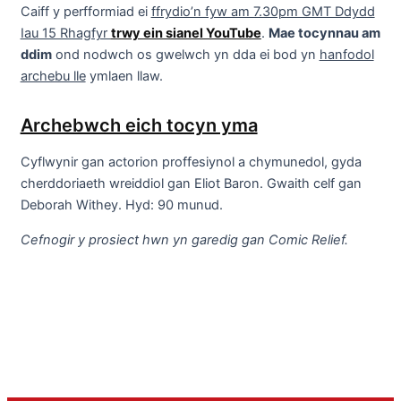
Caiff y perfformiad ei
ffrydio’n fyw am 7.30pm GMT Ddydd
Iau 15 Rhagfyr
trwy ein sianel YouTube
.
Mae tocynnau am
ddim
ond nodwch os gwelwch yn dda ei bod yn
hanfodol
archebu lle
ymlaen llaw.
Archebwch eich tocyn yma
Cyflwynir gan actorion proffesiynol a chymunedol, gyda
cherddoriaeth wreiddiol gan Eliot Baron. Gwaith celf gan
Deborah Withey. Hyd: 90 munud.
Cefnogir y prosiect hwn yn garedig gan Comic Relief.