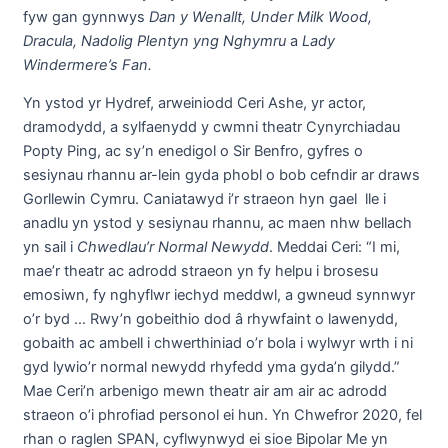
fyw gan gynnwys
Dan y Wenallt, Under Milk Wood,
Dracula, Nadolig Plentyn yng Nghymru
a
Lady
Windermere’s Fan.
Yn ystod yr Hydref, arweiniodd Ceri Ashe, yr actor,
dramodydd, a sylfaenydd y cwmni theatr Cynyrchiadau
Popty Ping, ac sy’n enedigol o Sir Benfro, gyfres o
sesiynau rhannu ar-lein gyda phobl o bob cefndir ar draws
Gorllewin Cymru. Caniatawyd i’r straeon hyn gael lle i
anadlu yn ystod y sesiynau rhannu, ac maen nhw bellach
yn sail i
Chwedlau’r Normal Newydd
. Meddai Ceri: “I mi,
mae’r theatr ac adrodd straeon yn fy helpu i brosesu
emosiwn, fy nghyflwr iechyd meddwl, a gwneud synnwyr
o’r byd … Rwy’n gobeithio dod â rhywfaint o lawenydd,
gobaith ac ambell i chwerthiniad o’r bola i wylwyr wrth i ni
gyd lywio’r normal newydd rhyfedd yma gyda’n gilydd.”
Mae Ceri’n arbenigo mewn theatr air am air ac adrodd
straeon o’i phrofiad personol ei hun. Yn Chwefror 2020, fel
rhan o raglen SPAN, cyflwynwyd ei sioe Bipolar Me yn