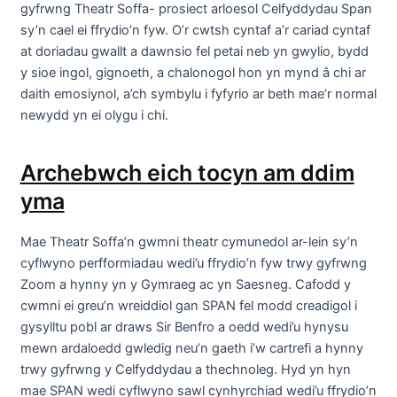
gyfrwng Theatr Soffa- prosiect arloesol Celfyddydau Span
sy’n cael ei ffrydio’n fyw. O’r cwtsh cyntaf a’r cariad cyntaf
at doriadau gwallt a dawnsio fel petai neb yn gwylio, bydd
y sioe ingol, gignoeth, a chalonogol hon yn mynd â chi ar
daith emosiynol, a’ch symbylu i fyfyrio ar beth mae’r normal
newydd yn ei olygu i chi.
Archebwch eich tocyn am ddim
yma
Mae Theatr Soffa’n gwmni theatr cymunedol ar-lein sy’n
cyflwyno perfformiadau wedi’u ffrydio’n fyw trwy gyfrwng
Zoom a hynny yn y Gymraeg ac yn Saesneg. Cafodd y
cwmni ei greu’n wreiddiol gan SPAN fel modd creadigol i
gysylltu pobl ar draws Sir Benfro a oedd wedi’u hynysu
mewn ardaloedd gwledig neu’n gaeth i’w cartrefi a hynny
trwy gyfrwng y Celfyddydau a thechnoleg. Hyd yn hyn
mae SPAN wedi cyflwyno sawl cynhyrchiad wedi’u ffrydio’n