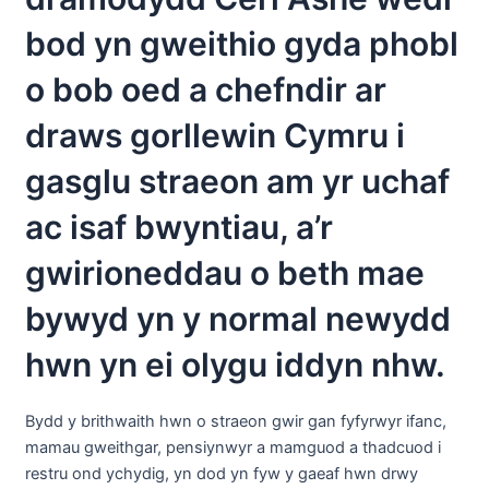
bod yn gweithio gyda phobl
o bob oed a chefndir ar
draws gorllewin Cymru i
gasglu straeon am yr uchaf
ac isaf bwyntiau, a’r
gwirioneddau o beth mae
bywyd yn y normal newydd
hwn yn ei olygu iddyn nhw.
Bydd y brithwaith hwn o straeon gwir gan fyfyrwyr ifanc,
mamau gweithgar, pensiynwyr a mamguod a thadcuod i
restru ond ychydig, yn dod yn fyw y gaeaf hwn drwy