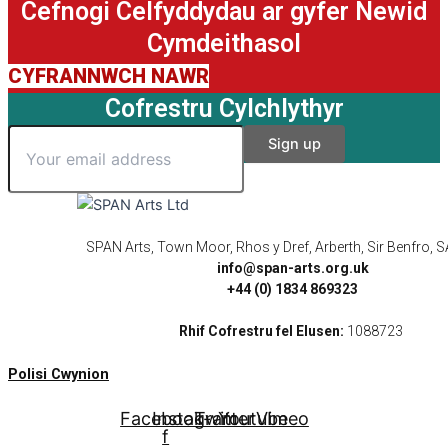
Cefnogi Celfyddydau ar gyfer Newid
Cymdeithasol
CYFRANNWCH NAWR
Cofrestru Cylchlythyr
SPAN Arts, Town Moor, Rhos y Dref, Arberth, Sir Benfro,
info@span-arts.org.uk
+44 (0) 1834 869323
Rhif Cofrestru fel Elusen:
1088723
Polisi Cwynion
Facebook-
Instagram
Twitter
Youtube
Vimeo
f