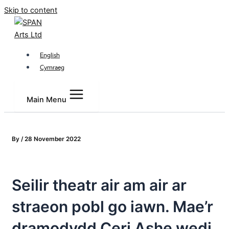
Skip to content
English
Cymraeg
Main Menu
By
/
28 November 2022
Seilir theatr air am air ar
straeon pobl go iawn. Mae’r
dramodydd Ceri Ashe wedi