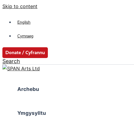
Skip to content
English
Cymraeg
Donate / Cyfrannu
Search
Archebu
Ymgysylltu