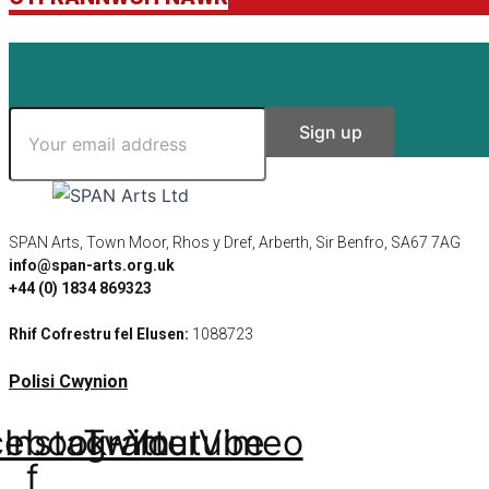
SPAN Arts, Town Moor, Rhos y Dref, Arberth, Sir Benfro, SA67 7AG
info@span-arts.org.uk
+44 (0) 1834 869323
Rhif Cofrestru fel Elusen:
1088723
Polisi Cwynion
cebook-
Instagram
Twitter
Youtube
Vimeo
f