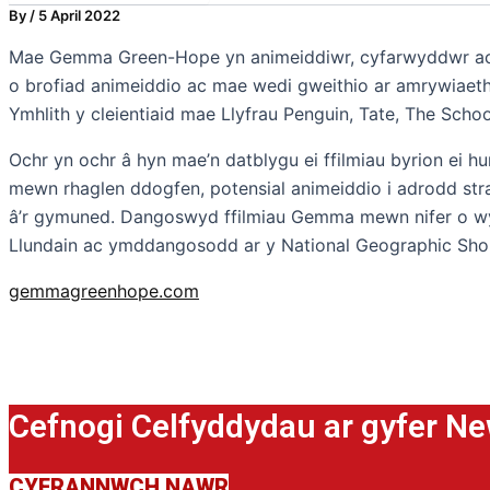
By
/
5 April 2022
Mae Gemma Green-Hope yn animeiddiwr, cyfarwyddwr ac 
o brofiad animeiddio ac mae wedi gweithio ar amrywiaeth 
Ymhlith y cleientiaid mae Llyfrau Penguin, Tate, The Schoo
Ochr yn ochr â hyn mae’n datblygu ei ffilmiau byrion ei
mewn rhaglen ddogfen, potensial animeiddio i adrodd st
â’r gymuned. Dangoswyd ffilmiau Gemma mewn nifer o wy
Llundain ac ymddangosodd ar y National Geographic Sho
gemmagreenhope.com
Cefnogi Celfyddydau ar gyfer N
CYFRANNWCH NAWR