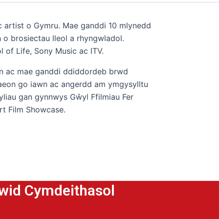
artist o Gymru. Mae ganddi 10 mlynedd
o brosiectau lleol a rhyngwladol.
l of Life, Sony Music ac ITV.
 hun ac mae ganddi ddiddordeb brwd
raeon go iawn ac angerdd am ymgysylltu
liau gan gynnwys Gŵyl Ffilmiau Fer
rt Film Showcase.
ewid Cymdeithasol