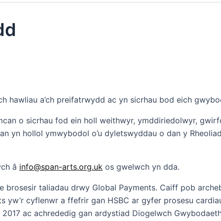
dd
 hawliau a’ch preifatrwydd ac yn sicrhau bod eich gwybod
can o sicrhau fod ein holl weithwyr, ymddiriedolwyr, gwir
pan yn hollol ymwybodol o’u dyletswyddau o dan y Rheolia
twch â
info@span-arts.org.uk
os gwelwch yn dda.
fe brosesir taliadau drwy Global Payments. Caiff pob arche
s yw’r cyflenwr a ffefrir gan HSBC ar gyfer prosesu card
2017 ac achrededig gan ardystiad Diogelwch Gwybodaeth C