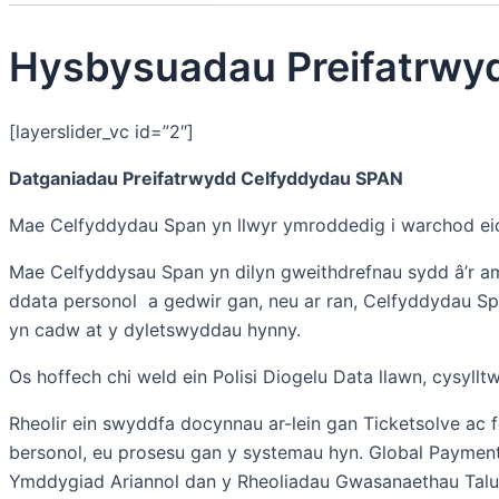
Hysbysuadau Preifatrwy
[layerslider_vc id=”2″]
Datganiadau Preifatrwydd Celfyddydau SPAN
Mae Celfyddydau Span yn llwyr ymroddedig i warchod eich
Mae Celfyddysau Span yn dilyn gweithdrefnau sydd â’r am
ddata personol a gedwir gan, neu ar ran, Celfyddydau S
yn cadw at y dyletswyddau hynny.
Os hoffech chi weld ein Polisi Diogelu Data llawn, cysyll
Rheolir ein swyddfa docynnau ar-lein gan Ticketsolve ac 
bersonol, eu prosesu gan y systemau hyn. Global Payment
Ymddygiad Ariannol dan y Rheoliadau Gwasanaethau Talu 