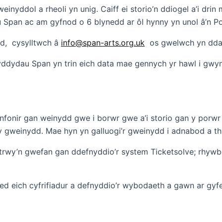
einyddol a rheoli yn unig. Caiff ei storio’n ddiogel a’i dr
Span ac am gyfnod o 6 blynedd ar ôl hynny yn unol â’n Po
dd, cysylltwch â
info@span-arts.org.uk
os gwelwch yn dda
ddydau Span yn trin eich data mae gennych yr hawl i gw
onir gan weinydd gwe i borwr gwe a’i storio gan y porwr yw 
gweinydd. Mae hyn yn galluogi’r gweinydd i adnabod a thr
n trwy’n gwefan gan ddefnyddio’r system Ticketsolve; rhyw
caled eich cyfrifiadur a defnyddio’r wybodaeth a gawn ar gy