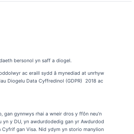
aeth bersonol yn saff a diogel.
foddolwyr ac eraill sydd â mynediad at unrhyw
dau Diogelu Data Cyffredinol (GDPR) 2018 ac
b, gan gynnwys rhai a wneir dros y ffôn neu’n
iau yn y DU, yn awdurdodedig gan yr Awdurdod
yfrif gan Visa. Nid ydym yn storio manylion