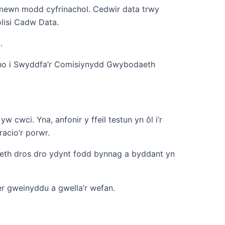
in mewn modd cyfrinachol. Cedwir data trwy
lisi Cadw Data.
.
yno i Swyddfa’r Comisiynydd Gwybodaeth
cwci. Yna, anfonir y ffeil testun yn ôl i’r
acio’r porwr.
beth dros dro ydynt fodd bynnag a byddant yn
fer gweinyddu a gwella’r wefan.