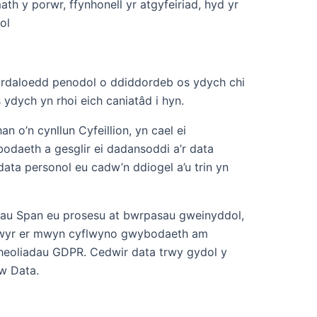
th y porwr, ffynhonell yr atgyfeiriad, hyd yr
ol
ardaloedd penodol o ddiddordeb os ydych chi
ydych yn rhoi eich caniatâd i hyn.
 o’n cynllun Cyfeillion, yn cael ei
bodaeth a gesglir ei dadansoddi a’r data
data personol eu cadw’n ddiogel a’u trin yn
dau Span eu prosesu at bwrpasau gweinyddol,
lidwyr er mwyn cyflwyno gwybodaeth am
 rheoliadau GDPR. Cedwir data trwy gydol y
w Data.