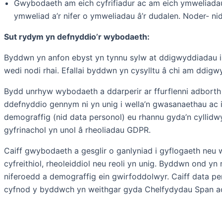
Gwybodaeth am eich cyfrifiadur ac am eich ymweliadau â’
ymweliad a’r nifer o ymweliadau â’r dudalen. Noder- 
Sut rydym yn defnyddio’r wybodaeth:
Byddwn yn anfon ebyst yn tynnu sylw at ddigwyddiadau 
wedi nodi rhai. Efallai byddwn yn cysylltu â chi am ddigw
Bydd unrhyw wybodaeth a ddarperir ar ffurflenni adborth ne
ddefnyddio gennym ni yn unig i wella’n gwasanaethau ac i f
demograffig (nid data personol) eu rhannu gyda’n cyllidwyr
gyfrinachol yn unol â rheoliadau GDPR.
Caiff gwybodaeth a gesglir o ganlyniad i gyflogaeth ne
cyfreithiol, rheoleiddiol neu reoli yn unig. Byddwn on
niferoedd a demograffig ein gwirfoddolwyr. Caiff data per
cyfnod y byddwch yn weithgar gyda Chelfydydau Span ac 