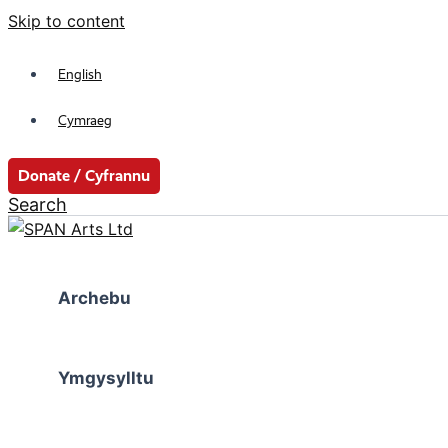
Skip to content
English
Cymraeg
Donate / Cyfrannu
Search
Archebu
Ymgysylltu