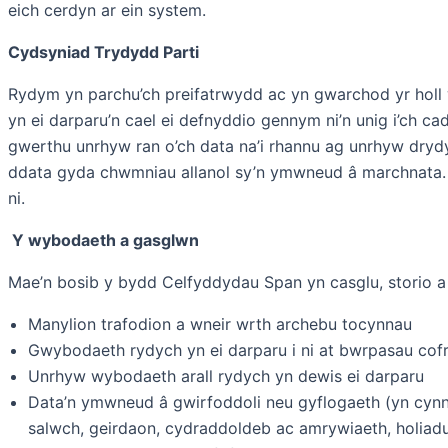
eich cerdyn ar ein system.
Cydsyniad Trydydd Parti
Rydym yn parchu’ch preifatrwydd ac yn gwarchod yr holl
yn ei darparu’n cael ei defnyddio gennym ni’n unig i’ch 
gwerthu unrhyw ran o’ch data na’i rhannu ag unrhyw dryd
ddata gyda chwmniau allanol sy’n ymwneud â marchnata. Os
ni.
Y wybodaeth a gasglwn
Mae’n bosib y bydd Celfyddydau Span yn casglu, storio a
Manylion trafodion a wneir wrth archebu tocynnau
Gwybodaeth rydych yn ei darparu i ni at bwrpasau cofr
Unrhyw wybodaeth arall rydych yn dewis ei darparu
Data’n ymwneud â gwirfoddoli neu gyflogaeth (yn cynn
salwch, geirdaon, cydraddoldeb ac amrywiaeth, holiad