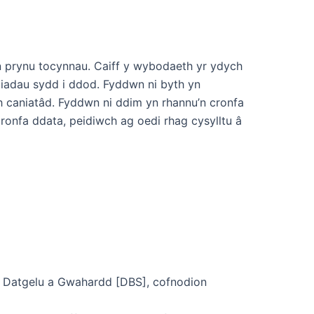
 prynu tocynnau. Caiff y wybodaeth yr ydych
diadau sydd i ddod. Fyddwn ni byth yn
h caniatâd. Fyddwn ni ddim yn rhannu’n cronfa
ronfa ddata, peidiwch ag oedi rhag cysylltu â
h Datgelu a Gwahardd [DBS], cofnodion