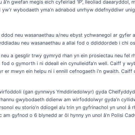
n gwefan megis eich cyfeiriad ‘IP’, lleoliad daearyddol, ma
nid yw’r wybodaeth yma’n adnabod unrhyw ddefnyddiwr unig
i ddod neu wasanaethau a/neu ebyst ychwanegol ar gyfer 
yddiadau neu wasanaethau a allai fod o ddiddordeb i chi os 
u a gesglir trwy gymryd rhan yn ein prosiectau neu fel rhan
od o gymorth i ni ddeall ein cynulleidfa’n well. Caiff y wy
 er mwyn ein helpu ni i ennill cefnogaeth i’n gwaith. Caiff 
u wirfoddoli (gan gynnwys Ymddiriedolwyr) gyda Chelfyddy
d yn rhannu gwybodaeth ddienw am wirfoddolwyr gyda’n cyl
sonol eu storio’n ddiogel a’u trin yn gyfrinachol yn unol â
am gyfnod o 6 blynedd ar ôl hynny yn unol â’n Polisi Cad