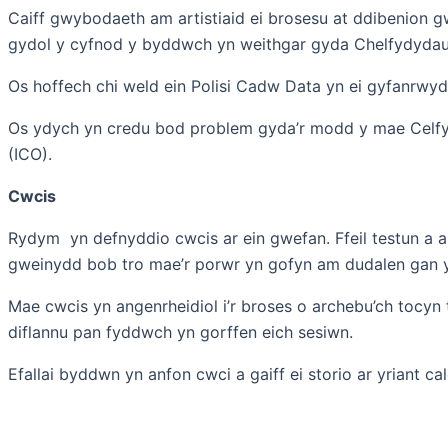
Caiff gwybodaeth am artistiaid ei brosesu at ddibenion gw
gydol y cyfnod y byddwch yn weithgar gyda Chelfydydau 
Os hoffech chi weld ein Polisi Cadw Data yn ei gyfanrwy
Os ydych yn credu bod problem gyda’r modd y mae Celfy
(ICO).
Cwcis
Rydym yn defnyddio cwcis ar ein gwefan. Ffeil testun a anf
gweinydd bob tro mae’r porwr yn gofyn am dudalen gan y 
Mae cwcis yn angenrheidiol i’r broses o archebu’ch tocy
diflannu pan fyddwch yn gorffen eich sesiwn.
Efallai byddwn yn anfon cwci a gaiff ei storio ar yriant 