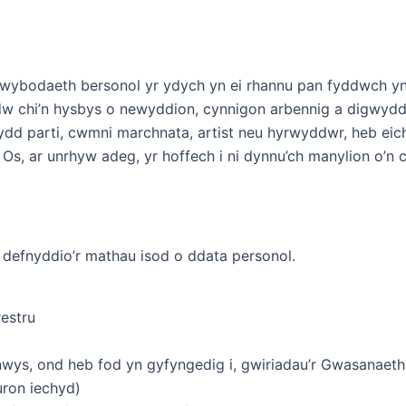
 wybodaeth bersonol yr ydych yn ei rhannu pan fyddwch yn
cadw chi’n hysbys o newyddion, cynnigon arbennig a digwyd
ydd parti, cwmni marchnata, artist neu hyrwyddwr, heb eic
, ar unrhyw adeg, yr hoffech i ni dynnu’ch manylion o’n c
 defnyddio’r mathau isod o ddata personol.
estru
wys, ond heb fod yn gyfyngedig i, gwiriadau’r Gwasanaet
uron iechyd)