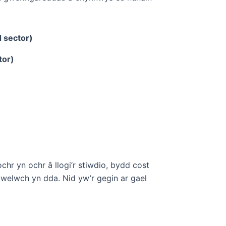
 sector)
or)
chr yn ochr â llogi’r stiwdio, bydd cost
welwch yn dda. Nid yw’r gegin ar gael