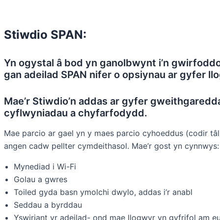
Stiwdio SPAN:
Yn ogystal â bod yn ganolbwynt i’n gwirfoddo
gan adeilad SPAN nifer o opsiynau ar gyfer ll
Mae’r Stiwdio’n addas ar gyfer gweithgaredd
cyflwyniadau a chyfarfodydd.
Mae parcio ar gael yn y maes parcio cyhoeddus (codir tâl
angen cadw pellter cymdeithasol. Mae’r gost yn cynnwys:
Mynediad i Wi-Fi
Golau a gwres
Toiled gyda basn ymolchi dwylo, addas i‘r anabl
Seddau a byrddau
Yswiriant yr adeilad- ond mae llogwyr yn gyfrifol am 