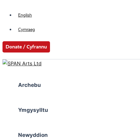
Main
Menu
Skip
Menu
Toggle
to
English
content
Cymraeg
Donate / Cyfrannu
Search
Archebu
Ymgysylltu
Newyddion