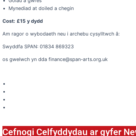
Golau a gwres
Mynediad at doiled a chegin
Cost:
£15
y dydd
Am ragor o wybodaeth neu i archebu cysylltwch â:
Swyddfa SPAN: 01834 869323
os gwelwch yn dda finance@span-arts.org.uk
Cefnogi Celfyddydau ar gyfer N