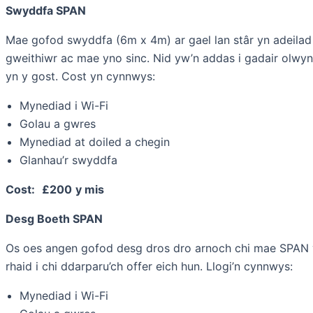
Swyddfa SPAN
Mae gofod swyddfa (6m x 4m) ar gael lan stâr yn adeilad
gweithiwr ac mae yno sinc. Nid yw’n addas i gadair olwyn
yn y gost. Cost yn cynnwys:
Mynediad i Wi-Fi
Golau a gwres
Mynediad at doiled a chegin
Glanhau’r swyddfa
Cost:
£200
y mis
Desg Boeth SPAN
Os oes angen gofod desg dros dro arnoch chi mae SPAN yn 
rhaid i chi ddarparu’ch offer eich hun. Llogi’n cynnwys:
Mynediad i Wi-Fi