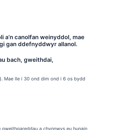
li a’n canolfan weinyddol, mae
ogi gan ddefnyddwyr allanol.
au bach, gweithdai,
). Mae lle i 30 ond dim ond i 6 os bydd
eu gweithgareddau a chynnwys eu hunain