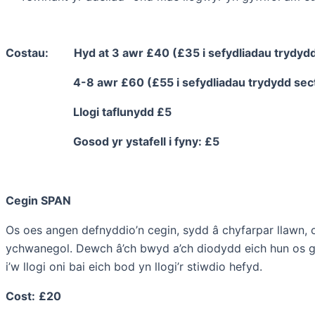
Costau: Hyd at 3 awr £40 (£35 i sefydliadau trydydd
4-8 awr £60 (£55 i sefydliadau trydydd sect
Llogi taflunydd £5
Gosod yr ystafell i fyny: £5
Cegin SPAN
Os oes angen defnyddio’n cegin, sydd â chyfarpar llawn, o
ychwanegol. Dewch â’ch bwyd a’ch diodydd eich hun os g
i’w llogi oni bai eich bod yn llogi’r stiwdio hefyd.
Cost:
£20