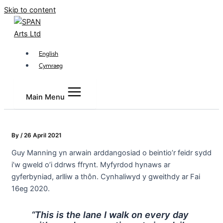
Skip to content
English
Cymraeg
Main Menu
By
/
26 April 2021
Guy Manning yn arwain arddangosiad o beintio’r feidr sydd
i’w gweld o’i ddrws ffrynt. Myfyrdod hynaws ar
gyferbyniad, arlliw a thôn. Cynhaliwyd y gweithdy ar Fai
16eg 2020.
“This is the lane I walk on every day