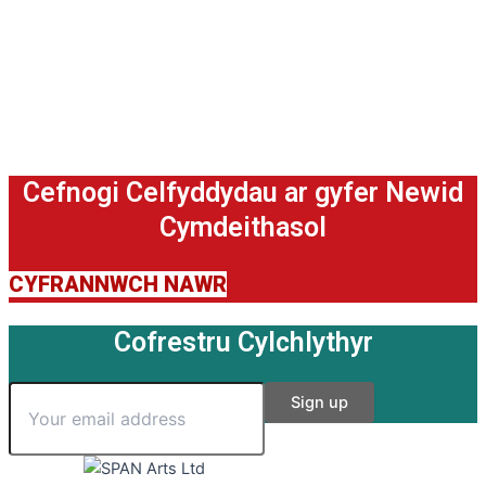
Cefnogi Celfyddydau ar gyfer Newid
Cymdeithasol
CYFRANNWCH NAWR
Cofrestru Cylchlythyr