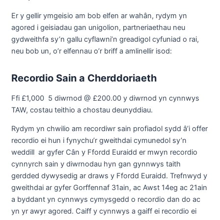
Er y gellir ymgeisio am bob elfen ar wahân, rydym yn
agored i geisiadau gan unigolion, partneriaethau neu
gydweithfa sy’n gallu cyflawni’n greadigol cyfuniad o rai,
neu bob un, o’r elfennau o’r briff a amlinellir isod:
Recordio Sain a Cherddoriaeth
Ffi £1,000 5 diwrnod @ £200.00 y diwrnod yn cynnwys
TAW, costau teithio a chostau deunyddiau.
Rydym yn chwilio am recordiwr sain profiadol sydd â’i offer
recordio ei hun i fynychu’r gweithdai cymunedol sy’n
weddill ar gyfer Cân y Ffordd Euraidd er mwyn recordio
cynnyrch sain y diwrnodau hyn gan gynnwys taith
gerdded dywysedig ar draws y Ffordd Euraidd. Trefnwyd y
gweithdai ar gyfer Gorffennaf 31ain, ac Awst 14eg ac 21ain
a byddant yn cynnwys cymysgedd o recordio dan do ac
yn yr awyr agored. Caiff y cynnwys a gaiff ei recordio ei