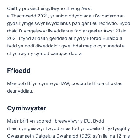
Caiff y prosiect ei gyflwyno rhwng Awst
a Thachwedd 2021, yr union ddyddiadau i’w cadarnhau
gyda’r ymgeiswyr llwyddianus pan gânt eu recriwtio. Bydd
rhaid i’r ymgeiswyr llwyddianus fod ar gael ar Awst 21ain
2021 i fynd ar daith gerdded ar hyd y Ffordd Euraidd a
fydd yn nodi diweddglo’r gweithdai mapio cymunedol a
chychwyn y cyfnod canu/cerddora.
Ffioedd
Mae pob ffi yn cynnwys TAW, costau teithio a chostau
deunyddiau.
Cymhwyster
Mae’r briff yn agored i breswylwyr y DU. Bydd
rhaid i ymgeiswyr llwyddianus fod yn ddeiliaid Tystysgrif y
Gwasanaeth Datgelu a Gwahardd (DBS) sy’n llai na 12 mis