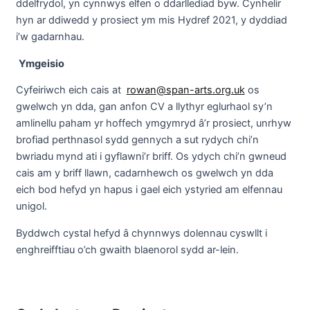
ddelfrydol, yn cynnwys elfen o ddarllediad byw. Cynhelir
hyn ar ddiwedd y prosiect ym mis Hydref 2021, y dyddiad
i’w gadarnhau.
Ymgeisio
Cyfeiriwch eich cais at
rowan@span-arts.org.uk
os
gwelwch yn dda, gan anfon CV a llythyr eglurhaol sy’n
amlinellu paham yr hoffech ymgymryd â’r prosiect, unrhyw
brofiad perthnasol sydd gennych a sut rydych chi’n
bwriadu mynd ati i gyflawni’r briff.
Os ydych chi’n gwneud
cais am y briff llawn, cadarnhewch os gwelwch yn dda
eich bod hefyd yn hapus i gael eich ystyried am elfennau
unigol.
Byddwch cystal hefyd â chynnwys dolennau cyswllt i
enghreifftiau o’ch gwaith blaenorol sydd ar-lein.