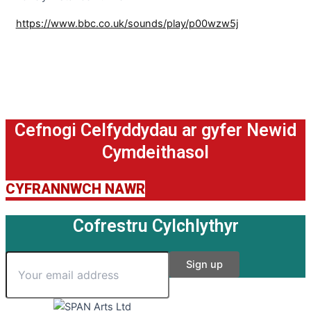
https://www.bbc.co.uk/sounds/play/p00wzw5j
Cefnogi Celfyddydau ar gyfer Newid
Cymdeithasol
CYFRANNWCH NAWR
Cofrestru Cylchlythyr