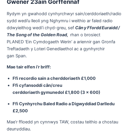
Gwener 23
ain
Gorffennaf
Rydym yn gwahodd cynhyrchwyr sain/cerddoriaeth/radio
sydd wedi’u lleoli yng Nghymru i weithio ar faled radio
ddwyieithog wedi’i chyd-greu, sef
Cân y Ffordd Euraidd /
The Song of the Golden Road,
rhan o brosiect
PLANED ‘Ein Cymdogaeth Werin’ a ariennir gan Gronfa
Treftadaeth y Loteri Genedlaethol ac a gynhyrchir
gan Span.
Mae tair elfen i’r briff:
Ffi recordio sain a cherddoriaeth £1,000
Ffi cyfansoddi cân/creu
cerddoriaeth gymunedol £1,800 (3 x 600)
Ffi Cynhyrchu Baled Radio a Digwyddiad Darlledu
£2,500
Mae’r ffioedd yn cynnwys TAW, costau teithio a chostau
deunyddiau.