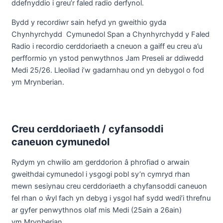
ddefnyddio i greu’r faled radio derfynol.
Bydd y recordiwr sain hefyd yn gweithio gyda
Chynhyrchydd Cymunedol Span a Chynhyrchydd y Faled
Radio i recordio cerddoriaeth a cneuon a gaiff eu creu a’u
perfformio yn ystod penwythnos Jam Preseli ar ddiwedd
Medi 25/26. Lleoliad i’w gadarnhau ond yn debygol o fod
ym Mrynberian.
Creu cerddoriaeth / cyfansoddi
caneuon cymunedol
Rydym yn chwilio am gerddorion â phrofiad o arwain
gweithdai cymunedol i ysgogi pobl sy’n cymryd rhan
mewn sesiynau creu cerddoriaeth a chyfansoddi caneuon
fel rhan o ŵyl fach yn debyg i ysgol haf sydd wedi’i threfnu
ar gyfer penwythnos olaf mis Medi (25ain a 26ain)
ym Mrynberian.