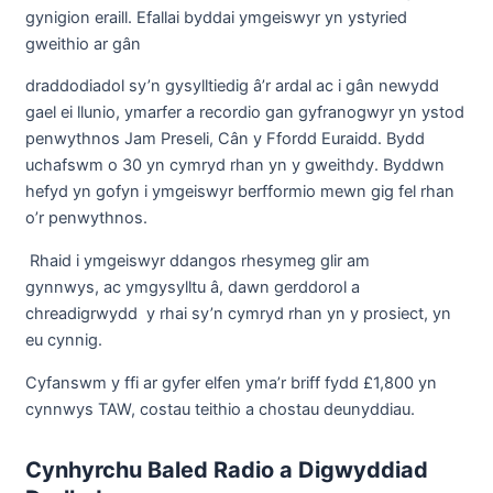
gynigion eraill. Efallai byddai ymgeiswyr yn ystyried
gweithio ar gân
draddodiadol sy’n gysylltiedig â’r ardal ac i gân newydd
gael ei llunio, ymarfer a recordio gan gyfranogwyr yn ystod
penwythnos Jam Preseli, Cân y Ffordd Euraidd. Bydd
uchafswm o 30 yn cymryd rhan yn y gweithdy. Byddwn
hefyd yn gofyn i ymgeiswyr berfformio mewn gig fel rhan
o’r penwythnos.
Rhaid i ymgeiswyr ddangos rhesymeg glir am
gynnwys, ac ymgysylltu â, dawn gerddorol a
chreadigrwydd y rhai sy’n cymryd rhan yn y prosiect, yn
eu cynnig.
Cyfanswm y ffi ar gyfer elfen yma’r briff fydd £1,800 yn
cynnwys TAW, costau teithio a chostau deunyddiau.
Cynhyrchu Baled Radio a Digwyddiad