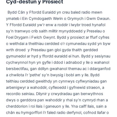
Cyd-destun y Prosiect
Bydd Cân y Ffordd Euraidd yn creu baled radio mewn
ymateb i Ein Cymdogaeth Werin o Grymych i Gwm Gwaun.
Y Ffordd Euraidd yw’r enw a roddir i lwybr troed hynafol
sy’n tramwyo crib saith milltir mynyddoedd y Preselau o
Foel Drygarn i Fwlch Gwynt. Bydd y prosiect ar ffurf cyfres
o weithdai a theithiau cerdded o’r cymunedau sydd yn byw
wrth droed y Preselau gan gloi gyda thaith gerdded
gymunedol ar hyd y ffordd euraidd ei hun. Bydd y sesiynau
cychwynnol hyn yn gyfle i ddod i adnabod y lle o wahanol
bersbectifau, gan ddilyn gwahanol themau ac i ddarganfod
a chwilota i’r ‘pethe’ sy’n bwysig i bobl am y lle. Bydd
teithiau cerdded gweithdy yn cynnwys cyflwyniadau gan
arbenigwyr a wahoddir, cyfleoedd i gyfnewid straeon, a
recordio seiniau. Dilynir y crwydradau gan benwythnos
dwys o gerddora pan wahoddir y rhai sy’n cymryd rhan a
cherddorion i roi llais i ganeuon y lle. Yna caiff llais, sain a
chân eu hymgorffori i’r faled radio derfynol, cofnod llafar o