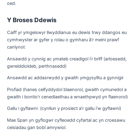
oed.
Y Broses Ddewis
Caiff yr ymgeiswyr llwyddianus eu dewis trwy ddangos eu
cymhwyster ar gyfer y rolau o gymharu â’r meini prawf
canlynol:
Ansawdd y cynnig ac ymateb creadigol i’r briff (arloesedd,
gwreiddioldeb, perthnasedd)
Ansawdd ac addasrwydd y gwaith ymgysylltu a gynnigir
Profiad (hanes celfyddydol blaenorol, gwaith cymunedol a
gwaith i bontio’r cenedlaethau a wnaethpwyd yn flaenorol)
Gallu i gyflawni (cynllun y prosiect a’r gallu i’w gyflawni)
Mae Span yn gyflogwr cyfleoedd cyfartal ac yn croesawu
ceisiadau gan bobl amrywiol.