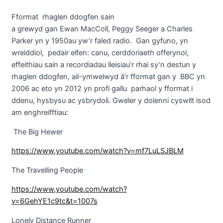
Fformat rhaglen ddogfen sain
a grewyd gan Ewan MacColl, Peggy Seeger a Charles
Parker yn y 1950au yw’r faled radio. Gan gyfuno, yn
wreiddiol, pedair elfen: canu, cerddoriaeth offerynol,
effeithiau sain a recordiadau lleisiau’r rhai sy’n destun y
rhaglen ddogfen, ail-ymwelwyd â’r fformat gan y BBC yn
2006 ac eto yn 2012 yn profi gallu parhaol y fformat i
ddenu, hysbysu ac ysbrydoli. Gweler y dolenni cyswllt isod
am enghreifftiau:
The Big Hewer
https://www.youtube.com/watch?v=mf7LuLSJBLM
The Travelling People
https://www.youtube.com/watch?
v=6GehYE1c9tc&t=1007s
Lonely Distance Runner