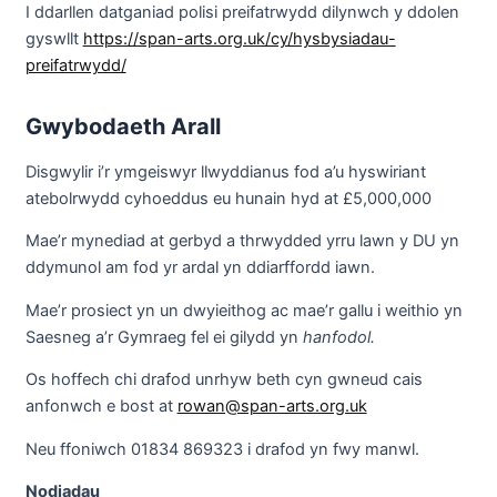
I ddarllen datganiad polisi preifatrwydd dilynwch y ddolen
gyswllt
https://span-arts.org.uk/cy/hysbysiadau-
preifatrwydd/
Gwybodaeth Arall
Disgwylir i’r ymgeiswyr llwyddianus fod a’u hyswiriant
atebolrwydd cyhoeddus eu hunain hyd at £5,000,000
Mae’r mynediad at gerbyd a thrwydded yrru lawn y DU yn
ddymunol am fod yr ardal yn ddiarffordd iawn.
Mae’r prosiect yn un dwyieithog ac mae’r gallu i weithio yn
Saesneg a’r Gymraeg fel ei gilydd yn
hanfodol.
Os hoffech chi drafod unrhyw beth cyn gwneud cais
anfonwch e bost at
rowan@span-arts.org.uk
Neu ffoniwch 01834 869323 i drafod yn fwy manwl.
Nodiadau