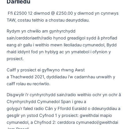
Darlledu
Ffi £2500 12 diwrnod @ £250.00 y diwrnod yn cynnwys
TAW, costau teithio a chostau deunyddiau.
Rydym yn chwilio am gynhyrchydd
sain/cerddoriaeth/radio hynod greadigol sydd â phrofiad
eang a‘r gallu i weithio mewn lleoliadau cymunedol, Bydd
rhaid iddynt fod yn hyblyg ac yn ymatebol i ofynion y
prosiect.
Caiff y prosiect ei gyflwyno rhwng Awst
a Thachwedd 2021, dyddiadau i’w cadarnhau unwaith y
caiff rolau eu recriwtio.
Disgwylir i’r cynhyrchydd sain/radio weithio ochr yn ochr â
Chynhyrchydd Cymunedol Span i greu a
golygu’r faled radio Cân y Ffordd Euraidd o ddeunyddiau a
gesglir yn ystod Cyfnod 1 y prosiect: gweithdai mapio
cymunedol, a Chyfnod 2: cerddora cymunedol/gweithdai