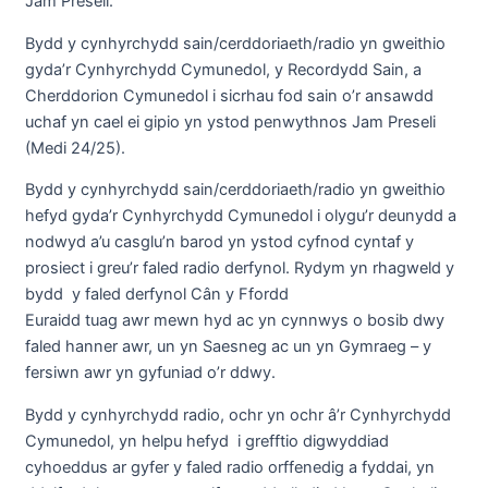
Jam Preseli.
Bydd y cynhyrchydd sain/cerddoriaeth/radio yn gweithio
gyda’r Cynhyrchydd Cymunedol, y Recordydd Sain, a
Cherddorion Cymunedol i sicrhau fod sain o’r ansawdd
uchaf yn cael ei gipio yn ystod penwythnos Jam Preseli
(Medi 24/25).
Bydd y cynhyrchydd sain/cerddoriaeth/radio yn gweithio
hefyd gyda’r Cynhyrchydd Cymunedol i olygu’r deunydd a
nodwyd a’u casglu’n barod yn ystod cyfnod cyntaf y
prosiect i greu’r faled radio derfynol. Rydym yn rhagweld y
bydd y faled derfynol Cân y Ffordd
Euraidd tuag awr mewn hyd ac yn cynnwys o bosib dwy
faled hanner awr, un yn Saesneg ac un yn Gymraeg – y
fersiwn awr yn gyfuniad o’r ddwy.
Bydd y cynhyrchydd radio, ochr yn ochr â’r Cynhyrchydd
Cymunedol, yn helpu hefyd i grefftio digwyddiad
cyhoeddus ar gyfer y faled radio orffenedig a fyddai, yn