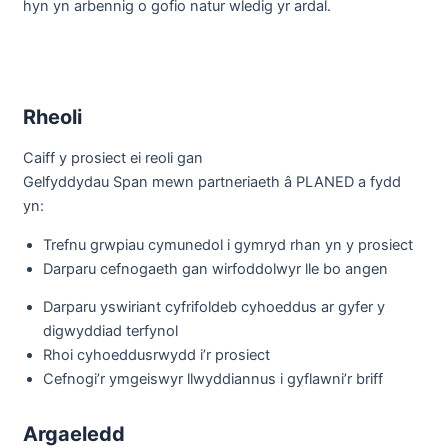
hyn yn arbennig o gofio natur wledig yr ardal.
Rheoli
Caiff y prosiect ei reoli gan
Gelfyddydau Span mewn partneriaeth â PLANED a fydd
yn:
Trefnu grwpiau cymunedol i gymryd rhan yn y prosiect
Darparu cefnogaeth gan wirfoddolwyr lle bo angen
Darparu yswiriant cyfrifoldeb cyhoeddus ar gyfer y
digwyddiad terfynol
Rhoi cyhoeddusrwydd i’r prosiect
Cefnogi’r ymgeiswyr llwyddiannus i gyflawni’r briff
Argaeledd