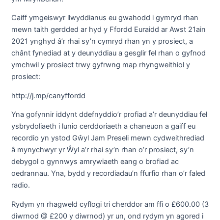
C
aiff ymgeiswyr llwyddianus eu gwahodd i gymryd rhan
mewn taith gerdded ar hyd y Ffordd Euraidd ar Awst 21ain
2021 ynghyd â’r rhai sy’n cymryd rhan yn y prosiect, a
chânt fynediad at y deunyddiau a gesglir fel rhan o gyfnod
ymchwil y prosiect trwy gyfrwng map rhyngweithiol y
prosiect:
http://j.mp/canyffordd
Yna gofynnir iddynt ddefnyddio’r profiad a’r deunyddiau fel
ysbrydoliaeth i lunio cerddoriaeth a chaneuon a gaiff eu
recordio yn ystod Gŵyl Jam Preseli mewn cydweithrediad
â mynychwyr yr Ŵyl a’r rhai sy’n rhan o’r prosiect, sy’n
debygol o gynnwys amrywiaeth eang o brofiad ac
oedrannau. Yna, bydd y recordiadau’n ffurfio rhan o’r faled
radio.
Rydym yn rhagweld cyflogi tri cherddor am ffi o £600.00 (3
diwrnod @ £200 y diwrnod) yr un, ond rydym yn agored i