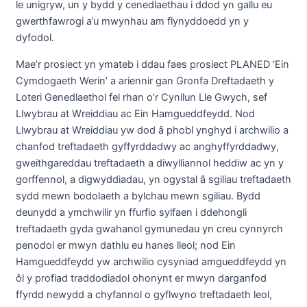
le unigryw, un y bydd y cenedlaethau i ddod yn gallu eu
gwerthfawrogi a’u mwynhau am flynyddoedd yn y
dyfodol.
Mae’r prosiect yn ymateb i ddau faes prosiect PLANED ‘Ein
Cymdogaeth Werin’ a ariennir gan Gronfa Dreftadaeth y
Loteri Genedlaethol fel rhan o’r Cynllun Lle Gwych, sef
Llwybrau at Wreiddiau ac Ein Hamgueddfeydd. Nod
Llwybrau at Wreiddiau yw dod â phobl ynghyd i archwilio a
chanfod treftadaeth gyffyrddadwy ac anghyffyrddadwy,
gweithgareddau treftadaeth a diwylliannol heddiw ac yn y
gorffennol, a digwyddiadau, yn ogystal â sgiliau treftadaeth
sydd mewn bodolaeth a bylchau mewn sgiliau. Bydd
deunydd a ymchwilir yn ffurfio sylfaen i ddehongli
treftadaeth gyda gwahanol gymunedau yn creu cynnyrch
penodol er mwyn dathlu eu hanes lleol; nod Ein
Hamgueddfeydd yw archwilio cysyniad amgueddfeydd yn
ôl y profiad traddodiadol ohonynt er mwyn darganfod
ffyrdd newydd a chyfannol o gyflwyno treftadaeth leol,