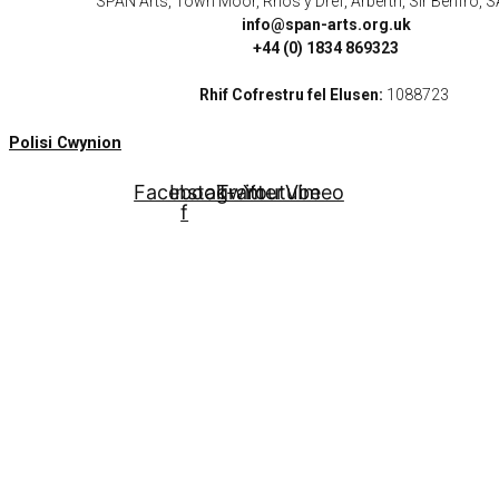
SPAN Arts, Town Moor, Rhos y Dref, Arberth, Sir Benfro,
info@span-arts.org.uk
+44 (0) 1834 869323
Rhif Cofrestru fel Elusen:
1088723
Polisi Cwynion
Facebook-
Instagram
Twitter
Youtube
Vimeo
f