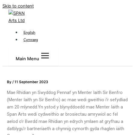
Skip to content
English
Cymraeg
Main Menu
By
/
11 September 2023
Mae Rhidian yn Swyddog Pennaf yn Menter Iaith Sir Benfro
(Menter Iaith yn Sir Benfro) ac mae wedi gweithio i’r sefydliad
am 20 mlynedd.Yn ystod y blynyddoedd mae Menter Iaith a
Span Arts wedi cydweithio ar brosiectau amrywiol ac fel
aelod o’r Bwrdd mae Rhidian yn edrych ymlaen at gryfhau a
datblygu’r bartneriaeth a chynnig cymorth gyda rhaglen iaith