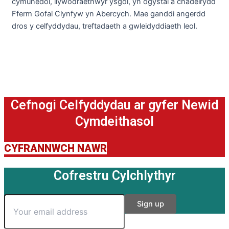
cymunedol, llywodraethwyr ysgol, yn ogystal â chadeirydd
Fferm Gofal Clynfyw yn Abercych. Mae ganddi angerdd
dros y celfyddydau, treftadaeth a gwleidyddiaeth leol.
Cefnogi Celfyddydau ar gyfer Newid
Cymdeithasol
CYFRANNWCH NAWR
Cofrestru Cylchlythyr