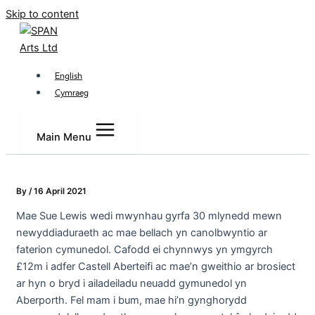
Skip to content
English
Cymraeg
Main Menu
By
/
16 April 2021
Mae Sue Lewis wedi mwynhau gyrfa 30 mlynedd mewn
newyddiaduraeth ac mae bellach yn canolbwyntio ar
faterion cymunedol. Cafodd ei chynnwys yn ymgyrch
£12m i adfer Castell Aberteifi ac mae’n gweithio ar brosiect
ar hyn o bryd i ailadeiladu neuadd gymunedol yn
Aberporth. Fel mam i bum, mae hi’n gynghorydd