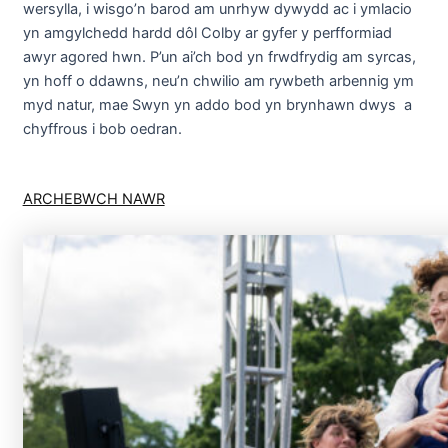
wersylla, i wisgo’n barod am unrhyw dywydd ac i ymlacio
yn amgylchedd hardd dôl Colby ar gyfer y perfformiad
awyr agored hwn. P’un ai’ch bod yn frwdfrydig am syrcas,
yn hoff o ddawns, neu’n chwilio am rywbeth arbennig ym
myd natur, mae Swyn yn addo bod yn brynhawn dwys a
chyffrous i bob oedran.
ARCHEBWCH NAWR