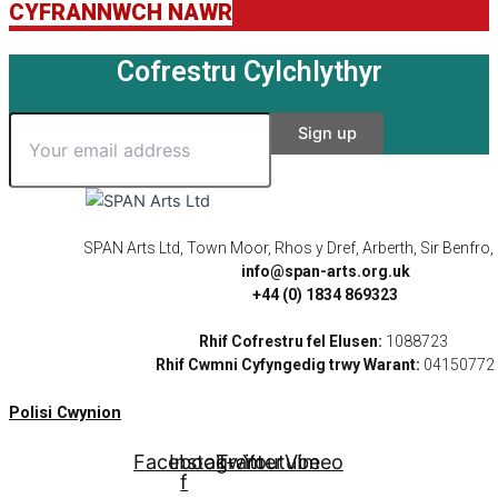
CYFRANNWCH NAWR
Cofrestru Cylchlythyr
SPAN Arts Ltd, Town Moor, Rhos y Dref, Arberth, Sir Benfro
info@span-arts.org.uk
+44 (0) 1834 869323
Rhif Cofrestru fel Elusen:
1088723
Rhif Cwmni Cyfyngedig trwy Warant:
04150772
Polisi Cwynion
Facebook-
Instagram
Twitter
Youtube
Vimeo
f