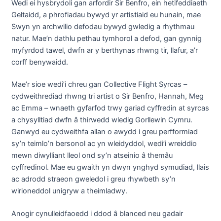
Wedi ei hysbrydoli gan arfordir Sir Benfro, ein hetifeddiaeth
Geltaidd, a phrofiadau bywyd yr artistiaid eu hunain, mae
Swyn yn archwilio defodau bywyd gwledig a rhythmau
natur. Mae’n dathlu pethau tymhorol a defod, gan gynnig
myfyrdod tawel, dwfn ar y berthynas rhwng tir, llafur, a’r
corff benywaidd.
Mae’r sioe wedi’i chreu gan Collective Flight Syrcas –
cydweithrediad rhwng tri artist o Sir Benfro, Hannah, Meg
ac Emma – wnaeth gyfarfod trwy gariad cyffredin at syrcas
a chysylltiad dwfn â thirwedd wledig Gorllewin Cymru.
Ganwyd eu cydweithfa allan o awydd i greu perfformiad
sy’n teimlo’n bersonol ac yn wleidyddol, wedi’i wreiddio
mewn diwylliant lleol ond sy’n atseinio â themâu
cyffredinol. Mae eu gwaith yn dwyn ynghyd symudiad, llais
ac adrodd straeon gweledol i greu rhywbeth sy’n
wirioneddol unigryw a theimladwy.
Anogir cynulleidfaoedd i ddod â blanced neu gadair