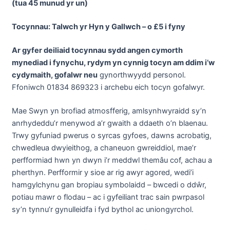
(tua 45 munud yr un)
Tocynnau: Talwch yr Hyn y Gallwch – o £5 i fyny
Ar gyfer deiliaid tocynnau sydd angen cymorth
mynediad i fynychu, rydym yn cynnig tocyn am ddim i’w
cydymaith, gofalwr neu
gynorthwyydd personol.
Ffoniwch 01834 869323 i archebu eich tocyn gofalwyr.
Mae Swyn yn brofiad atmosfferig, amlsynhwyraidd sy’n
anrhydeddu’r menywod a’r gwaith a ddaeth o’n blaenau.
Trwy gyfuniad pwerus o syrcas gyfoes, dawns acrobatig,
chwedleua dwyieithog, a chaneuon gwreiddiol, mae’r
perfformiad hwn yn dwyn i’r meddwl themâu cof, achau a
pherthyn. Perfformir y sioe ar rig awyr agored, wedi’i
hamgylchynu gan bropiau symbolaidd – bwcedi o ddŵr,
potiau mawr o flodau – ac i gyfeiliant trac sain pwrpasol
sy’n tynnu’r gynulleidfa i fyd bythol ac uniongyrchol.