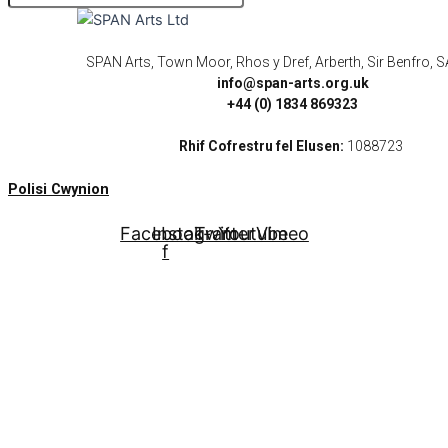
SPAN Arts, Town Moor, Rhos y Dref, Arberth, Sir Benfro,
info@span-arts.org.uk
+44 (0) 1834 869323
Rhif Cofrestru fel Elusen:
1088723
Polisi Cwynion
Facebook-
Instagram
Twitter
Youtube
Vimeo
f