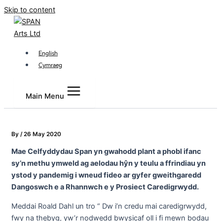
Skip to content
English
Cymraeg
Main Menu
By
/
26 May 2020
Mae Celfyddydau Span yn gwahodd plant a phobl ifanc
sy’n methu ymweld ag aelodau hŷn y teulu a ffrindiau yn
ystod y pandemig i wneud fideo ar gyfer gweithgaredd
Dangoswch e a Rhannwch e y Prosiect Caredigrwydd.
Meddai Roald Dahl un tro “ Dw i’n credu mai caredigrwydd,
fwy na thebyg, yw’r nodwedd bwysicaf oll i fi mewn bodau