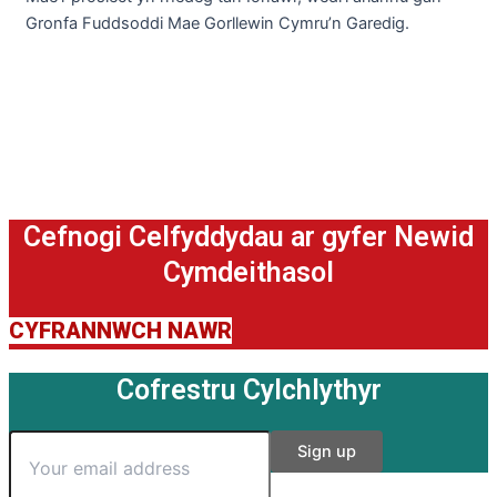
Gronfa Fuddsoddi Mae Gorllewin Cymru’n Garedig.
Cefnogi Celfyddydau ar gyfer Newid
Cymdeithasol
CYFRANNWCH NAWR
Cofrestru Cylchlythyr