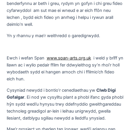
benderfynnu ar beth i greu, rydym yn gofyn i chi greu fideo
cyfarwyddol am sut mae ei wneud e ar eich ffôn neu
lechen , bydd eich fideo yn anrheg i helpu i rywun arall
deimlo’n well.
Yn y rhannu y mae’r weithredd o garedigrwydd.
Ewch i wefan Span
www.span-arts.org.uk
i weld y brîff yn
llawn ac i wylio pedair ffilm fer ddwyieithog sy’n rhoi’r holl
wybodaeth sydd ei hangen arnoch chi i ffilmio’ch fideo
eich hun.
Cysyniad newydd i bontio’r cenedlaethau yw
Clwb Digi
Gofalgar
. Ei nod yw cysylltu plant a phobl ifanc gyda phobl
hŷn sydd wedi’u hynysu trwy ddefnyddio gweithgareddau
technoleg greadigol ar-lein i leihau unigrwydd, gwella
llesiant, datblygu sgiliau newydd a lleddfu ynysiad.
Mae’r prosiect yn rhedeg tan Ionawr, wedi’i ariannu gan