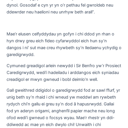
dynol. Gosodaf e cyn yr yn o’r pethau fel gwroldeb neu
ddewrder neu haelioni neu unrhyw beth arall”.
Mae’r elusen celfyddydau yn gofyn i chi ddod yn rhan o
hyn drwy greu eich fideo cyfarwyddol eich hun sy’n
dangos i ni’ sut mae creu rhywbeth sy’n lledaenu ychydig o
garedigrwydd.
Cymuned greadigol arlein newydd i Sir Benfro yw’r Prosiect
Caredigrwydd, wedi’i hadeiladu i arddangos eich syniadau
creadigol er mwyn gwneud i bobl deimlo’n well.
Gall gweithred ddigidol o garedigrwydd fod ar sawl ffurf, yr
unig beth sy’n rhaid i chi wneud yw meddwl am rywbeth
rydych chi’n gallu ei greu sy’n dod â hapusrwydd. Gallai
fod yn aderyn origami, anghenfil papier mache neu long
ofod wedi’i gwneud o focsys wyau. Mae’r rhestr yn ddi-
ddiwedd ac mae yn eich dwylo chi! Unwaith i chi