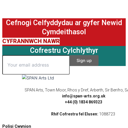
Cefnogi Celfyddydau ar gyfer Newid
Cymdeithasol
CYFRANNWCH NAWR
Cofrestru Cylchlythyr
SPAN Arts, Town Moor, Rhos y Dref, Arberth, Sir Benfro,
info@span-arts.org.uk
+44 (0) 1834 869323
Rhif Cofrestru fel Elusen:
1088723
Polisi Cwynion