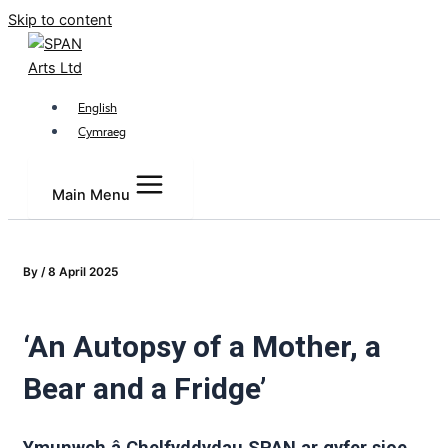
Skip to content
English
Cymraeg
Main Menu
By
/
8 April 2025
‘An Autopsy of a Mother, a
Bear and a Fridge’
Ymunwch â Chelfyddydau SPAN ar gyfer sioe