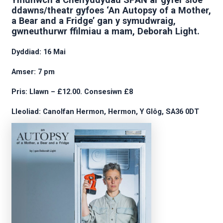
ddawns/theatr gyfoes ‘An Autopsy of a Mother,
a Bear and a Fridge’ gan y symudwraig,
gwneuthurwr ffilmiau a mam, Deborah Light.
Dyddiad: 16 Mai
Amser: 7 pm
Pris: Llawn – £12.00. Consesiwn £8
Lleoliad: Canolfan Hermon, Hermon, Y Glôg, SA36 0DT