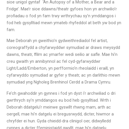
sioe unigol gyntaf ‘An Autopsy of a Mother, a Bear and a
Fridge’. Mae’r sioe ddawns/theatr gyfoes hon yn archwilio’r
profiadau o fod yn fam trwy wrthrychau sy’n ymddangos i
fod heb gysylltiad mewn ymateb rhyfeddol at beth yw bod yn
fam.
Mae Deborah yn gweithio’n gydweithrediadol fel artist,
coreograffydd a chyfarwyddwr symudiad ar draws meysydd
dawns, theatr, ffilm ac ymarfer wedi seilio ar safle. Mae hi’n
creu gwaith yn annibynnol ac fel cyd-gyfarwyddwr
Light/Ladd/Emberton, yn perfformio’n rheolaidd i eraill, yn
cyfarwyddo symudiad ar gyfer y theatr, ac yn darlithio mewn
symudiad yng Ngholeg Brenhinol Cerdd a Drama Cymru.
Fe’ch gwahoddir yn gynnes i fod yn dyst i’r archwiliad o dri
gwrthrych sy’n ymddangos eu bod heb gysylltiad. Wrth i
Deborah ddatgelu’r meinwe gyswllt rhwng mam, arth ac
oergell, mae hi’n datgelu ei bregusrwydd, dicter, hiwmor a
chryfder ei hun. Gyda chieidd-dra clinigol oer, didwylledd
cynnes a dicter ffeministaidd gwyllt, mae hi’n datgelu