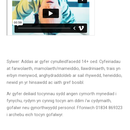
Sylwer: Addas ar gyfer cynulleidfaoedd 14+ oed. Cyfeiriadau
at farwolaeth, mamolaeth/mameiddio, llawdriniaeth, trais yn
erbyn menywod, anghydraddoldeb ar sail rhywedd, heneiddio,
newid yn yr hinsawdd ac iaith gref bosibl.
Ar gyfer deiliaid tocynnau sydd angen cymorth mynediad i
fynychu, rydym yn cynnig tocyn am ddim i’w cydymaith,
gofalwr neu gynorthwyydd personol. Ffoniwch 01834 869323
i archebu eich tocyn gofalwyr.