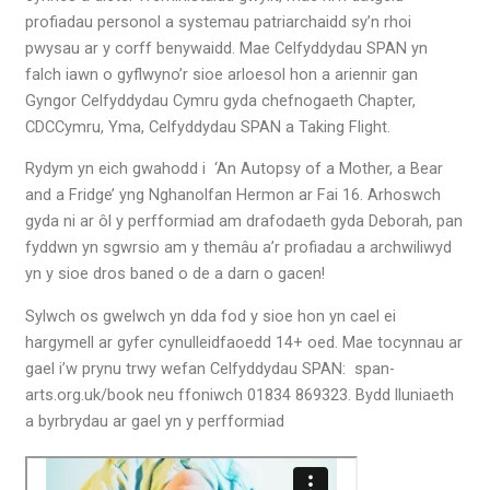
profiadau personol a systemau patriarchaidd sy’n rhoi
pwysau ar y corff benywaidd. Mae Celfyddydau SPAN yn
falch iawn o gyflwyno’r sioe arloesol hon a ariennir gan
Gyngor Celfyddydau Cymru gyda chefnogaeth Chapter,
CDCCymru, Yma, Celfyddydau SPAN a Taking Flight.
Rydym yn eich gwahodd i ‘An Autopsy of a Mother, a Bear
and a Fridge’ yng Nghanolfan Hermon ar Fai 16. Arhoswch
gyda ni ar ôl y perfformiad am drafodaeth gyda Deborah, pan
fyddwn yn sgwrsio am y themâu a’r profiadau a archwiliwyd
yn y sioe dros baned o de a darn o gacen!
Sylwch os gwelwch yn dda fod y sioe hon yn cael ei
hargymell ar gyfer cynulleidfaoedd 14+ oed. Mae tocynnau ar
gael i’w prynu trwy wefan Celfyddydau SPAN: span-
arts.org.uk/book neu ffoniwch 01834 869323. Bydd lluniaeth
a byrbrydau ar gael yn y perfformiad