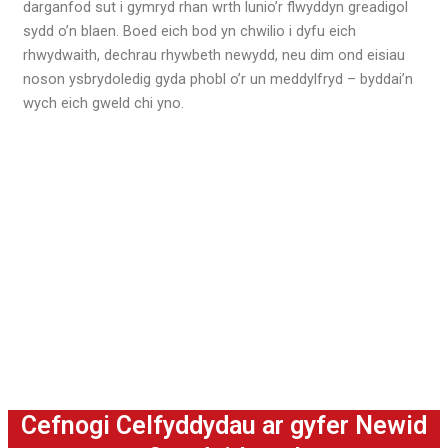
darganfod sut i gymryd rhan wrth lunio’r flwyddyn greadigol
sydd o’n blaen. Boed eich bod yn chwilio i dyfu eich
rhwydwaith, dechrau rhywbeth newydd, neu dim ond eisiau
noson ysbrydoledig gyda phobl o’r un meddylfryd – byddai’n
wych eich gweld chi yno.
Cefnogi Celfyddydau ar gyfer Newid