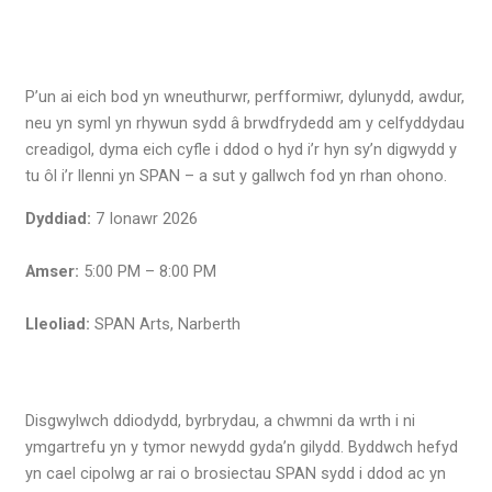
P’un ai eich bod yn wneuthurwr, perfformiwr, dylunydd, awdur,
neu yn syml yn rhywun sydd â brwdfrydedd am y celfyddydau
creadigol, dyma eich cyfle i ddod o hyd i’r hyn sy’n digwydd y
tu ôl i’r llenni yn SPAN – a sut y gallwch fod yn rhan ohono.
Dyddiad:
7 Ionawr 2026
Amser:
5:00 PM – 8:00 PM
Lleoliad:
SPAN Arts, Narberth
Disgwylwch ddiodydd, byrbrydau, a chwmni da wrth i ni
ymgartrefu yn y tymor newydd gyda’n gilydd. Byddwch hefyd
yn cael cipolwg ar rai o brosiectau SPAN sydd i ddod ac yn