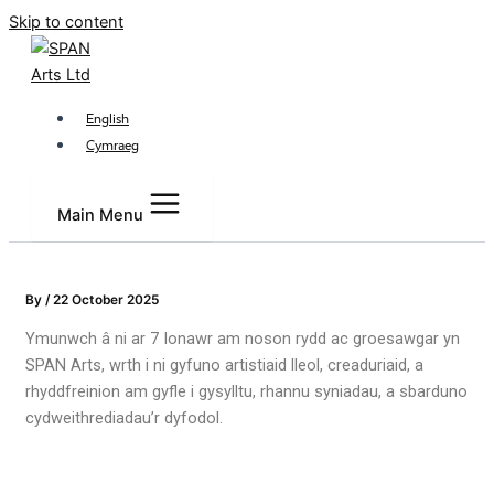
Skip to content
English
Cymraeg
Main Menu
By
/
22 October 2025
Ymunwch â ni ar 7 Ionawr am noson rydd ac groesawgar yn
SPAN Arts, wrth i ni gyfuno artistiaid lleol, creaduriaid, a
rhyddfreinion am gyfle i gysylltu, rhannu syniadau, a sbarduno
cydweithrediadau’r dyfodol.