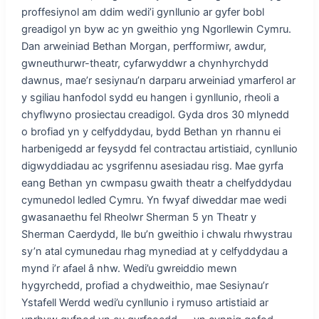
proffesiynol am ddim wedi’i gynllunio ar gyfer bobl
greadigol yn byw ac yn gweithio yng Ngorllewin Cymru.
Dan arweiniad Bethan Morgan, perfformiwr, awdur,
gwneuthurwr-theatr, cyfarwyddwr a chynhyrchydd
dawnus, mae’r sesiynau’n darparu arweiniad ymarferol ar
y sgiliau hanfodol sydd eu hangen i gynllunio, rheoli a
chyflwyno prosiectau creadigol. Gyda dros 30 mlynedd
o brofiad yn y celfyddydau, bydd Bethan yn rhannu ei
harbenigedd ar feysydd fel contractau artistiaid, cynllunio
digwyddiadau ac ysgrifennu asesiadau risg. Mae gyrfa
eang Bethan yn cwmpasu gwaith theatr a chelfyddydau
cymunedol ledled Cymru. Yn fwyaf diweddar mae wedi
gwasanaethu fel Rheolwr Sherman 5 yn Theatr y
Sherman Caerdydd, lle bu’n gweithio i chwalu rhwystrau
sy’n atal cymunedau rhag mynediad at y celfyddydau a
mynd i’r afael â nhw. Wedi’u gwreiddio mewn
hygyrchedd, profiad a chydweithio, mae Sesiynau’r
Ystafell Werdd wedi’u cynllunio i rymuso artistiaid ar