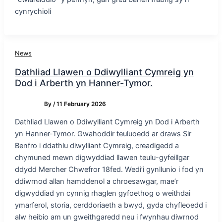
cynrychioli
News
Dathliad Llawen o Ddiwylliant Cymreig yn
Dod i Arberth yn Hanner-Tymor.
By
/
11 February 2026
Dathliad Llawen o Ddiwylliant Cymreig yn Dod i Arberth
yn Hanner-Tymor. Gwahoddir teuluoedd ar draws Sir
Benfro i ddathlu diwylliant Cymreig, creadigedd a
chymuned mewn digwyddiad llawen teulu-gyfeillgar
ddydd Mercher Chwefror 18fed. Wedi’i gynllunio i fod yn
ddiwrnod allan hamddenol a chroesawgar, mae’r
digwyddiad yn cynnig rhaglen gyfoethog o weithdai
ymarferol, storia, cerddoriaeth a bwyd, gyda chyfleoedd i
alw heibio am un gweithgaredd neu i fwynhau diwrnod