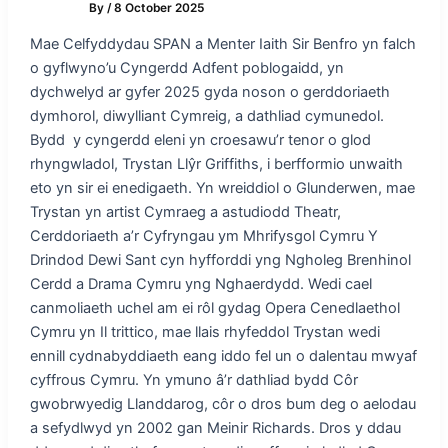
By
/
8 October 2025
Mae Celfyddydau SPAN a Menter Iaith Sir Benfro yn falch
o gyflwyno’u Cyngerdd Adfent poblogaidd, yn
dychwelyd ar gyfer 2025 gyda noson o gerddoriaeth
dymhorol, diwylliant Cymreig, a dathliad cymunedol.
Bydd y cyngerdd eleni yn croesawu’r tenor o glod
rhyngwladol, Trystan Llŷr Griffiths, i berfformio unwaith
eto yn sir ei enedigaeth. Yn wreiddiol o Glunderwen, mae
Trystan yn artist Cymraeg a astudiodd Theatr,
Cerddoriaeth a’r Cyfryngau ym Mhrifysgol Cymru Y
Drindod Dewi Sant cyn hyfforddi yng Ngholeg Brenhinol
Cerdd a Drama Cymru yng Nghaerdydd. Wedi cael
canmoliaeth uchel am ei rôl gydag Opera Cenedlaethol
Cymru yn Il trittico, mae llais rhyfeddol Trystan wedi
ennill cydnabyddiaeth eang iddo fel un o dalentau mwyaf
cyffrous Cymru. Yn ymuno â’r dathliad bydd Côr
gwobrwyedig Llanddarog, côr o dros bum deg o aelodau
a sefydlwyd yn 2002 gan Meinir Richards. Dros y ddau