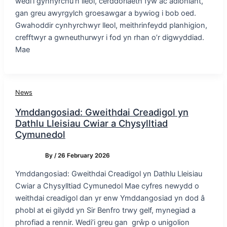
wedi’i gynhyrchu’n lleol, cerddoriaeth fyw ac adloniant,
gan greu awyrgylch groesawgar a bywiog i bob oed.
Gwahoddir cynhyrchwyr lleol, meithrinfeydd planhigion,
crefftwyr a gwneuthurwyr i fod yn rhan o’r digwyddiad.
Mae
News
Ymddangosiad: Gweithdai Creadigol yn
Dathlu Lleisiau Cwiar a Chysylltiad
Cymunedol
By
/
26 February 2026
Ymddangosiad: Gweithdai Creadigol yn Dathlu Lleisiau
Cwiar a Chysylltiad Cymunedol Mae cyfres newydd o
weithdai creadigol dan yr enw Ymddangosiad yn dod â
phobl at ei gilydd yn Sir Benfro trwy gelf, mynegiad a
phrofiad a rennir. Wedi’i greu gan grŵp o unigolion