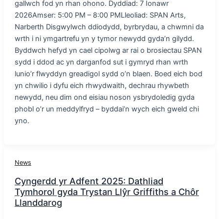
gallwch fod yn rhan ohono. Dyddiad: 7 Ionawr
2026Amser: 5:00 PM – 8:00 PMLleoliad: SPAN Arts,
Narberth Disgwylwch ddiodydd, byrbrydau, a chwmni da
wrth i ni ymgartrefu yn y tymor newydd gyda’n gilydd.
Byddwch hefyd yn cael cipolwg ar rai o brosiectau SPAN
sydd i ddod ac yn darganfod sut i gymryd rhan wrth
lunio’r flwyddyn greadigol sydd o’n blaen. Boed eich bod
yn chwilio i dyfu eich rhwydwaith, dechrau rhywbeth
newydd, neu dim ond eisiau noson ysbrydoledig gyda
phobl o’r un meddylfryd – byddai’n wych eich gweld chi
yno.
News
Cyngerdd yr Adfent 2025: Dathliad
Tymhorol gyda Trystan Llŷr Griffiths a Chôr
Llanddarog