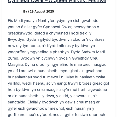
Cynhaeaf Cwiar – A Queer Harvest Festival
By
/
29 August 2025
Fis Medi yma yn Nanhyfer rydym yn eich gwahodd i
ymuno â ni ar gyfer Cynhaeaf Cwiar, penwythnos o
greadigrwydd, defod a chymuned i nodi treigl y
flwyddyn. Gyda’n gilydd byddwn yn clodfori’r cynhaeaf,
newid y tymhorau, a’r ffyrdd niferus y byddwn yn
ymgorffori ymgynefino a pherthyn. Dydd Sadwrn Medi
20fed. Byddwn yn cychwyn gyda’n Gweithdy Creu
Masgiau. Dyma ofod i ymgynefino lle mae creu masgiau
yn arf i archwilio hunaniaeth, mynegiant a’r gwahanol
hunaniaethau sydd tu mewn i ni. Mae hunaniaeth cwiar
yn llifol, wedi’i haenu, ac yn eang; trwy’r broses greadigol
hon byddwn yn creu masgiau sy’n rhoi ffurf i agweddau
ar ein hunaniaeth – y dewr, y cudd, y chwareus, a’r
sanctaidd. Efallai y byddwch yn dewis creu masg ar
gyfer eich gwarchodwr mewnol, eich hunan yn y
gorffennol neu’r dyfodol, neu ar gyfer fersiwn ohonoch