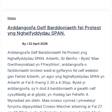
News
Arddangosfa Gelf Barddoniaeth fel Protest
yng Nghelfyddydau SPAN.
By
/
22 April 2026
Arddangosfa Gelf Barddoniaeth fel Protest yng
Nghelfyddydau SPAN. Arberth, Sir Benfro – Bydd ‘Mae
Gwrthwynebiad yn Ffrwythlon’, arddangosfa o
farddoniaeth brotest wedi ei gyflwyno fel celf weledol
gan Feirdd Arberth, yn agor yng Nghelfyddydau SPAN yn
Arberth ar Fai 6 rhwng 2.30 a 4.30yp. Bydd yr
arddangosfa, sy’n dod â barddoniaeth a gwaith celf
cysylltiedig at ei gilydd, yn rhedeg tan Fehefin 4.
Mynediad am ddim. Mae croeso cynnes i ymwelwyr
fynychu digwyddiad Croeso Mercher arbennig ar Fai 27