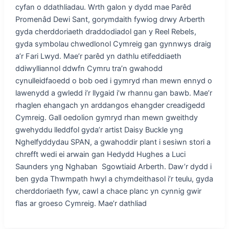
cyfan o ddathliadau. Wrth galon y dydd mae Parêd
Promenâd Dewi Sant, gorymdaith fywiog drwy Arberth
gyda cherddoriaeth draddodiadol gan y Reel Rebels,
gyda symbolau chwedlonol Cymreig gan gynnwys draig
a’r Fari Lwyd. Mae’r parêd yn dathlu etifeddiaeth
ddiwylliannol ddwfn Cymru tra’n gwahodd
cynulleidfaoedd o bob oed i gymryd rhan mewn ennyd o
lawenydd a gwledd i’r llygaid i’w rhannu gan bawb. Mae’r
rhaglen ehangach yn arddangos ehangder creadigedd
Cymreig. Gall oedolion gymryd rhan mewn gweithdy
gwehyddu lleddfol gyda’r artist Daisy Buckle yng
Nghelfyddydau SPAN, a gwahoddir plant i sesiwn stori a
chrefft wedi ei arwain gan Hedydd Hughes a Luci
Saunders yng Nghaban Sgowtiaid Arberth. Daw’r dydd i
ben gyda Thwmpath hwyl a chymdeithasol i’r teulu, gyda
cherddoriaeth fyw, cawl a chace planc yn cynnig gwir
flas ar groeso Cymreig. Mae’r dathliad