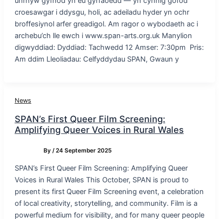
unrhyw gyfnod yn eu gyrfaoedd — yn cynnig gofod
croesawgar i ddysgu, holi, ac adeiladu hyder yn ochr
broffesiynol arfer greadigol. Am ragor o wybodaeth ac i
archebu’ch lle ewch i www.span-arts.org.uk Manylion
digwyddiad: Dyddiad: Tachwedd 12 Amser: 7:30pm Pris:
Am ddim Lleoliadau: Celfyddydau SPAN, Gwaun y
News
SPAN’s First Queer Film Screening:
Amplifying Queer Voices in Rural Wales
By
/
24 September 2025
SPAN’s First Queer Film Screening: Amplifying Queer
Voices in Rural Wales This October, SPAN is proud to
present its first Queer Film Screening event, a celebration
of local creativity, storytelling, and community. Film is a
powerful medium for visibility, and for many queer people