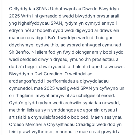
Celfyddydau SPAN: Uchafbwyntiau Diwedd Blwyddyn
2025 Wrth i ni gyrraedd diwedd blwyddyn brysur arall
yng Nghelfyddydau SPAN, rydym yn cymryd ennyd i
edrych nôl ar bopeth sydd wedi digwydd ar draws ein
mannau creadigol. Bu’n flwyddyn wedi’i diffinio gan
ddychymyg, cydweithio, ac ysbryd anhygoel cymuned
Sir Benfro. Ni allem fod yn fwy diolchgar am y bobl sydd
wedi cerdded drwy’n drysau, ymuno â’n prosiectau, a
dod â’u hegni, chwilfrydedd, a thalent i bopeth a wnawn.
Blwyddyn o Dwf Creadigol O weithdai ac
arddangosfeydd i berfformiadau a digwyddiadau
cymunedol, mae 2025 wedi gweld SPAN yn cyflwyno un
o’r rhaglenni mwyaf amrywiol ac uchelgeisiol erioed.
Gyda’n gilydd rydym wedi archwilio syniadau newydd,
meithrin lleisiau sy’n ymddangos ac agor ein drysau i
artistiaid a chynulleidfaoedd o bob oed. Mae’n sesiynau
Croeso Mercher a Chysylltiadau Creadigol wedi dod yn
feini prawf wythnosol, mannau lle mae creadigrwydd a