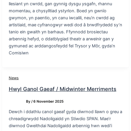
llesiant yn cwrdd, gan gynnig dysgu ysgafn, rhannu
momentau, a chysylltiad ystyrlon. Boed yn gwnïo
gwymon, yn paentio, yn canu iwcalili, neu’n cwrdd ag
artistiaid, mae cyfranogwyr wedi dod â brwdfrydedd sy’n
tanio ein gwaith yn barhaus. Ffynnodd brosiectau
arbennig hefyd, o ddatblygiad theatr a arweinir gan y
gymuned ac arddangosfeydd fel Trysor y Môr, gyda’n
Comisiwn
News
Hwyl Ganol Gaeaf / Midwinter Merriments
By
/
6 November 2025
Dewch i ddathlu canol gaeaf gyda diwrnod llawn o greu a
chreadigrwydd Nadoligaidd yn Stiwdio SPAN. Mae’r
diwrnod Gweithdai Nadoligaidd arbennig hwn wedi’i