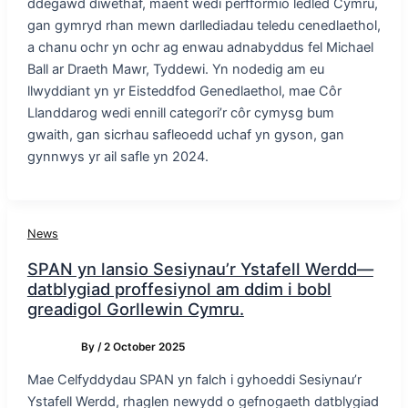
ddegawd diwethaf, maent wedi perfformio ledled Cymru,
gan gymryd rhan mewn darllediadau teledu cenedlaethol,
a chanu ochr yn ochr ag enwau adnabyddus fel Michael
Ball ar Draeth Mawr, Tyddewi. Yn nodedig am eu
llwyddiant yn yr Eisteddfod Genedlaethol, mae Côr
Llanddarog wedi ennill categori’r côr cymysg bum
gwaith, gan sicrhau safleoedd uchaf yn gyson, gan
gynnwys yr ail safle yn 2024.
News
SPAN yn lansio Sesiynau’r Ystafell Werdd—
datblygiad proffesiynol am ddim i bobl
greadigol Gorllewin Cymru.
By
/
2 October 2025
Mae Celfyddydau SPAN yn falch i gyhoeddi Sesiynau’r
Ystafell Werdd, rhaglen newydd o gefnogaeth datblygiad