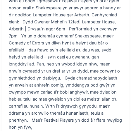
wrth eu bodd i groesawu’r Festival Players yn ôl ar gyfer
noson arall o Shakespeare yn yr awyr agored a hynny ar
dir godidog Lampeter House ger Arberth. Cynhyrchiad
eleni: Dydd Gwener Mehefin 12fed| Lampeter House,
Arberth | Drysau’n agor 6pm | Perfformiad yn cychwyn
7pm Yn un o ddramâu cynharaf Shakespeare, mae’r
Comedy of Errors yn dilyn hynt a helynt dau bâr o
efeilliaid – dau frawd sy’n efeilliaid a’u dau was, sydd
hefyd yn efeilliaid – sy’n cael eu gwahanu gan
longddrylliad. Pan, heb yn wybod iddyn nhw, maen
nhw’n cyrraedd yr un dref ar yr un dydd, mae corwynt o
gymhlethdod yn datblygu. Gyda chamadnabyddiaeth
yn arwain at anhrefn comig, ymddengys bod gwŷr yn
cwympo mewn cariad â’r bobl anghywir, mae dyledion
heb eu talu, ac mae gweision yn cloi eu meistri allan o’u
cartrefi eu hunain. Wrth i’r dryswch gynyddu, mae’r
ddrama yn archwilio themâu hunaniaeth, teulu a
pherthyn. Mae’r Festival Players yn dod â’r ffars hwyliog
hon yn fyw,