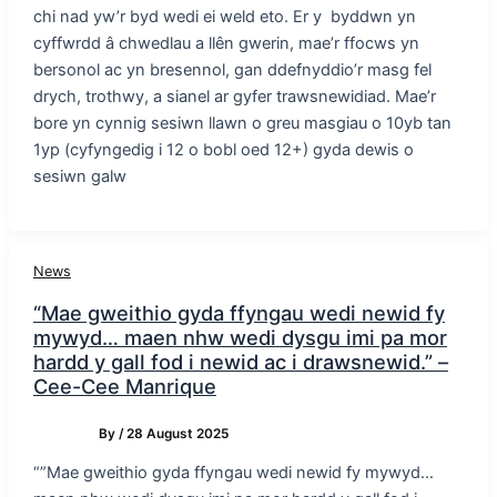
chi nad yw’r byd wedi ei weld eto. Er y byddwn yn
cyffwrdd â chwedlau a llên gwerin, mae’r ffocws yn
bersonol ac yn bresennol, gan ddefnyddio’r masg fel
drych, trothwy, a sianel ar gyfer trawsnewidiad. Mae’r
bore yn cynnig sesiwn llawn o greu masgiau o 10yb tan
1yp (cyfyngedig i 12 o bobl oed 12+) gyda dewis o
sesiwn galw
News
“Mae gweithio gyda ffyngau wedi newid fy
mywyd… maen nhw wedi dysgu imi pa mor
hardd y gall fod i newid ac i drawsnewid.” –
Cee-Cee Manrique
By
/
28 August 2025
“”Mae gweithio gyda ffyngau wedi newid fy mywyd…