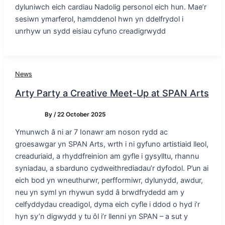
dyluniwch eich cardiau Nadolig personol eich hun. Mae’r
sesiwn ymarferol, hamddenol hwn yn ddelfrydol i
unrhyw un sydd eisiau cyfuno creadigrwydd
News
Arty Party a Creative Meet-Up at SPAN Arts
By
/
22 October 2025
Ymunwch â ni ar 7 Ionawr am noson rydd ac
groesawgar yn SPAN Arts, wrth i ni gyfuno artistiaid lleol,
creaduriaid, a rhyddfreinion am gyfle i gysylltu, rhannu
syniadau, a sbarduno cydweithrediadau’r dyfodol. P’un ai
eich bod yn wneuthurwr, perfformiwr, dylunydd, awdur,
neu yn syml yn rhywun sydd â brwdfrydedd am y
celfyddydau creadigol, dyma eich cyfle i ddod o hyd i’r
hyn sy’n digwydd y tu ôl i’r llenni yn SPAN – a sut y