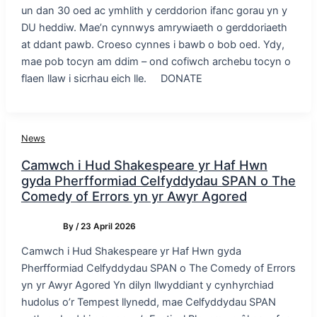
un dan 30 oed ac ymhlith y cerddorion ifanc gorau yn y
DU heddiw. Mae’n cynnwys amrywiaeth o gerddoriaeth
at ddant pawb. Croeso cynnes i bawb o bob oed. Ydy,
mae pob tocyn am ddim – ond cofiwch archebu tocyn o
flaen llaw i sicrhau eich lle. DONATE
News
Camwch i Hud Shakespeare yr Haf Hwn
gyda Pherfformiad Celfyddydau SPAN o The
Comedy of Errors yn yr Awyr Agored
By
/
23 April 2026
Camwch i Hud Shakespeare yr Haf Hwn gyda
Pherfformiad Celfyddydau SPAN o The Comedy of Errors
yn yr Awyr Agored Yn dilyn llwyddiant y cynhyrchiad
hudolus o’r Tempest llynedd, mae Celfyddydau SPAN