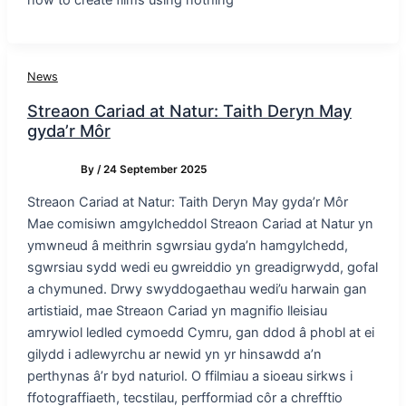
News
Streaon Cariad at Natur: Taith Deryn May
gyda’r Môr
By
/
24 September 2025
Streaon Cariad at Natur: Taith Deryn May gyda’r Môr
Mae comisiwn amgylcheddol Streaon Cariad at Natur yn
ymwneud â meithrin sgwrsiau gyda’n hamgylchedd,
sgwrsiau sydd wedi eu gwreiddio yn greadigrwydd, gofal
a chymuned. Drwy swyddogaethau wedi’u harwain gan
artistiaid, mae Streaon Cariad yn magnifio lleisiau
amrywiol ledled cymoedd Cymru, gan ddod â phobl at ei
gilydd i adlewyrchu ar newid yn yr hinsawdd a’n
perthynas â’r byd naturiol. O ffilmiau a sioeau sirkws i
ffotograffiaeth, tecstilau, perfformiad côr a chrefftio