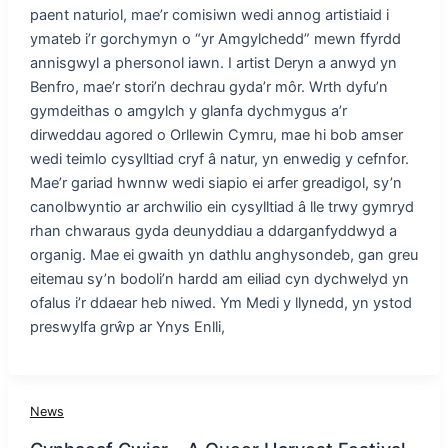
paent naturiol, mae’r comisiwn wedi annog artistiaid i
ymateb i’r gorchymyn o “yr Amgylchedd” mewn ffyrdd
annisgwyl a phersonol iawn. I artist Deryn a anwyd yn
Benfro, mae’r stori’n dechrau gyda’r môr. Wrth dyfu’n
gymdeithas o amgylch y glanfa dychmygus a’r
dirweddau agored o Orllewin Cymru, mae hi bob amser
wedi teimlo cysylltiad cryf â natur, yn enwedig y cefnfor.
Mae’r gariad hwnnw wedi siapio ei arfer greadigol, sy’n
canolbwyntio ar archwilio ein cysylltiad â lle trwy gymryd
rhan chwaraus gyda deunyddiau a ddarganfyddwyd a
organig. Mae ei gwaith yn dathlu anghysondeb, gan greu
eitemau sy’n bodoli’n hardd am eiliad cyn dychwelyd yn
ofalus i’r ddaear heb niwed. Ym Medi y llynedd, yn ystod
preswylfa grŵp ar Ynys Enlli,
News