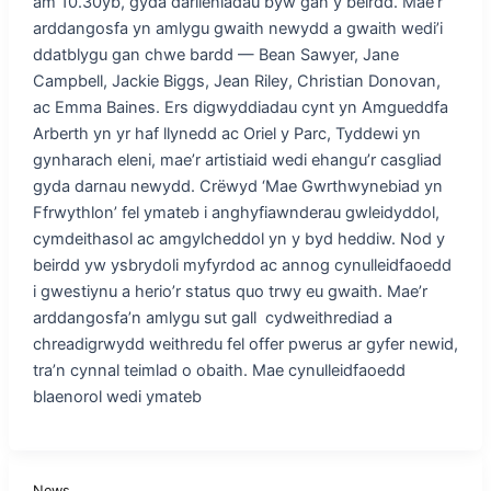
am 10.30yb, gyda darlleniadau byw gan y beirdd. Mae’r
arddangosfa yn amlygu gwaith newydd a gwaith wedi’i
ddatblygu gan chwe bardd — Bean Sawyer, Jane
Campbell, Jackie Biggs, Jean Riley, Christian Donovan,
ac Emma Baines. Ers digwyddiadau cynt yn Amgueddfa
Arberth yn yr haf llynedd ac Oriel y Parc, Tyddewi yn
gynharach eleni, mae’r artistiaid wedi ehangu’r casgliad
gyda darnau newydd. Crëwyd ‘Mae Gwrthwynebiad yn
Ffrwythlon’ fel ymateb i anghyfiawnderau gwleidyddol,
cymdeithasol ac amgylcheddol yn y byd heddiw. Nod y
beirdd yw ysbrydoli myfyrdod ac annog cynulleidfaoedd
i gwestiynu a herio’r status quo trwy eu gwaith. Mae’r
arddangosfa’n amlygu sut gall cydweithrediad a
chreadigrwydd weithredu fel offer pwerus ar gyfer newid,
tra’n cynnal teimlad o obaith. Mae cynulleidfaoedd
blaenorol wedi ymateb
News