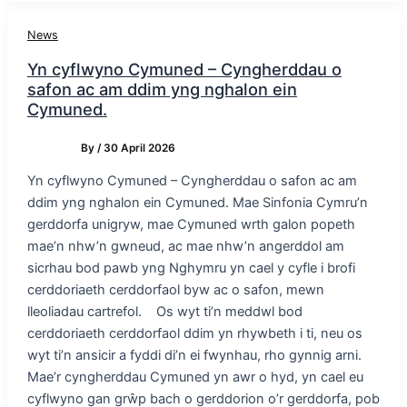
News
Yn cyflwyno Cymuned – Cyngherddau o
safon ac am ddim yng nghalon ein
Cymuned.
By
/
30 April 2026
Yn cyflwyno Cymuned – Cyngherddau o safon ac am
ddim yng nghalon ein Cymuned. Mae Sinfonia Cymru’n
gerddorfa unigryw, mae Cymuned wrth galon popeth
mae’n nhw’n gwneud, ac mae nhw’n angerddol am
sicrhau bod pawb yng Nghymru yn cael y cyfle i brofi
cerddoriaeth cerddorfaol byw ac o safon, mewn
lleoliadau cartrefol. Os wyt ti’n meddwl bod
cerddoriaeth cerddorfaol ddim yn rhywbeth i ti, neu os
wyt ti’n ansicir a fyddi di’n ei fwynhau, rho gynnig arni.
Mae’r cyngherddau Cymuned yn awr o hyd, yn cael eu
cyflwyno gan grŵp bach o gerddorion o’r gerddorfa, pob