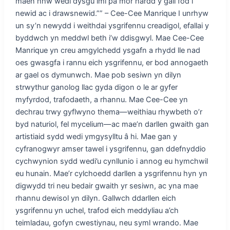
maen nhw wedi dysgu imi pa mor hardd y gall fod i
newid ac i drawsnewid.”” – Cee-Cee Manrique I unrhyw
un sy’n newydd i weithdai ysgrifennu creadigol, efallai y
byddwch yn meddwl beth i’w ddisgwyl. Mae Cee-Cee
Manrique yn creu amgylchedd ysgafn a rhydd lle nad
oes gwasgfa i rannu eich ysgrifennu, er bod annogaeth
ar gael os dymunwch. Mae pob sesiwn yn dilyn
strwythur ganolog llac gyda digon o le ar gyfer
myfyrdod, trafodaeth, a rhannu. Mae Cee-Cee yn
dechrau trwy gyflwyno thema—weithiau rhywbeth o’r
byd naturiol, fel mycelium—ac mae’n darllen gwaith gan
artistiaid sydd wedi ymgysylltu â hi. Mae gan y
cyfranogwyr amser tawel i ysgrifennu, gan ddefnyddio
cychwynion sydd wedi’u cynllunio i annog eu hymchwil
eu hunain. Mae’r cylchoedd darllen a ysgrifennu hyn yn
digwydd tri neu bedair gwaith yr sesiwn, ac yna mae
rhannu dewisol yn dilyn. Gallwch ddarllen eich
ysgrifennu yn uchel, trafod eich meddyliau a’ch
teimladau, gofyn cwestiynau, neu syml wrando. Mae