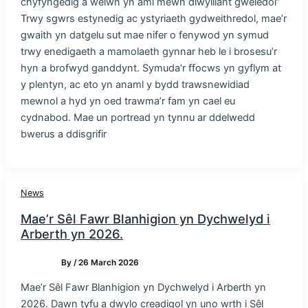
chyfyngedig a welwn yn aml mewn diwylliant gweledol”
Trwy sgwrs estynedig ac ystyriaeth gydweithredol, mae’r
gwaith yn datgelu sut mae nifer o fenywod yn symud
trwy enedigaeth a mamolaeth gynnar heb le i brosesu’r
hyn a brofwyd ganddynt. Symuda’r ffocws yn gyflym at
y plentyn, ac eto yn anaml y bydd trawsnewidiad
mewnol a hyd yn oed trawma’r fam yn cael eu
cydnabod. Mae un portread yn tynnu ar ddelwedd
bwerus a ddisgrifir
News
Mae’r Sêl Fawr Blanhigion yn Dychwelyd i
Arberth yn 2026.
By
/
26 March 2026
Mae’r Sêl Fawr Blanhigion yn Dychwelyd i Arberth yn
2026. Dawn tyfu a dwylo creadigol yn uno wrth i Sêl