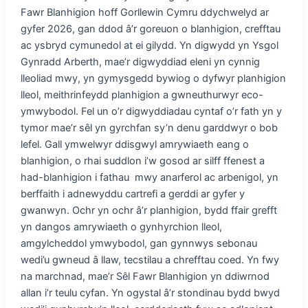
Fawr Blanhigion hoff Gorllewin Cymru ddychwelyd ar
gyfer 2026, gan ddod â’r goreuon o blanhigion, crefftau
ac ysbryd cymunedol at ei gilydd. Yn digwydd yn Ysgol
Gynradd Arberth, mae’r digwyddiad eleni yn cynnig
lleoliad mwy, yn gymysgedd bywiog o dyfwyr planhigion
lleol, meithrinfeydd planhigion a gwneuthurwyr eco-
ymwybodol. Fel un o’r digwyddiadau cyntaf o’r fath yn y
tymor mae’r sêl yn gyrchfan sy’n denu garddwyr o bob
lefel. Gall ymwelwyr ddisgwyl amrywiaeth eang o
blanhigion, o rhai suddlon i’w gosod ar silff ffenest a
had-blanhigion i fathau mwy anarferol ac arbenigol, yn
berffaith i adnewyddu cartrefi a gerddi ar gyfer y
gwanwyn. Ochr yn ochr â’r planhigion, bydd ffair grefft
yn dangos amrywiaeth o gynhyrchion lleol,
amgylcheddol ymwybodol, gan gynnwys sebonau
wedi’u gwneud â llaw, tecstilau a chrefftau coed. Yn fwy
na marchnad, mae’r Sêl Fawr Blanhigion yn ddiwrnod
allan i’r teulu cyfan. Yn ogystal â’r stondinau bydd bwyd