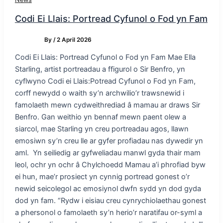
Codi Ei Llais: Portread Cyfunol o Fod yn Fam
By
/
2 April 2026
Codi Ei Llais: Portread Cyfunol o Fod yn Fam Mae Ella
Starling, artist portreadau a ffigurol o Sir Benfro, yn
cyflwyno Codi ei Llais:Potread Cyfunol o Fod yn Fam,
corff newydd o waith sy’n archwilio’r trawsnewid i
famolaeth mewn cydweithrediad â mamau ar draws Sir
Benfro. Gan weithio yn bennaf mewn paent olew a
siarcol, mae Starling yn creu portreadau agos, llawn
emosiwn sy’n creu lle ar gyfer profiadau nas dywedir yn
aml. Yn seiliedig ar gyfweliadau manwl gyda thair mam
leol, ochr yn ochr â Chylchoedd Mamau a’i phrofiad byw
ei hun, mae’r prosiect yn cynnig portread gonest o’r
newid seicolegol ac emosiynol dwfn sydd yn dod gyda
dod yn fam. “Rydw i eisiau creu cynrychiolaethau gonest
a phersonol o famolaeth sy’n herio’r naratifau or-syml a