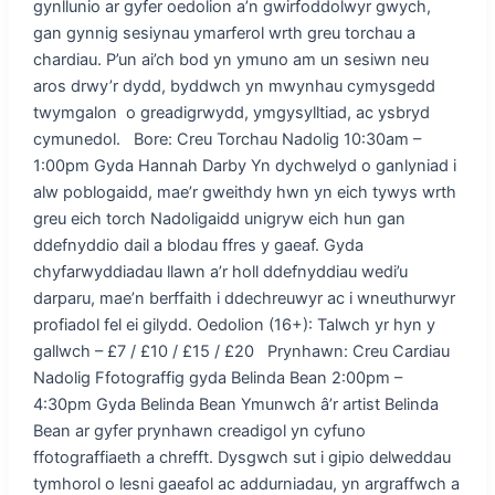
gynllunio ar gyfer oedolion a’n gwirfoddolwyr gwych,
gan gynnig sesiynau ymarferol wrth greu torchau a
chardiau. P’un ai’ch bod yn ymuno am un sesiwn neu
aros drwy’r dydd, byddwch yn mwynhau cymysgedd
twymgalon o greadigrwydd, ymgysylltiad, ac ysbryd
cymunedol. Bore: Creu Torchau Nadolig 10:30am –
1:00pm Gyda Hannah Darby Yn dychwelyd o ganlyniad i
alw poblogaidd, mae’r gweithdy hwn yn eich tywys wrth
greu eich torch Nadoligaidd unigryw eich hun gan
ddefnyddio dail a blodau ffres y gaeaf. Gyda
chyfarwyddiadau llawn a’r holl ddefnyddiau wedi’u
darparu, mae’n berffaith i ddechreuwyr ac i wneuthurwyr
profiadol fel ei gilydd. Oedolion (16+): Talwch yr hyn y
gallwch – £7 / £10 / £15 / £20 Prynhawn: Creu Cardiau
Nadolig Ffotograffig gyda Belinda Bean 2:00pm –
4:30pm Gyda Belinda Bean Ymunwch â’r artist Belinda
Bean ar gyfer prynhawn creadigol yn cyfuno
ffotograffiaeth a chrefft. Dysgwch sut i gipio delweddau
tymhorol o lesni gaeafol ac addurniadau, yn argraffwch a