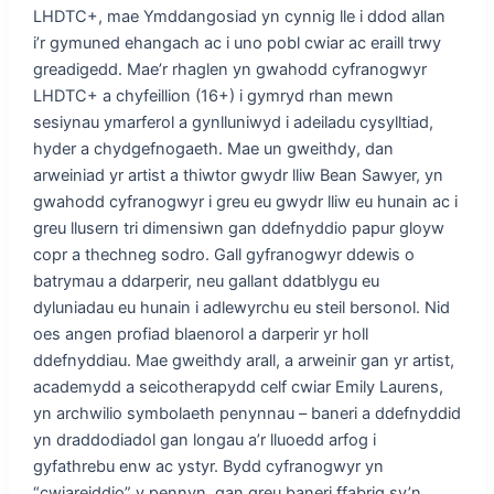
LHDTC+, mae Ymddangosiad yn cynnig lle i ddod allan
i’r gymuned ehangach ac i uno pobl cwiar ac eraill trwy
greadigedd. Mae’r rhaglen yn gwahodd cyfranogwyr
LHDTC+ a chyfeillion (16+) i gymryd rhan mewn
sesiynau ymarferol a gynlluniwyd i adeiladu cysylltiad,
hyder a chydgefnogaeth. Mae un gweithdy, dan
arweiniad yr artist a thiwtor gwydr lliw Bean Sawyer, yn
gwahodd cyfranogwyr i greu eu gwydr lliw eu hunain ac i
greu llusern tri dimensiwn gan ddefnyddio papur gloyw
copr a thechneg sodro. Gall gyfranogwyr ddewis o
batrymau a ddarperir, neu gallant ddatblygu eu
dyluniadau eu hunain i adlewyrchu eu steil bersonol. Nid
oes angen profiad blaenorol a darperir yr holl
ddefnyddiau. Mae gweithdy arall, a arweinir gan yr artist,
academydd a seicotherapydd celf cwiar Emily Laurens,
yn archwilio symbolaeth penynnau – baneri a ddefnyddid
yn draddodiadol gan longau a’r lluoedd arfog i
gyfathrebu enw ac ystyr. Bydd cyfranogwyr yn
“cwiareiddio” y pennyn, gan greu baneri ffabrig sy’n