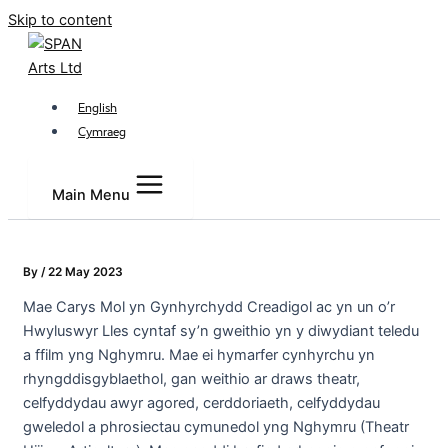
Skip to content
English
Cymraeg
Main Menu
By
/
22 May 2023
Mae Carys Mol
yn
Gynhyrchydd
Creadigol
ac
yn
un
o’r
Hwyluswyr
Lles
cyntaf
sy’n
gweithio
yn
y
diwydiant
teledu
a
ffilm
yng
Nghymru
. Mae
ei
hymarfer
cynhyrchu
yn
rhyngddisgyblaethol
,
gan
weithio
ar
draws
theatr
,
celfyddydau
awyr
agored
,
cerddoriaeth
,
celfyddydau
gweledol
a
phrosiectau
cymunedol
yng
Nghymru
(
Theatr