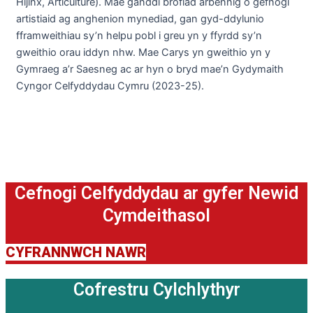
Hijinx,
Articulture
). Mae
ganddi
brofiad
arbennig
o
gefnogi
artistiaid
ag
anghenion
mynediad
,
gan
gyd-ddylunio
fframweithiau
sy’n
helpu
pobl
i
greu
yn
y
ffyrdd
sy’n
gweithio
orau
iddyn
nhw
. Mae Carys
yn
gweithio
yn
y
Gymraeg
a’r
Saesneg
ac
ar
hyn
o
bryd
mae’n
Gydymaith
Cyngor
Celfyddydau
Cymru (2023-25).
Cefnogi Celfyddydau ar gyfer Newid
Cymdeithasol
CYFRANNWCH NAWR
Cofrestru Cylchlythyr