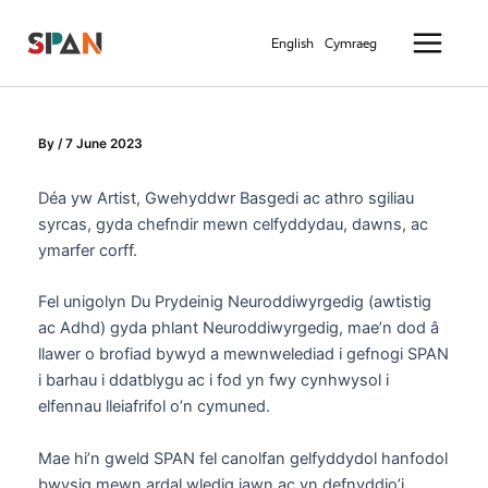
Skip
Main
to
English
Cymraeg
Menu
content
By
/
7 June 2023
Déa yw Artist, Gwehyddwr Basgedi ac athro sgiliau
syrcas, gyda chefndir mewn celfyddydau, dawns, ac
ymarfer corff.
Fel unigolyn Du Prydeinig Neuroddiwyrgedig (awtistig
ac Adhd) gyda phlant Neuroddiwyrgedig, mae’n dod â
llawer o brofiad bywyd a mewnwelediad i gefnogi SPAN
i barhau i ddatblygu ac i fod yn fwy cynhwysol i
elfennau lleiafrifol o’n cymuned.
Mae hi’n gweld SPAN fel canolfan gelfyddydol hanfodol
bwysig mewn ardal wledig iawn ac yn defnyddio’i