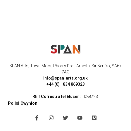
SPAN Arts, Town Moor, Rhos y Dref, Arberth, Sir Benfro, SA67
7AG
info@span-arts.org.uk
+44 (0) 1834 869323
Rhif Cofrestru fel Elusen:
1088723
Polisi Cwynion
F
I
T
Y
V
a
n
w
o
i
c
s
i
u
m