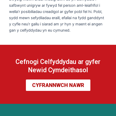
safbwynt unigryw ar fywyd fel person aml-leiafrifol i
wella’r posibiliadau creadigol ar gyfer pobl fel hi. Pobl,
sydd mewn sefydliadau eraill, efallai na fydd ganddynt
y cyfle neu’r gallu i siarad am yr hyn y maent ei angen
gan y celfyddydau yn eu cymuned.
Cefnogi Celfyddydau ar gyfer
Newid Cymdeithasol
CYFRANNWCH NAWR