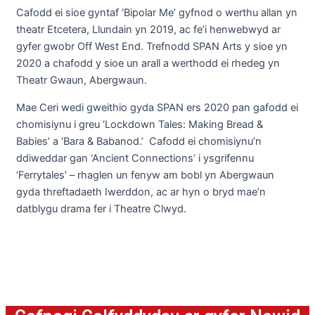
Cafodd ei sioe gyntaf ‘Bipolar Me’ gyfnod o werthu allan yn
theatr Etcetera, Llundain yn 2019, ac fe’i henwebwyd ar
gyfer gwobr Off West End. Trefnodd SPAN Arts y sioe yn
2020 a chafodd y sioe un arall a werthodd ei rhedeg yn
Theatr Gwaun, Abergwaun.
Mae Ceri wedi gweithio gyda SPAN ers 2020 pan gafodd ei
chomisiynu i greu ‘Lockdown Tales: Making Bread &
Babies’ a ‘Bara & Babanod.’ Cafodd ei chomisiynu’n
ddiweddar gan ‘Ancient Connections’ i ysgrifennu
‘Ferrytales’ – rhaglen un fenyw am bobl yn Abergwaun
gyda threftadaeth Iwerddon, ac ar hyn o bryd mae’n
datblygu drama fer i Theatre Clwyd.