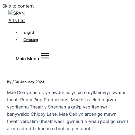
Skip to content
English
Cymraeg
Main Menu
By
/
30 January 2023
Mae Ceri yn actor, yn awdur ac yn un o sylfaenwyr cwmni
theatr Popty Ping Productions. Mae hi’n aelod o grŵp
ysgrifennu Theatr y Sherman a grŵp ysgrifennwr
benywaidd Chippy Lane. Mae Ceri yn arbenigo mewn
theatr verbatim (theatr wedi’i gwneud o eiriau pobl go iawn)
ac yn adrodd straeon o brofiad personol.