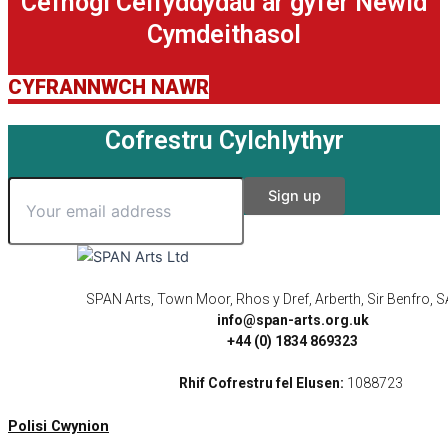
Cefnogi Celfyddydau ar gyfer Newid
Cymdeithasol
CYFRANNWCH NAWR
Cofrestru Cylchlythyr
SPAN Arts, Town Moor, Rhos y Dref, Arberth, Sir Benfro,
info@span-arts.org.uk
+44 (0) 1834 869323
Rhif Cofrestru fel Elusen:
1088723
Polisi Cwynion