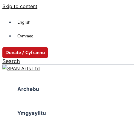
Skip to content
English
Cymraeg
Donate / Cyfrannu
Search
Archebu
Ymgysylltu