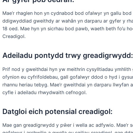
Mae’r rhaglen hon yn cydnabod bod ofalwyr yn gallu bod
ddigwyddiad gweithdy ar wahân yn darparu ar gyfer y rha
18 oed. Mae hyn yn sicrhau bod pawb, waeth beth fo’u hoe
Creadigol.
Adeiladu pontydd trwy greadigrwydd:
Prif nod y gweithdai hyn yw meithrin cysylltiadau ymhlith
ofynion eu cyfrifoldebau, gall gofalwyr ddod o hyd i gysur
rhannu heriau tebyg. Mae’r gweithdai yn darparu llwyfan ar 
cyfle i adeiladu rhwydwaith cefnogol.
Datgloi eich potensial creadigol:
Mae gan greadigrwydd y pŵer i wella ac adfywio. Mae’r ses
gofalwyr i archwilio a gwella eu sgiliau creadigol, gan dd