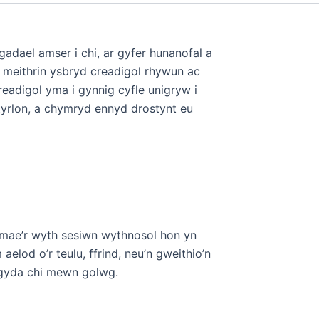
gadael amser i chi, ar gyfer hunanofal a
meithrin ysbryd creadigol rhywun ac
eadigol yma i gynnig cyfle unigryw i
styrlon, a chymryd ennyd drostynt eu
 mae’r wyth sesiwn wythnosol hon yn
elod o’r teulu, ffrind, neu’n gweithio’n
o gyda chi mewn golwg.