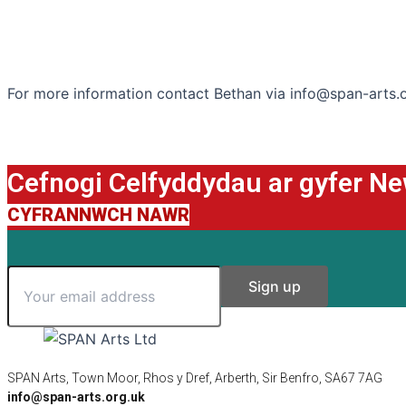
For more information contact Bethan via info@span-arts.
Cefnogi Celfyddydau ar gyfer N
CYFRANNWCH NAWR
SPAN Arts, Town Moor, Rhos y Dref, Arberth, Sir Benfro, SA67 7AG
info@span-arts.org.uk