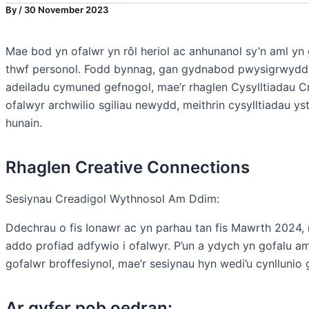
By
/
30 November 2023
Mae bod yn ofalwr yn rôl heriol ac anhunanol sy’n aml yn 
thwf personol. Fodd bynnag, gan gydnabod pwysigrwydd 
adeiladu cymuned gefnogol, mae’r rhaglen Cysylltiadau Cr
ofalwyr archwilio sgiliau newydd, meithrin cysylltiadau y
hunain.
Rhaglen Creative Connections
Sesiynau Creadigol Wythnosol Am Ddim:
Ddechrau o fis Ionawr ac yn parhau tan fis Mawrth 2024,
addo profiad adfywio i ofalwyr. P’un a ydych yn gofalu am a
gofalwr broffesiynol, mae’r sesiynau hyn wedi’u cynlluni
Ar gyfer pob oedran: