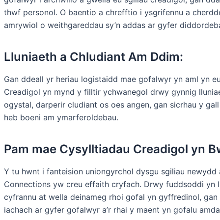
thwf personol. O baentio a chrefftio i ysgrifennu a cherdd
amrywiol o weithgareddau sy’n addas ar gyfer diddordeb
Lluniaeth a Chludiant Am Ddim:
Gan ddeall yr heriau logistaidd mae gofalwyr yn aml yn e
Creadigol yn mynd y filltir ychwanegol drwy gynnig lluni
ogystal, darperir cludiant os oes angen, gan sicrhau y ga
heb boeni am ymarferoldebau.
Pam mae Cysylltiadau Creadigol yn B
Y tu hwnt i fanteision uniongyrchol dysgu sgiliau newydd 
Connections yw creu effaith cryfach. Drwy fuddsoddi yn ll
cyfrannu at wella deinameg rhoi gofal yn gyffredinol, ga
iachach ar gyfer gofalwyr a’r rhai y maent yn gofalu amda