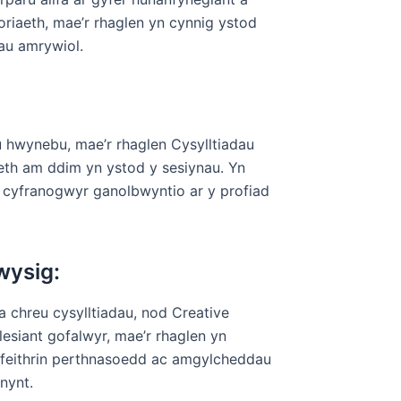
oriaeth, mae’r rhaglen yn cynnig ystod
au amrywiol.
u hwynebu, mae’r rhaglen Cysylltiadau
aeth am ddim yn ystod y sesiynau. Yn
ll cyfranogwyr ganolbwyntio ar y profiad
wysig:
a chreu cysylltiadau, nod Creative
esiant gofalwyr, mae’r rhaglen yn
n feithrin perthnasoedd ac amgylcheddau
nynt.