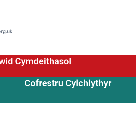
org.uk
ewid Cymdeithasol
Cofrestru Cylchlythyr