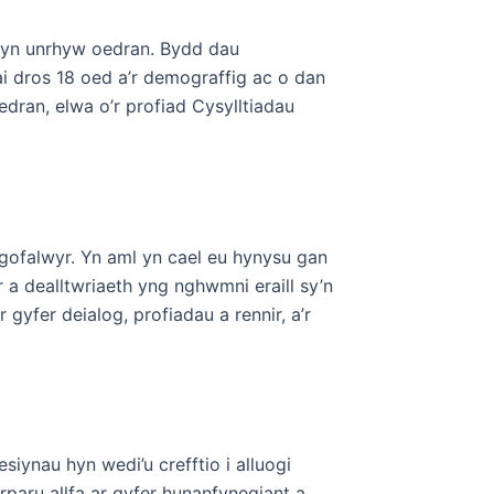
 yn unrhyw oedran. Bydd dau
i dros 18 oed a’r demograffig ac o dan
dran, elwa o’r profiad Cysylltiadau
 gofalwyr. Yn aml yn cael eu hynysu gan
 a dealltwriaeth yng nghwmni eraill sy’n
gyfer deialog, profiadau a rennir, a’r
iynau hyn wedi’u crefftio i alluogi
arparu allfa ar gyfer hunanfynegiant a