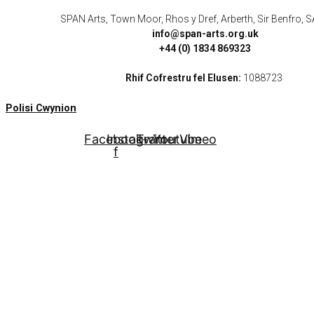
SPAN Arts, Town Moor, Rhos y Dref, Arberth, Sir Benfro,
info@span-arts.org.uk
+44 (0) 1834 869323
Rhif Cofrestru fel Elusen:
1088723
Polisi Cwynion
Facebook-
Instagram
Twitter
Youtube
Vimeo
f