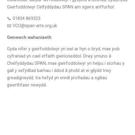
Gwirfoddolwyr Celfyddydau SPAN am sgwrs anffurfiol:
📞 01834 869323
📧 VCO@span-arts.org.uk
Gwnewch wahaniaeth
Gyda nifer y gwirfoddolwyr yn isel ar hyn o bryd, mae pob
cyfraniad yn cael effaith gwirioneddol. Drwy ymuno â
Chelfyddydau SPAN, mae gwirfoddolwyr yn helpu i sicrhau y
gall y sefydliad barhau i ddod â phobl at ei gilydd trwy
greadigrwydd, tra hefyd yn ennill profiadau a sgiliau
gwerthfawr newydd.