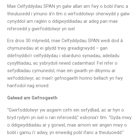
Mae Celfyddydau SPAN yn galw allan am fwy o bobl ifanc a
theuluoedd i ymuno â’n tîm o wirfoddolwyr oherwydd y galw
cynyddol am raglen o ddigwyddiadau ar adeg pan mae
niferoedd y gwirfoddolwyr yn isel.
Ers dros 30 mlynedd, mae Celfyddydau SPAN wedi dod â
chymunedau at ei gilydd trwy greadigrwydd – gan
ddefnyddio’r celfyddydau i sbarduno syniadau, adeiladu
cysylltiadau, ac ysbrydoli newid cadarnhaol. Fel nifer o
sefydliadau cymunedol, mae ein gwaith yn dibynnu ar
wirfoddolwyr, ac mae’r gefnogaeth honno bellach yn fwy
hanfodol nag erioed.
Galwad am Gefnogaeth
“Gwirfoddolwyr yw asgwrn cefn ein sefydliad, ac ar hyn o
bryd rydym yn isel o ran niferoedd,” esbonia’r tîm. “Gyda mwy
o ddigwyddiadau ar y gorwel, mae arnom wir angen mwy o
bobl i gamu i’r adwy, yn enwedig pobl ifanc a theuluoedd.”