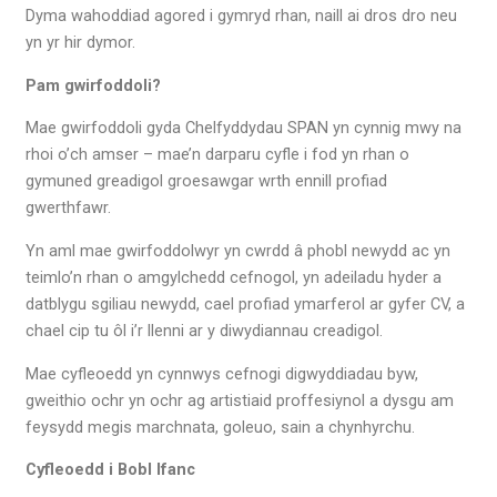
Dyma wahoddiad agored i gymryd rhan, naill ai dros dro neu
yn yr hir dymor.
Pam gwirfoddoli?
Mae gwirfoddoli gyda Chelfyddydau SPAN yn cynnig mwy na
rhoi o’ch amser – mae’n darparu cyfle i fod yn rhan o
gymuned greadigol groesawgar wrth ennill profiad
gwerthfawr.
Yn aml mae gwirfoddolwyr yn cwrdd â phobl newydd ac yn
teimlo’n rhan o amgylchedd cefnogol, yn adeiladu hyder a
datblygu sgiliau newydd, cael profiad ymarferol ar gyfer CV, a
chael cip tu ôl i’r llenni ar y diwydiannau creadigol.
Mae cyfleoedd yn cynnwys cefnogi digwyddiadau byw,
gweithio ochr yn ochr ag artistiaid proffesiynol a dysgu am
feysydd megis marchnata, goleuo, sain a chynhyrchu.
Cyfleoedd i Bobl Ifanc