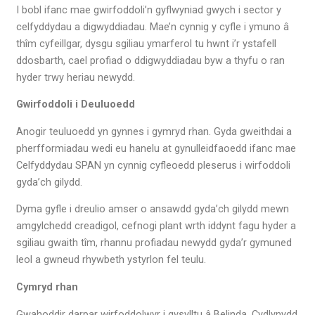
I bobl ifanc mae gwirfoddoli’n gyflwyniad gwych i sector y
celfyddydau a digwyddiadau. Mae’n cynnig y cyfle i ymuno â
thîm cyfeillgar, dysgu sgiliau ymarferol tu hwnt i’r ystafell
ddosbarth, cael profiad o ddigwyddiadau byw a thyfu o ran
hyder trwy heriau newydd.
Gwirfoddoli i Deuluoedd
Anogir teuluoedd yn gynnes i gymryd rhan. Gyda gweithdai a
pherfformiadau wedi eu hanelu at gynulleidfaoedd ifanc mae
Celfyddydau SPAN yn cynnig cyfleoedd pleserus i wirfoddoli
gyda’ch gilydd.
Dyma gyfle i dreulio amser o ansawdd gyda’ch gilydd mewn
amgylchedd creadigol, cefnogi plant wrth iddynt fagu hyder a
sgiliau gwaith tîm, rhannu profiadau newydd gyda’r gymuned
leol a gwneud rhywbeth ystyrlon fel teulu.
Cymryd rhan
Gwahoddir darpar wirfoddolwyr i gysylltu â Belinda, Cydlynydd