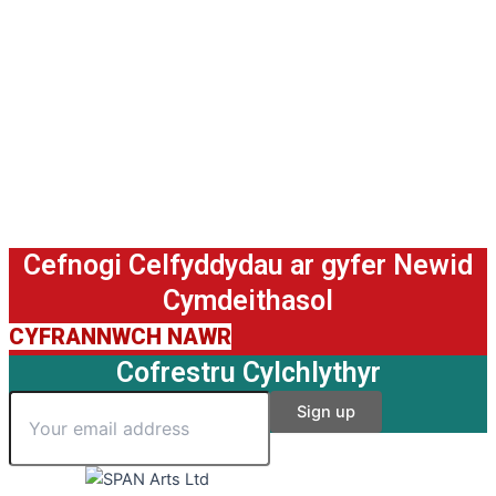
Cefnogi Celfyddydau ar gyfer Newid
Cymdeithasol
CYFRANNWCH NAWR
Cofrestru Cylchlythyr