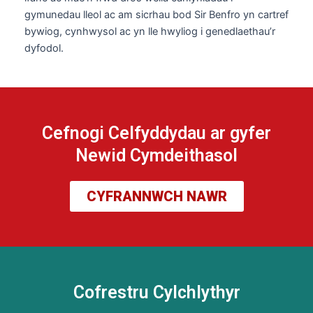
gymunedau lleol ac am sicrhau bod Sir Benfro yn cartref
bywiog, cynhwysol ac yn lle hwyliog i genedlaethau’r
dyfodol.
Cefnogi Celfyddydau ar gyfer
Newid Cymdeithasol
CYFRANNWCH NAWR
Cofrestru Cylchlythyr