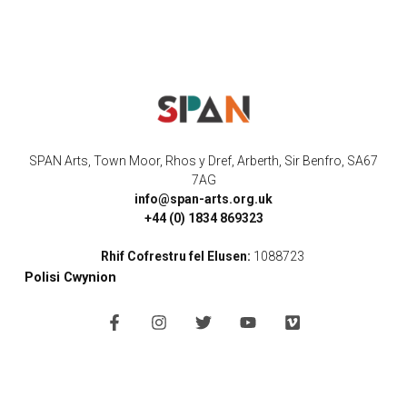
SPAN Arts, Town Moor, Rhos y Dref, Arberth, Sir Benfro, SA67
7AG
info@span-arts.org.uk
+44 (0) 1834 869323
Rhif Cofrestru fel Elusen:
1088723
Polisi Cwynion
F
I
T
Y
V
a
n
w
o
i
c
s
i
u
m
e
t
t
t
e
b
a
t
u
o
o
g
e
b