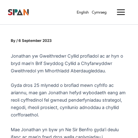
Skip
Main
to
English
Cymraeg
Menu
content
By
/
6 September 2023
Jonathan yw Gweithredwr Cyllid profiadol ac ar hyn o
bryd mae’n Brif Swyddog Cyllid a Chyfarwyddwr
Gweithredol ym Mhorthladd Aberdaugleddau.
Gyda dros 25 mlynedd o brofiad mewn cyfrifo ac
ariannu, mae gan Jonathan hefyd wybodaeth eang am
reoli cyffredinol fel gwneud penderfyniadau strategol,
negodi, rheoli prosiect, cynllunio adnoddau a chyllid
corfforaethol.
Mae Jonathan yn byw yn Ne Sir Benfro gyda’i deulu
ifanc ac mae’n frwd dros wella canlyniadau i