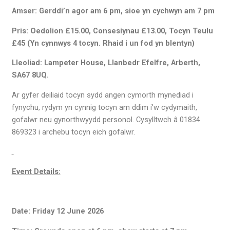
Amser: Gerddi’n agor am 6 pm, sioe yn cychwyn am 7 pm
Pris: Oedolion £15.00, Consesiynau £13.00, Tocyn Teulu
£45 (Yn cynnwys 4 tocyn. Rhaid i un fod yn blentyn)
Lleoliad: Lampeter House, Llanbedr Efelfre, Arberth,
SA67 8UQ.
Ar gyfer deiliaid tocyn sydd angen cymorth mynediad i
fynychu, rydym yn cynnig tocyn am ddim i’w cydymaith,
gofalwr neu gynorthwyydd personol. Cysylltwch â 01834
869323 i archebu tocyn eich gofalwr.
Event Details:
Date: Friday 12 June 2026