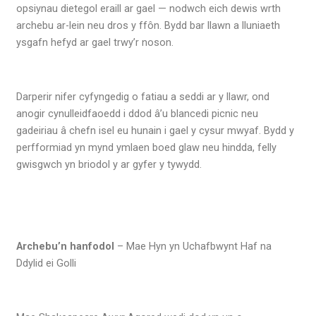
opsiynau dietegol eraill ar gael — nodwch eich dewis wrth
archebu ar-lein neu dros y ffôn. Bydd bar llawn a lluniaeth
ysgafn hefyd ar gael trwy’r noson.
Darperir nifer cyfyngedig o fatiau a seddi ar y llawr, ond
anogir cynulleidfaoedd i ddod â’u blancedi picnic neu
gadeiriau â chefn isel eu hunain i gael y cysur mwyaf. Bydd y
perfformiad yn mynd ymlaen boed glaw neu hindda, felly
gwisgwch yn briodol y ar gyfer y tywydd.
Archebu’n hanfodol
– Mae Hyn yn Uchafbwynt Haf na
Ddylid ei Golli