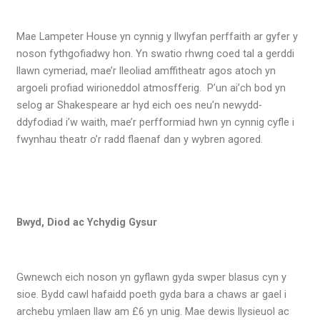
Mae Lampeter House yn cynnig y llwyfan perffaith ar gyfer y
noson fythgofiadwy hon. Yn swatio rhwng coed tal a gerddi
llawn cymeriad, mae’r lleoliad amffitheatr agos atoch yn
argoeli profiad wirioneddol atmosfferig. P’un ai’ch bod yn
selog ar Shakespeare ar hyd eich oes neu’n newydd-
ddyfodiad i’w waith, mae’r perfformiad hwn yn cynnig cyfle i
fwynhau theatr o’r radd flaenaf dan y wybren agored.
Bwyd, Diod ac Ychydig Gysur
Gwnewch eich noson yn gyflawn gyda swper blasus cyn y
sioe. Bydd cawl hafaidd poeth gyda bara a chaws ar gael i
archebu ymlaen llaw am £6 yn unig. Mae dewis llysieuol ac