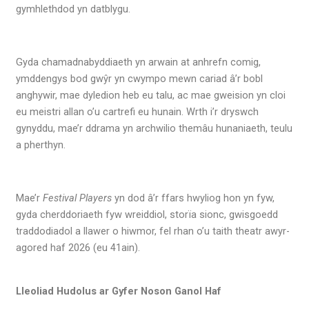
gymhlethdod yn datblygu.
Gyda chamadnabyddiaeth yn arwain at anhrefn comig,
ymddengys bod gwŷr yn cwympo mewn cariad â’r bobl
anghywir, mae dyledion heb eu talu, ac mae gweision yn cloi
eu meistri allan o’u cartrefi eu hunain. Wrth i’r dryswch
gynyddu, mae’r ddrama yn archwilio themâu hunaniaeth, teulu
a pherthyn.
Mae’r
Festival Players
yn dod â’r ffars hwyliog hon yn fyw,
gyda cherddoriaeth fyw wreiddiol, storïa sionc, gwisgoedd
traddodiadol a llawer o hiwmor, fel rhan o’u taith theatr awyr-
agored haf 2026 (eu 41ain).
Lleoliad Hudolus ar Gyfer Noson Ganol Haf