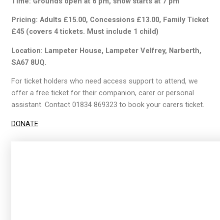
Time: Grounds open at 6 pm, show starts at 7 pm
Pricing: Adults £15.00, Concessions £13.00, Family Ticket
£45 (covers 4 tickets. Must include 1 child)
Location: Lampeter House, Lampeter Velfrey, Narberth,
SA67 8UQ.
For ticket holders who need access support to attend, we
offer a free ticket for their companion, carer or personal
assistant. Contact 01834 869323 to book your carers ticket.
DONATE