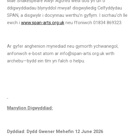
Mae Shakespeare Awyr Agored wedi dod yn un o
ddigwyddiadau blynyddol mwyaf disgwyliedig Celfyddydau
SPAN, a disgwylir i docynnau werthu’n gyflym. I sicrhau’ch lle
ewch i
www.span-arts.org.uk
neu ffoniwch 01834 869323.
Ar gyfer anghenion mynediad neu gymorth ychwanegol,
anfonwch e-bost atom ar info@span-arts.org.uk wrth
archebu—bydd ein tîm yn falch o helpu.
Manylion Digwyddiad:
Dyddiad: Dydd Gwener Mehefin 12 June 2026