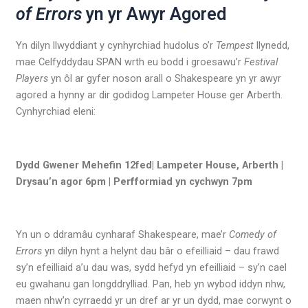
of Errors
yn yr Awyr Agored
Yn dilyn llwyddiant y cynhyrchiad hudolus o’r
Tempest
llynedd,
mae Celfyddydau SPAN wrth eu bodd i groesawu’r
Festival
Players
yn ôl ar gyfer noson arall o Shakespeare yn yr awyr
agored a hynny ar dir godidog Lampeter House ger Arberth.
Cynhyrchiad eleni:
Dydd Gwener Mehefin 12fed| Lampeter House, Arberth |
Drysau’n agor 6pm | Perfformiad yn cychwyn 7pm
Yn un o ddramâu cynharaf Shakespeare, mae’r
Comedy of
Errors
yn dilyn hynt a helynt dau bâr o efeilliaid – dau frawd
sy’n efeilliaid a’u dau was, sydd hefyd yn efeilliaid – sy’n cael
eu gwahanu gan longddrylliad. Pan, heb yn wybod iddyn nhw,
maen nhw’n cyrraedd yr un dref ar yr un dydd, mae corwynt o