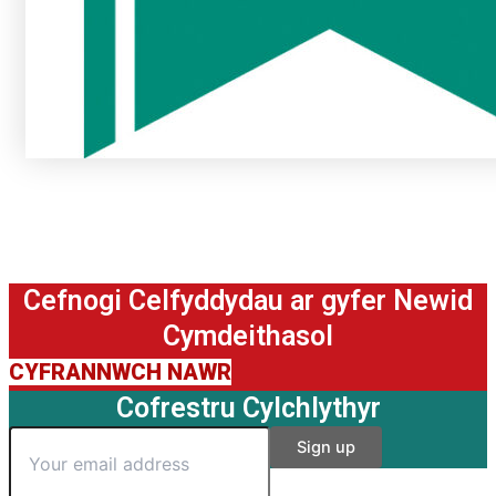
Cefnogi Celfyddydau ar gyfer Newid
Cymdeithasol
CYFRANNWCH NAWR
Cofrestru Cylchlythyr