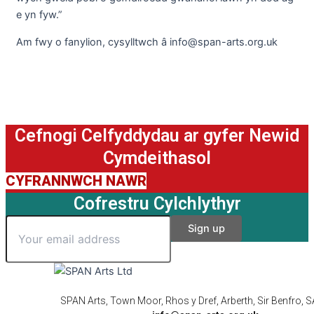
e yn fyw.”
Am fwy o fanylion, cysylltwch â info@span-arts.org.uk
Cefnogi Celfyddydau ar gyfer Newid
Cymdeithasol
CYFRANNWCH NAWR
Cofrestru Cylchlythyr
SPAN Arts, Town Moor, Rhos y Dref, Arberth, Sir Benfro,