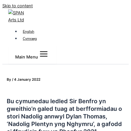
Skip to content
English
Cymraeg
Main Menu
By
/
4 January 2022
Bu cymunedau ledled Sir Benfro yn
gweithio’n galed tuag at berfformiadau o
stori Nadolig annwyl Dylan Thomas,
‘Nadolig Plentyn yng Nghymru’, a gafodd