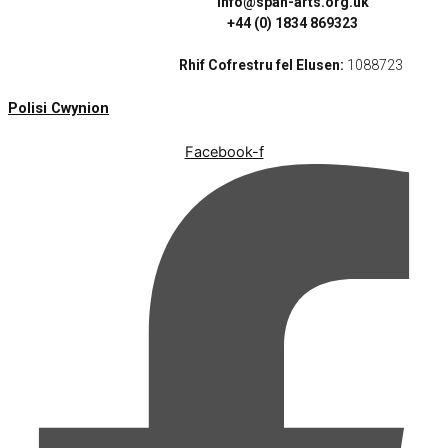
info@span-arts.org.uk
+44 (0) 1834 869323
Rhif Cofrestru fel Elusen:
1088723
Polisi Cwynion
Facebook-f