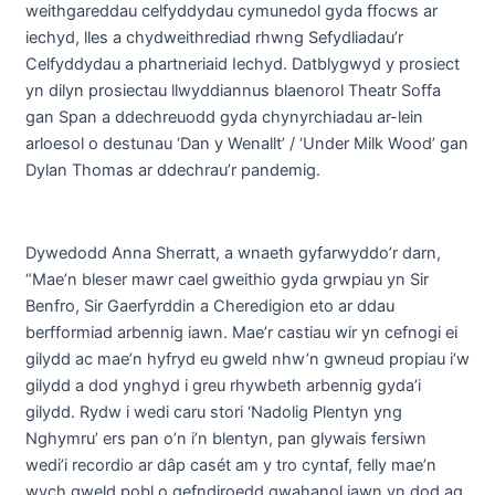
weithgareddau celfyddydau cymunedol gyda ffocws ar
iechyd, lles a chydweithrediad rhwng Sefydliadau’r
Celfyddydau a phartneriaid Iechyd. Datblygwyd y prosiect
yn dilyn prosiectau llwyddiannus blaenorol Theatr Soffa
gan Span a ddechreuodd gyda chynyrchiadau ar-lein
arloesol o destunau ‘Dan y Wenallt’ / ‘Under Milk Wood’ gan
Dylan Thomas ar ddechrau’r pandemig.
Dywedodd Anna Sherratt, a wnaeth gyfarwyddo’r darn,
“Mae’n bleser mawr cael gweithio gyda grwpiau yn Sir
Benfro, Sir Gaerfyrddin a Cheredigion eto ar ddau
berfformiad arbennig iawn. Mae’r castiau wir yn cefnogi ei
gilydd ac mae’n hyfryd eu gweld nhw’n gwneud propiau i’w
gilydd a dod ynghyd i greu rhywbeth arbennig gyda’i
gilydd. Rydw i wedi caru stori ‘Nadolig Plentyn yng
Nghymru’ ers pan o’n i’n blentyn, pan glywais fersiwn
wedi’i recordio ar dâp casét am y tro cyntaf, felly mae’n
wych gweld pobl o gefndiroedd gwahanol iawn yn dod ag