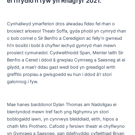
ei ffrydio’n fyw yn Rhagfyr 2021.
Cynhaliwyd ymarferion dros alwadau fideo fel rhan o
brosiect arloesol Theatr Soffa, gyda phobl yn cymryd rhan
o bob cornel o Sir Benfro a Ceredigion ac felly’n gwneud
hi’n bosibl i bobl â chyflwr iechyd gymryd rhan mewn
prosiect cymunedol. Cydweithiodd Span, Menter Iaith Sir
Benfro a Cered i ddod â grwpiau Cymraeg a Saesneg at ei
gilydd, a mae’r ddau gast wedi bod yn greadigol wrth
grefftio propiau a gwisgoedd eu hun i ddod â’r stori
galonnog i fyw.
Mae hanes barddonol Dylan Thomas am Nadoligau ei
blentyndod mewn tref fach yng Nghymru yn stori
boblogaidd iawn, yn cynnwys bleiddiaid, eirth, hipos a
chath Mrs Prothero. Cafodd y fersiwn theatr ei chyflwyno
yn Gymraeg a Saesneg, gan ddefnyddio cyfieithiad Bryan