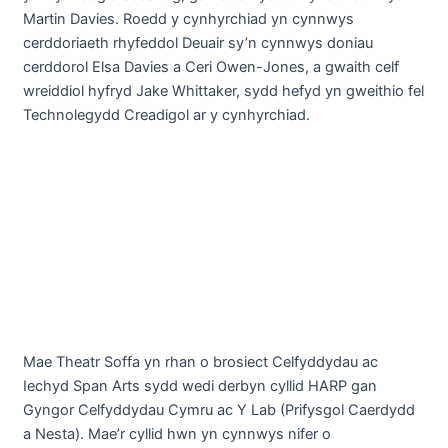
Martin Davies. Roedd y cynhyrchiad yn cynnwys
cerddoriaeth rhyfeddol Deuair sy’n cynnwys doniau
cerddorol Elsa Davies a Ceri Owen-Jones, a gwaith celf
wreiddiol hyfryd Jake Whittaker, sydd hefyd yn gweithio fel
Technolegydd Creadigol ar y cynhyrchiad.
Mae Theatr Soffa yn rhan o brosiect Celfyddydau ac
Iechyd Span Arts sydd wedi derbyn cyllid HARP gan
Gyngor Celfyddydau Cymru ac Y Lab (Prifysgol Caerdydd
a Nesta). Mae’r cyllid hwn yn cynnwys nifer o