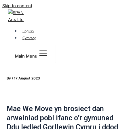
Skip to content
English
Cymraeg
Main Menu
By
/
17 August 2023
Mae We Move yn brosiect dan
arweiniad pobl ifanc o’r gymuned
Ddu ledled Gorllewin Cymru i ddod