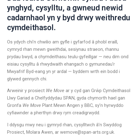
ynghyd, cysylltu, a gwneud newid
cadarnhaol yn y byd drwy weithredu
cymdeithasol.
Os ydych chi’n chwilio am gyfle i gyfarfod â phobl eraill,
cymryd rhan mewn gweithdai, sesiynau straeon, rhannu
prydau bwyd, a chymdeithasu teulu-gyfeillgar — neu dim ond
eisiau cysylltu â rhwydwaith ehangach o gymunedau’r
Mwyafrif Byd-eang yn yr ardal — byddem wrth ein bodd i
glywed gennych chi.
Arweinir y prosiect
We Move
ar y cyd gan Grŵp Cymdeithasol
Llwy Gariad a Chelfyddydau SPAN, gyda chymorth hael gan
Gronfa
We Move
Plant Mewn Angen y BBC, sy’n hyrwyddo
cyfiawnder a pherthyn drwy rym creadigrwydd.
I ddysgu mwy neu i gymryd rhan, cysylltwch â’n Swyddog
Prosiect, Molara Awen, ar wemove@span-arts.org.uk.