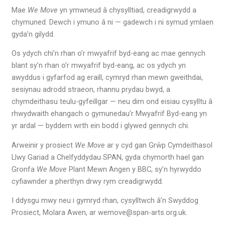
Mae
We Move
yn ymwneud â chysylltiad, creadigrwydd a
chymuned. Dewch i ymuno â ni — gadewch i ni symud ymlaen
gyda’n gilydd.
Os ydych chi’n rhan o’r mwyafrif byd-eang ac mae gennych
blant sy’n rhan o’r mwyafrif byd-eang, ac os ydych yn
awyddus i gyfarfod ag eraill, cymryd rhan mewn gweithdai,
sesiynau adrodd straeon, rhannu prydau bwyd, a
chymdeithasu teulu-gyfeillgar — neu dim ond eisiau cysylltu â
rhwydwaith ehangach o gymunedau’r Mwyafrif Byd-eang yn
yr ardal — byddem wrth ein bodd i glywed gennych chi.
Arweinir y prosiect
We Move
ar y cyd gan Grŵp Cymdeithasol
Llwy Gariad a Chelfyddydau SPAN, gyda chymorth hael gan
Gronfa
We Move
Plant Mewn Angen y BBC, sy’n hyrwyddo
cyfiawnder a pherthyn drwy rym creadigrwydd.
I ddysgu mwy neu i gymryd rhan, cysylltwch â’n Swyddog
Prosiect, Molara Awen, ar wemove@span-arts.org.uk.