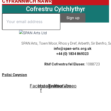
CYFRANNWCH NAWR
Cofrestru Cylchlythyr
SPAN Arts, Town Moor, Rhos y Dref, Arberth, Sir Benfro,
info@span-arts.org.uk
+44 (0) 1834 869323
Rhif Cofrestru fel Elusen:
1088723
Polisi Cwynion
Facebook-
Instagram
Twitter
Youtube
Vimeo
f