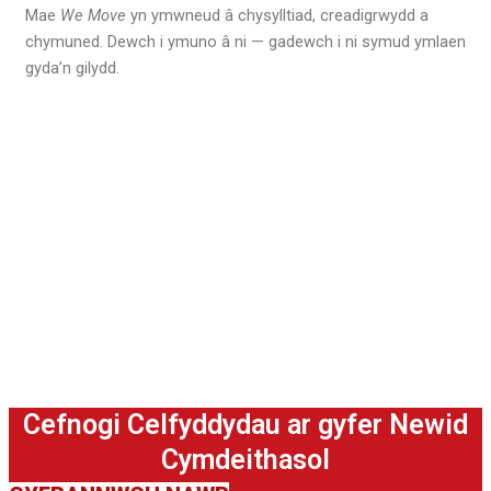
Mae
We Move
yn ymwneud â chysylltiad, creadigrwydd a
chymuned. Dewch i ymuno â ni — gadewch i ni symud ymlaen
gyda’n gilydd.
Cefnogi Celfyddydau ar gyfer Newid
Cymdeithasol