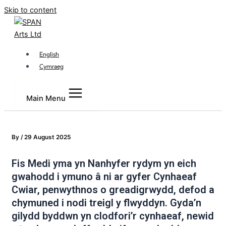
Skip to content
English
Cymraeg
Main Menu
By
/
29 August 2025
Fis Medi yma yn Nanhyfer rydym yn eich
gwahodd i ymuno â ni ar gyfer Cynhaeaf
Cwiar, penwythnos o greadigrwydd, defod a
chymuned i nodi treigl y flwyddyn. Gyda’n
gilydd byddwn yn clodfori’r cynhaeaf, newid