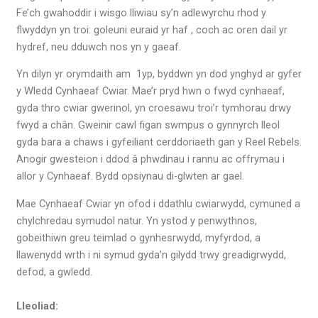
Fe’ch gwahoddir i wisgo lliwiau sy’n adlewyrchu rhod y
flwyddyn yn troi: goleuni euraid yr haf , coch ac oren dail yr
hydref, neu dduwch nos yn y gaeaf.
Yn dilyn yr orymdaith am 1yp, byddwn yn dod ynghyd ar gyfer
y Wledd Cynhaeaf Cwiar. Mae’r pryd hwn o fwyd cynhaeaf,
gyda thro cwiar gwerinol, yn croesawu troi’r tymhorau drwy
fwyd a chân. Gweinir cawl figan swmpus o gynnyrch lleol
gyda bara a chaws i gyfeiliant cerddoriaeth gan y Reel Rebels.
Anogir gwesteion i ddod â phwdinau i rannu ac offrymau i
allor y Cynhaeaf. Bydd opsiynau di-glwten ar gael.
Mae Cynhaeaf Cwiar yn ofod i ddathlu cwiarwydd, cymuned a
chylchredau symudol natur. Yn ystod y penwythnos,
gobeithiwn greu teimlad o gynhesrwydd, myfyrdod, a
llawenydd wrth i ni symud gyda’n gilydd trwy greadigrwydd,
defod, a gwledd.
Lleoliad: