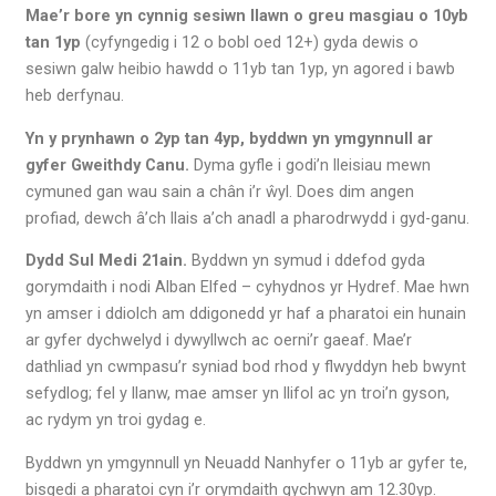
Mae’r bore yn cynnig sesiwn llawn o greu masgiau o 10yb
tan 1yp
(cyfyngedig i 12 o bobl oed 12+) gyda dewis o
sesiwn galw heibio hawdd o 11yb tan 1yp, yn agored i bawb
heb derfynau.
Yn y prynhawn o 2yp tan 4yp, byddwn yn ymgynnull ar
gyfer Gweithdy Canu.
Dyma gyfle i godi’n lleisiau mewn
cymuned gan wau sain a chân i’r ŵyl. Does dim angen
profiad, dewch â’ch llais a’ch anadl a pharodrwydd i gyd-ganu.
Dydd Sul Medi 21ain.
Byddwn yn symud i ddefod gyda
gorymdaith i nodi Alban Elfed – cyhydnos yr Hydref. Mae hwn
yn amser i ddiolch am ddigonedd yr haf a pharatoi ein hunain
ar gyfer dychwelyd i dywyllwch ac oerni’r gaeaf. Mae’r
dathliad yn cwmpasu’r syniad bod rhod y flwyddyn heb bwynt
sefydlog; fel y llanw, mae amser yn llifol ac yn troi’n gyson,
ac rydym yn troi gydag e.
Byddwn yn ymgynnull yn Neuadd Nanhyfer o 11yb ar gyfer te,
bisgedi a pharatoi cyn i’r orymdaith gychwyn am 12.30yp.