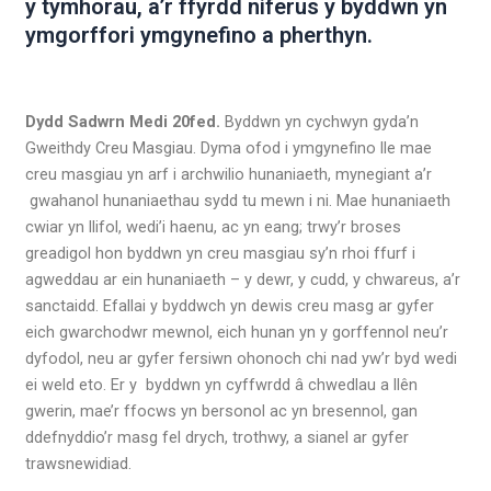
y tymhorau, a’r ffyrdd niferus y byddwn yn
ymgorffori ymgynefino a pherthyn.
Dydd Sadwrn Medi 20fed.
Byddwn yn cychwyn gyda’n
Gweithdy Creu Masgiau. Dyma ofod i ymgynefino lle mae
creu masgiau yn arf i archwilio hunaniaeth, mynegiant a’r
gwahanol hunaniaethau sydd tu mewn i ni. Mae hunaniaeth
cwiar yn llifol, wedi’i haenu, ac yn eang; trwy’r broses
greadigol hon byddwn yn creu masgiau sy’n rhoi ffurf i
agweddau ar ein hunaniaeth – y dewr, y cudd, y chwareus, a’r
sanctaidd. Efallai y byddwch yn dewis creu masg ar gyfer
eich gwarchodwr mewnol, eich hunan yn y gorffennol neu’r
dyfodol, neu ar gyfer fersiwn ohonoch chi nad yw’r byd wedi
ei weld eto. Er y byddwn yn cyffwrdd â chwedlau a llên
gwerin, mae’r ffocws yn bersonol ac yn bresennol, gan
ddefnyddio’r masg fel drych, trothwy, a sianel ar gyfer
trawsnewidiad.