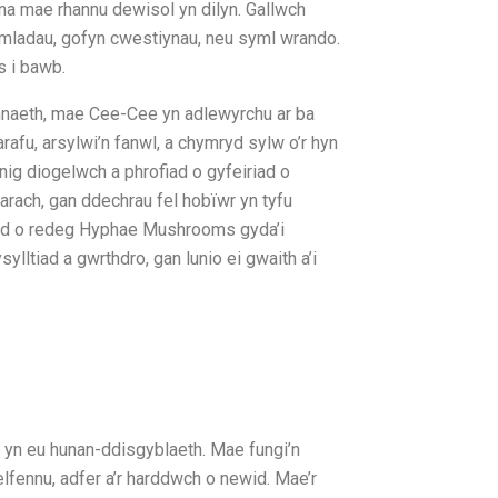
yna mae rhannu dewisol yn dilyn. Gallwch
eimladau, gofyn cwestiynau, neu syml wrando.
s i bawb.
ennaeth, mae Cee-Cee yn adlewyrchu ar ba
afu, arsylwi’n fanwl, a chymryd sylw o’r hyn
nig diogelwch a phrofiad o gyfeiriad o
arach, gan ddechrau fel hobïwr yn tyfu
edd o redeg Hyphae Mushrooms gyda’i
ltiad a gwrthdro, gan lunio ei gwaith a’i
w yn eu hunan-ddisgyblaeth. Mae fungi’n
ennu, adfer a’r harddwch o newid. Mae’r