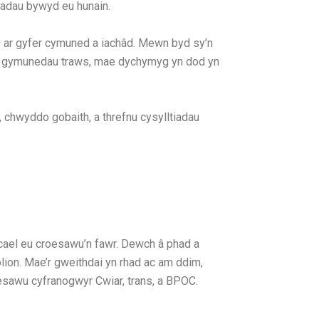
adau bywyd eu hunain.
 ar gyfer cymuned a iachâd. Mewn byd sy’n
 i gymunedau traws, mae dychymyg yn dod yn
 chwyddo gobaith, a threfnu cysylltiadau
ael eu croesawu’n fawr. Dewch â phad a
olion. Mae’r gweithdai yn rhad ac am ddim,
esawu cyfranogwyr Cwiar, trans, a BPOC.