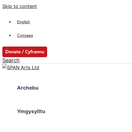
Skip to content
English
Cymraeg
Donate / Cyfrannu
Search
Archebu
Ymgysylltu