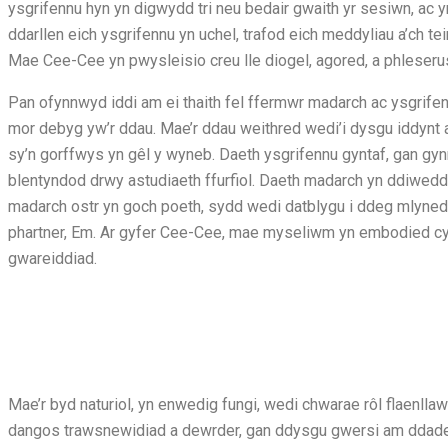
ysgrifennu hyn yn digwydd tri neu bedair gwaith yr sesiwn, ac 
ddarllen eich ysgrifennu yn uchel, trafod eich meddyliau a’ch t
Mae Cee-Cee yn pwysleisio creu lle diogel, agored, a phleseru
Pan ofynnwyd iddi am ei thaith fel ffermwr madarch ac ysgrif
mor debyg yw’r ddau. Mae’r ddau weithred wedi’i dysgu iddynt ar
sy’n gorffwys yn gêl y wyneb. Daeth ysgrifennu gyntaf, gan gyn
blentyndod drwy astudiaeth ffurfiol. Daeth madarch yn ddiwedd
madarch ostr yn goch poeth, sydd wedi datblygu i ddeg mlyn
phartner, Em. Ar gyfer Cee-Cee, mae myseliwm yn embodied cysyl
gwareiddiad.
Mae’r byd naturiol, yn enwedig fungi, wedi chwarae rôl flaenlla
dangos trawsnewidiad a dewrder, gan ddysgu gwersi am ddadelf