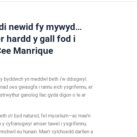
edi newid fy mywyd…
hardd y gall fod i
-Cee Manrique
ai y byddwch yn meddwl beth i’w ddisgwyl.
ad oes gwasgfa i rannu eich ysgrifennu, er
rwythur ganolog llac gyda digon o le ar
h o’r byd naturiol, fel mycelium—ac mae’n
n y cyfranogwyr amser tawel i ysgrifennu,
mchwil eu hunain. Mae’r cylchoedd darllen a