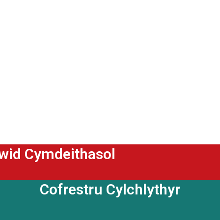
ewid Cymdeithasol
Cofrestru Cylchlythyr