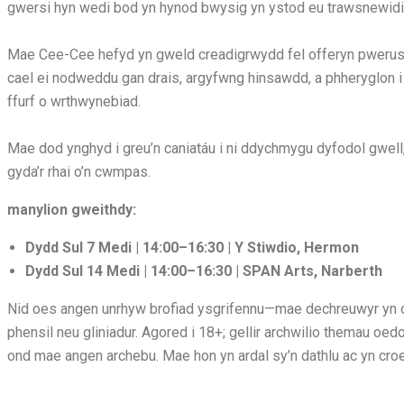
gwersi hyn wedi bod yn hynod bwysig yn ystod eu trawsnewidi
Mae Cee-Cee hefyd yn gweld creadigrwydd fel offeryn pwerus
cael ei nodweddu gan drais, argyfwng hinsawdd, a phheryglon
ffurf o wrthwynebiad.
Mae dod ynghyd i greu’n caniatáu i ni ddychmygu dyfodol gwell,
gyda’r rhai o’n cwmpas.
manylion gweithdy:
Dydd Sul 7 Medi | 14:00–16:30 | Y Stiwdio, Hermon
Dydd Sul 14 Medi | 14:00–16:30 | SPAN Arts, Narberth
Nid oes angen unrhyw brofiad ysgrifennu—mae dechreuwyr yn c
phensil neu gliniadur. Agored i 18+; gellir archwilio themau oed
ond mae angen archebu. Mae hon yn ardal sy’n dathlu ac yn cro