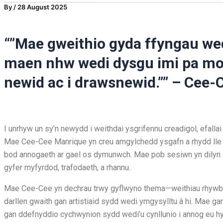
By
/
28 August 2025
“”Mae gweithio gyda ffyngau w
maen nhw wedi dysgu imi pa mor 
newid ac i drawsnewid.”” – Cee
I unrhyw un sy’n newydd i weithdai ysgrifennu creadigol, efall
Mae Cee-Cee Manrique yn creu amgylchedd ysgafn a rhydd lle n
bod annogaeth ar gael os dymunwch. Mae pob sesiwn yn dilyn st
gyfer myfyrdod, trafodaeth, a rhannu.
Mae Cee-Cee yn dechrau trwy gyflwyno thema—weithiau rhywbet
darllen gwaith gan artistiaid sydd wedi ymgysylltu â hi. Mae ga
gan ddefnyddio cychwynion sydd wedi’u cynllunio i annog eu hy