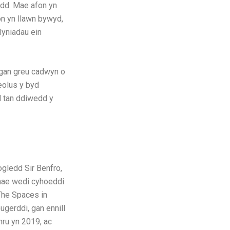
ydd. Mae afon yn
on yn llawn bywyd,
lyniadau ein
, gan greu cadwyn o
eolus y byd
nd tan ddiwedd y
ogledd Sir Benfro,
 mae wedi cyhoeddi
 The Spaces in
gerddi, gan ennill
ru yn 2019, ac