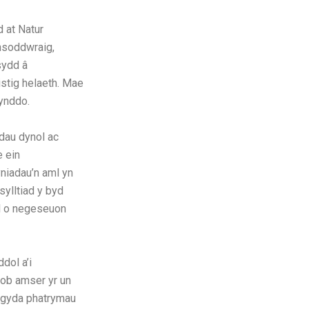
 at Natur
nsoddwraig,
sydd â
istig helaeth. Mae
 ynddo.
odau dynol ac
e ein
niadau’n aml yn
sylltiad y byd
ml o negeseuon
dol a’i
bob amser yr un
d gyda phatrymau