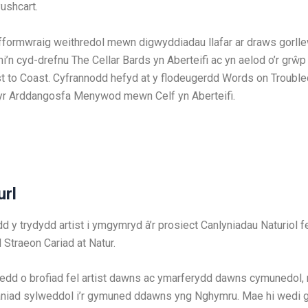
ushcart.
fformwraig weithredol mewn digwyddiadau llafar ar draws gorlle
i’n cyd-drefnu The Cellar Bards yn Aberteifi ac yn aelod o’r grŵ
 to Coast. Cyfrannodd hefyd at y flodeugerdd Words on Trouble
yr Arddangosfa Menywod mewn Celf yn Aberteifi.
url
d y trydydd artist i ymgymryd â’r prosiect Canlyniadau Naturiol 
Straeon Cariad at Natur.
edd o brofiad fel artist dawns ac ymarferydd dawns cymunedol,
niad sylweddol i’r gymuned ddawns yng Nghymru. Mae hi wedi 