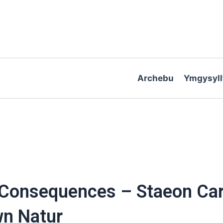
Archebu
Ymgysyll
 Consequences – Staeon Caru
n Natur