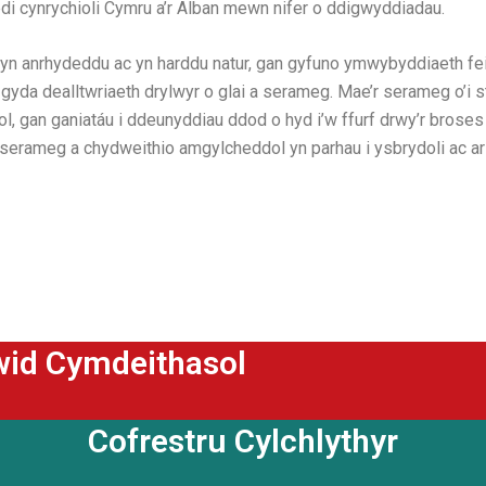
di cynrychioli Cymru a’r Alban mewn nifer o ddigwyddiadau.
yn anrhydeddu ac yn harddu natur, gan gyfuno ymwybyddiaeth fei
 gyda dealltwriaeth drylwyr o glai a serameg. Mae’r serameg o’i 
l, gan ganiatáu i ddeunyddiau ddod o hyd i’w ffurf drwy’r brose
serameg a chydweithio amgylcheddol yn parhau i ysbrydoli ac ar
wid Cymdeithasol
Cofrestru Cylchlythyr