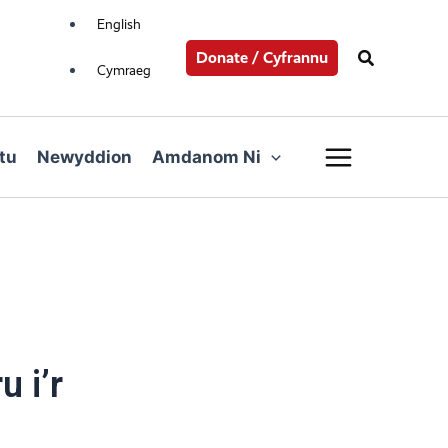
English
Search
Donate / Cyfrannu
Cymraeg
Main
tu
Newyddion
Amdanom Ni
Menu
 i’r