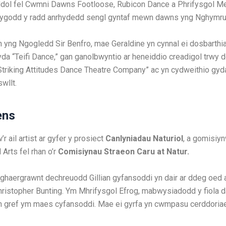
ddol fel Cwmni Dawns Footloose, Rubicon Dance a Phrifysgol Me
blygodd y radd anrhydedd sengl gyntaf mewn dawns yng Nghymru
ach yng Ngogledd Sir Benfro, mae Geraldine yn cynnal ei dosbarthi
yda “Teifi Dance,” gan ganolbwyntio ar heneiddio creadigol trwy
Striking Attitudes Dance Theatre Company” ac yn cydweithio gyda
wllt.
ens
’r ail artist ar gyfer y prosiect
Canlyniadau Naturiol
, a gomisiy
rts fel rhan o’r
Comisiynau Straeon Caru at Natur.
ghaergrawnt dechreuodd Gillian gyfansoddi yn dair ar ddeg oed 
ristopher Bunting. Ym Mhrifysgol Efrog, mabwysiadodd y fiola 
n gref ym maes cyfansoddi. Mae ei gyrfa yn cwmpasu cerddoriae