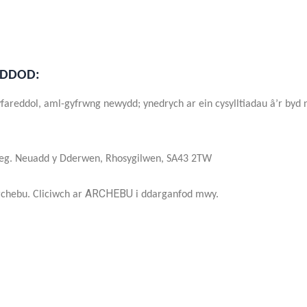
 DDOD:
fareddol, aml-gyfrwng newydd; ynedrych ar ein cysylltiadau â’r byd n
eg. Neuadd y Dderwen, Rhosygilwen, SA43 2TW
ARCHEBU
chebu. Cliciwch ar
i ddarganfod mwy.