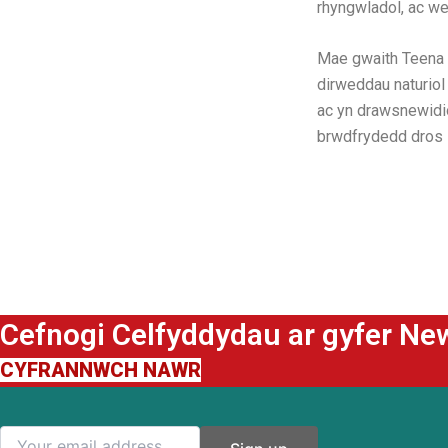
rhyngwladol, ac we
Mae gwaith Teena 
dirweddau naturiol
ac yn drawsnewidio
brwdfrydedd dros 
Cefnogi Celfyddydau ar gyfer Ne
CYFRANNWCH NAWR