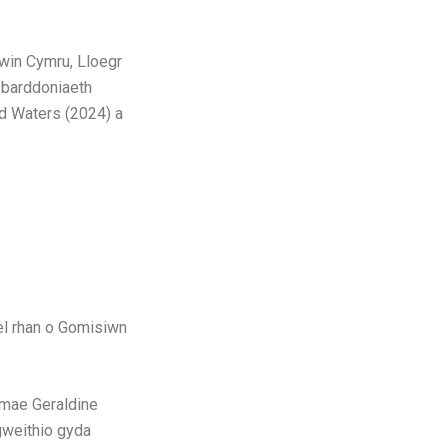
win Cymru, Lloegr
p barddoniaeth
d Waters (2024) a
fel rhan o Gomisiwn
 mae Geraldine
gweithio gyda