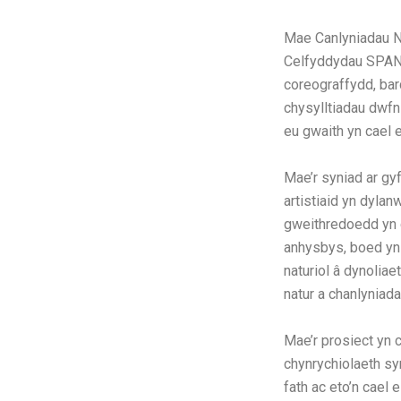
Mae Canlyniadau Na
Celfyddydau SPAN. 
coreograffydd, bar
chysylltiadau dwfn 
eu gwaith yn cael 
Mae’r syniad ar gy
artistiaid yn dylan
gweithredoedd yn 
anhysbys, boed yn 
naturiol â dynolia
natur a chanlyniad
Mae’r prosiect yn
chynrychiolaeth sy
fath ac eto’n cael