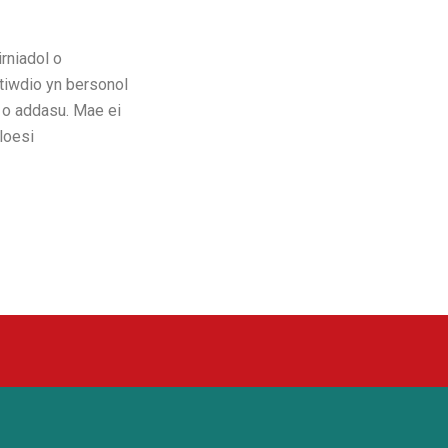
rniadol o
stiwdio yn bersonol
s o addasu. Mae ei
loesi