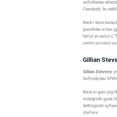
sefydliadau allwe
Caerdydd, lle dat
Wedi’i lleoli bell
gweithdai ei hun g
hefyd yn aelod o “
cwmni prosiect cys
Gillian Stev
Gillian Stevens
yw
Gelfyddydau SPAN A
Wedi ei geni yng N
soddgrwth gyda Ch
datblygodd sylfae
chyfoes.