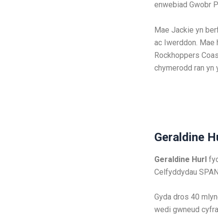
enwebiad Gwobr P
Mae Jackie yn ber
ac Iwerddon. Mae h
Rockhoppers Coast
chymerodd ran yn 
Geraldine H
Geraldine Hurl
fyd
Celfyddydau SPAN 
Gyda dros 40 mlyn
wedi gwneud cyfra