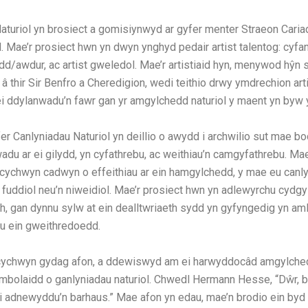
turiol yn brosiect a gomisiynwyd ar gyfer menter Straeon Cariad
Mae’r prosiect hwn yn dwyn ynghyd pedair artist talentog: cyfa
dd/awdur, ac artist gweledol. Mae’r artistiaid hyn, menywod hŷn 
â thir Sir Benfro a Cheredigion, wedi teithio drwy ymdrechion art
ei ddylanwadu’n fawr gan yr amgylchedd naturiol y maent yn byw
fer Canlyniadau Naturiol yn deillio o awydd i archwilio sut mae b
wadu ar ei gilydd, yn cyfathrebu, ac weithiau’n camgyfathrebu. Ma
cychwyn cadwyn o effeithiau ar ein hamgylchedd, y mae eu canly
fuddiol neu’n niweidiol. Mae’r prosiect hwn yn adlewyrchu cydgy
eth, gan dynnu sylw at ein dealltwriaeth sydd yn gyfyngedig yn a
au ein gweithredoedd.
 cychwyn gydag afon, a ddewiswyd am ei harwyddocâd amgylched
mbolaidd o ganlyniadau naturiol. Chwedl Hermann Hesse, “Dŵr, 
 ei adnewyddu’n barhaus.” Mae afon yn edau, mae’n brodio ein by