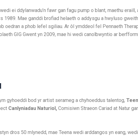
wedi ei ddylanwadu’n fawr gan fagu pump o blant, maethu eraill, 
rs 1989. Mae ganddi brofiad helaeth o addysgu a hwyluso gweith
pob oedran a phob lefel sgiliau. Ar ôl ymddeol fel Pennaeth Ther
olaeth GIG Gwent yn 2009, mae hi wedi canolbwyntio ar berfform
d
ym gyhoeddi bod yr artist serameg a chyhoeddus talentog,
Teen
iect
Canlyniadau Naturiol,
Comisiwn Straeon Cariad at Natur ga
styn dros 50 mlynedd, mae Teena wedi arddangos yn eang, wedi