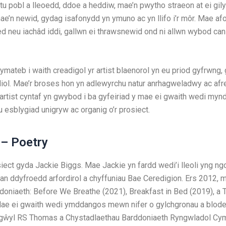
ltu pobl a lleoedd, ddoe a heddiw, mae’n pwytho straeon at ei gil
mae’n newid, gydag isafonydd yn ymuno ac yn llifo i’r môr. Mae af
d neu iachâd iddi, gallwn ei thrawsnewid ond ni allwn wybod can
 ymateb i waith creadigol yr artist blaenorol yn eu priod gyfrwng
ol. Mae’r broses hon yn adlewyrchu natur anrhagweladwy ac afr
yr artist cyntaf yn gwybod i ba gyfeiriad y mae ei gwaith wedi my
u esblygiad unigryw ac organig o’r prosiect.
 – Poetry
ect gyda Jackie Biggs. Mae Jackie yn fardd wedi’i lleoli yng ng
gan ddyfroedd arfordirol a chyffuniau Bae Ceredigion. Ers 2012,
rddoniaeth: Before We Breathe (2021), Breakfast in Bed (2019), a
ae ei gwaith wedi ymddangos mewn nifer o gylchgronau a blodeu
gŵyl RS Thomas a Chystadlaethau Barddoniaeth Ryngwladol Cym