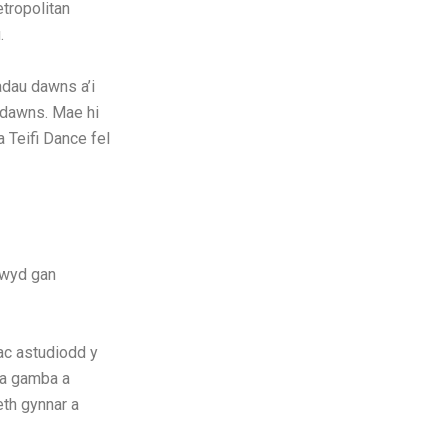
tropolitan
.
adau dawns a’i
 ddawns. Mae hi
 Teifi Dance fel
nwyd gan
ac astudiodd y
da gamba a
th gynnar a