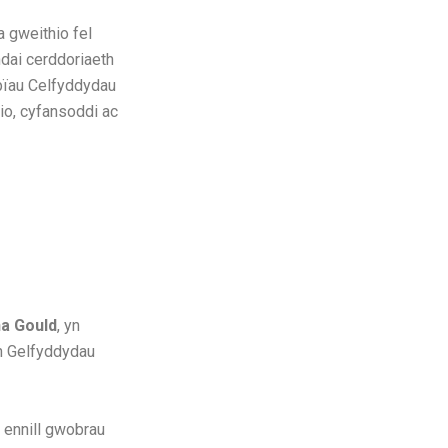
a gweithio fel
dai cerddoriaeth
apïau Celfyddydau
io, cyfansoddi ac
a Gould
, yn
n Gelfyddydau
 ennill gwobrau