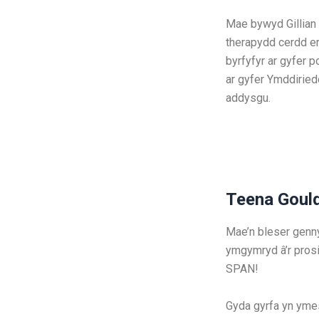
Mae bywyd Gillian 
therapydd cerdd e
byrfyfyr ar gyfer 
ar gyfer Ymddiried
addysgu.
Teena Goul
Mae’n bleser genn
ymgymryd â’r pros
SPAN!
Gyda gyrfa yn yme