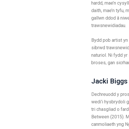
hardd, mae’n cysyl
daith, mae’n tyfu, 
gallwn ddod â niwe
trawsnewidiadau.
Bydd pob artist yn
sibrwd trawsnewidi
naturiol. Ni fydd 
broses, gan sicrha
Jacki Biggs
Dechreuodd y prosi
wedi’i hysbrydoli 
tri chasgliad o fa
Between (2015). M
canmoliaeth yng N