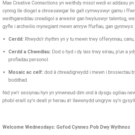
Mae Creative Connections yn weithdy misol wedi ei addasu yn b
cynnig lle diogel a chroesawgar lle gall cymwyswyr gamu i ffwr
weithgareddau creadigol a arweinir gan hwyluswyr talentog, wed
gyfle i archwilio mynegiant mewn amryw ffurfiau, gan gynnwys:
Cerdd:
Rhwydo’r rhythm yn y tu mewn trwy offerynnau, canu,
Cerdd a Chwedlau:
Dod o hyd i dy lais trwy eiriau, p’un a 
profiadau personol.
Mosaic ac celf:
dod â chreadigrwydd i mewn i brosiectau b
boddhad.
Nid yw’r sesiynau hyn yn ymwneud dim ond â dysgu sgiliau new
phobl eraill sy’n deall yr heriau a’r llawenydd unigryw sy’n gysyl
Welcome Wednesdays: Gofod Cynnes Pob Dwy Wythnos