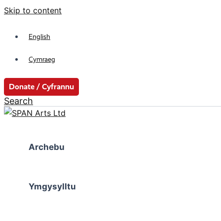
Skip to content
English
Cymraeg
Donate / Cyfrannu
Search
Archebu
Ymgysylltu