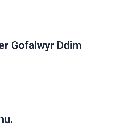
fer Gofalwyr Ddim
hu.