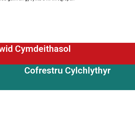
ewid Cymdeithasol
Cofrestru Cylchlythyr