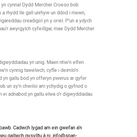
d yn cynnal Dydd Mercher Croeso bob
s a rhydd lle gall unrhyw un ddod i mewn,
areddau creadigol yn y oriel. P’un a ydych
hau’r awyrgylch cyfeillgar, mae Dydd Mercher
digwyddiadau yn unig. Maen nhw’n elfen
nhw’n cynnig tawelwch, cyfle i deimlo’n
yn gallu bod yn offeryn pwerus ar gyfer
hob un sy’n chwilio am ychydig o gyfnod o
n ei adnabod yn gallu elwa o’r digwyddiadau
bawb. Cadwch lygad am ein gwefan a’n
eu gallwch gysylltu â ni. info@span-