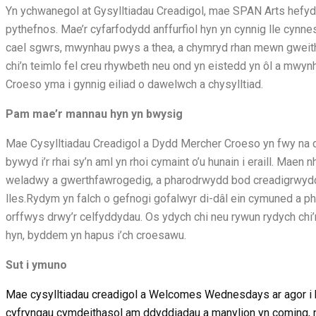
Yn ychwanegol at Gysylltiadau Creadigol, mae SPAN Arts hefy
pythefnos. Mae’r cyfarfodydd anffurfiol hyn yn cynnig lle cynne
cael sgwrs, mwynhau pwys a thea, a chymryd rhan mewn gweithg
chi’n teimlo fel creu rhywbeth neu ond yn eistedd yn ôl a mwyn
Croeso yma i gynnig eiliad o dawelwch a chysylltiad.
Pam mae’r mannau hyn yn bwysig
Mae Cysylltiadau Creadigol a Dydd Mercher Croeso yn fwy na 
bywyd i’r rhai sy’n aml yn rhoi cymaint o’u hunain i eraill. Maen 
weladwy a gwerthfawrogedig, a pharodrwydd bod creadigrwydd 
lles.Rydym yn falch o gefnogi gofalwyr di-dâl ein cymuned a p
orffwys drwy’r celfyddydau. Os ydych chi neu rywun rydych chi’
hyn, byddem yn hapus i’ch croesawu.
Sut i ymuno
Mae cysylltiadau creadigol a Welcomes Wednesdays ar agor i 
cyfryngau cymdeithasol am ddyddiadau a manylion yn coming, n