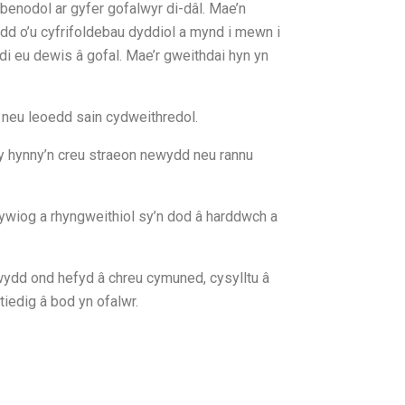
enodol ar gyfer gofalwyr di-dâl. Mae’n
dd o’u cyfrifoldebau dyddiol a mynd i mewn i
i eu dewis â gofal. Mae’r gweithdai hyn yn
 neu leoedd sain cydweithredol.
ydy hynny’n creu straeon newydd neu rannu
ywiog a rhyngweithiol sy’n dod â harddwch a
ydd ond hefyd â chreu cymuned, cysylltu â
ltiedig â bod yn ofalwr.