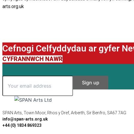
arts.org.uk
Cefnogi Celfyddydau ar gyfer N
CYFRANNWCH NAWR
SPAN Arts, Town Moor, Rhos y Dref, Arberth, Sir Benfro, SA67 7AG
info@span-arts.org.uk
+44 (0) 1834 869323