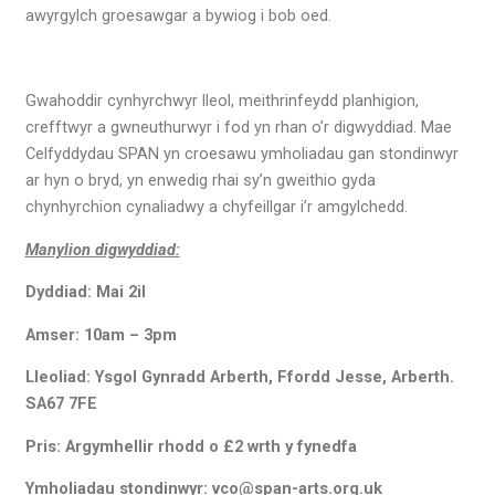
awyrgylch groesawgar a bywiog i bob oed.
Gwahoddir cynhyrchwyr lleol, meithrinfeydd planhigion,
crefftwyr a gwneuthurwyr i fod yn rhan o’r digwyddiad. Mae
Celfyddydau SPAN yn croesawu ymholiadau gan stondinwyr
ar hyn o bryd, yn enwedig rhai sy’n gweithio gyda
chynhyrchion cynaliadwy a chyfeillgar i’r amgylchedd.
Manylion digwyddiad:
Dyddiad: Mai 2il
Amser: 10am – 3pm
Lleoliad: Ysgol Gynradd Arberth, Ffordd Jesse, Arberth.
SA67 7FE
Pris: Argymhellir rhodd o £2 wrth y fynedfa
Ymholiadau stondinwyr: vco@span-arts.org.uk