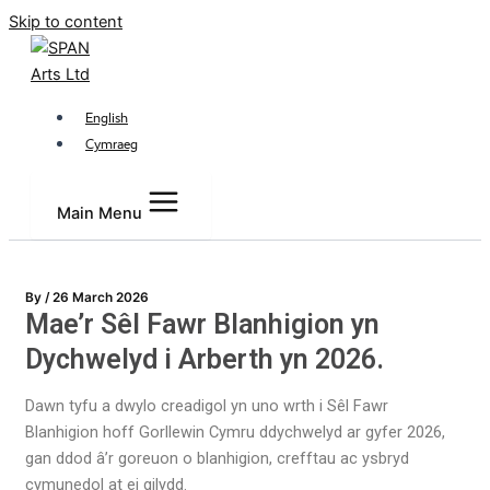
Skip to content
English
Cymraeg
Main Menu
By
/
26 March 2026
Mae’r Sêl Fawr Blanhigion yn
Dychwelyd i Arberth yn 2026.
Dawn tyfu a dwylo creadigol yn uno wrth i Sêl Fawr
Blanhigion hoff Gorllewin Cymru ddychwelyd ar gyfer 2026,
gan ddod â’r goreuon o blanhigion, crefftau ac ysbryd
cymunedol at ei gilydd.