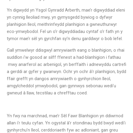
Yn digwydd yn Ysgol Gynradd Arberth, mae’r digwyddiad eleni
yn cynnig lleoliad mwy, yn gymysgedd bywiog o dyfwyr
planhigion lleol, meithrinfeydd planhigion a gwneuthurwyr
eco-ymwybodol. Fel un o’r digwyddiadau cyntaf o’r fath yn y
tymor mae’r sêl yn gyrchfan sy’n denu garddwyr o bob lefel.
Gall ymwelwyr ddisgwyl amrywiaeth eang o blanhigion, o rhai
suddlon i’w gosod ar silff ffenest a had-blanhigion i fathau
mwy anarferol ac arbenigol, yn berffaith i adnewyddu cartrefi
a gerddi ar gyfer y gwanwyn. Ochr yn ochr â’r planhigion, bydd
ffair grefft yn dangos amrywiaeth o gynhyrchion lleol,
amgylcheddol ymwybodol, gan gynnwys sebonau wedi’u
gwneud â llaw, tecstilau a chrefftau coed.
Yn fwy na marchnad, mae’r Sêl Fawr Blanhigion yn ddiwrnod
allan i’r teulu cyfan. Yn ogystal â’r stondinau bydd bwyd wedi’i
gynhyrchu’n lleol, cerddoriaeth fyw ac adloniant, gan greu