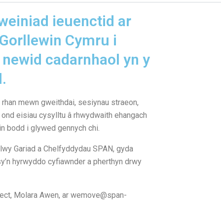
einiad ieuenctid ar
 Gorllewin Cymru i
 newid cadarnhaol yn y
.
yd rhan mewn gweithdai, sesiynau straeon,
 ond eisiau cysylltu â rhwydwaith ehangach
n bodd i glywed gennych chi.
lwy Gariad a Chelfyddydau SPAN, gyda
y’n hyrwyddo cyfiawnder a pherthyn drwy
siect, Molara Awen, ar wemove@span-