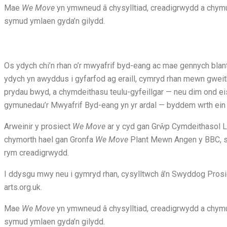
Mae
We Move
yn ymwneud â chysylltiad, creadigrwydd a chymu
symud ymlaen gyda’n gilydd.
Os ydych chi’n rhan o’r mwyafrif byd-eang ac mae gennych blant
ydych yn awyddus i gyfarfod ag eraill, cymryd rhan mewn gweit
prydau bwyd, a chymdeithasu teulu-gyfeillgar — neu dim ond ei
gymunedau’r Mwyafrif Byd-eang yn yr ardal — byddem wrth ein 
Arweinir y prosiect
We Move
ar y cyd gan Grŵp Cymdeithasol L
chymorth hael gan Gronfa
We Move
Plant Mewn Angen y BBC, s
rym creadigrwydd.
I ddysgu mwy neu i gymryd rhan, cysylltwch â’n Swyddog Pro
arts.org.uk.
Mae
We Move
yn ymwneud â chysylltiad, creadigrwydd a chymu
symud ymlaen gyda’n gilydd.