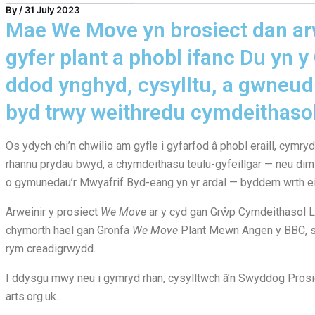
By
/
31 July 2023
Mae We Move yn brosiect dan arw
gyfer plant a phobl ifanc Du yn y
ddod ynghyd, cysylltu, a gwneud
byd trwy weithredu cymdeithasol
Os ydych chi’n chwilio am gyfle i gyfarfod â phobl eraill, cymr
rhannu prydau bwyd, a chymdeithasu teulu-gyfeillgar — neu dim
o gymunedau’r Mwyafrif Byd-eang yn yr ardal — byddem wrth ei
Arweinir y prosiect
We Move
ar y cyd gan Grŵp Cymdeithasol L
chymorth hael gan Gronfa
We Move
Plant Mewn Angen y BBC, s
rym creadigrwydd.
I ddysgu mwy neu i gymryd rhan, cysylltwch â’n Swyddog Pro
arts.org.uk.