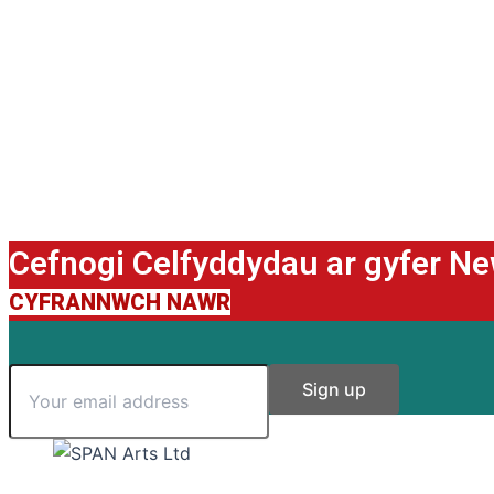
Cefnogi Celfyddydau ar gyfer N
CYFRANNWCH NAWR