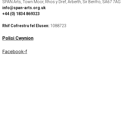
SPAN Arts, Town Moor, Rhos y Dref, Arberth, Sir Benfro, SA67 7AG
info@span-arts.org.uk
+44 (0) 1834 869323
Rhif Cofrestru fel Elusen:
1088723
Polisi Cwynion
Facebook-f