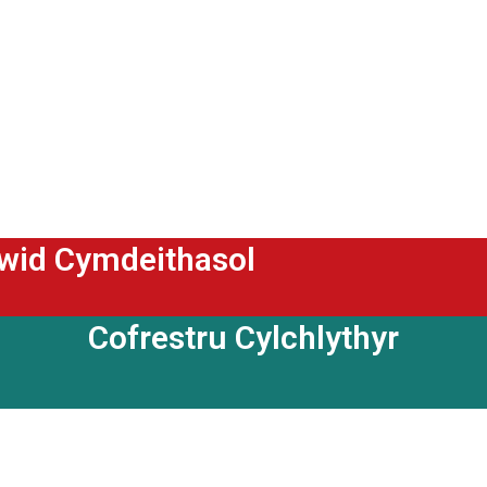
ewid Cymdeithasol
Cofrestru Cylchlythyr