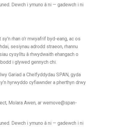
ned. Dewch i ymuno â ni — gadewch i ni
 sy’n rhan o’r mwyafrif byd-eang, ac os
hdai, sesiynau adrodd straeon, rhannu
siau cysylltu â rhwydwaith ehangach o
bodd i glywed gennych chi.
lwy Gariad a Chelfyddydau SPAN, gyda
y’n hyrwyddo cyfiawnder a pherthyn drwy
siect, Molara Awen, ar wemove@span-
ned. Dewch i ymuno â ni — gadewch i ni