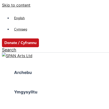
Skip to content
English
Cymraeg
Donate / Cyfrannu
Search
Archebu
Ymgysylltu