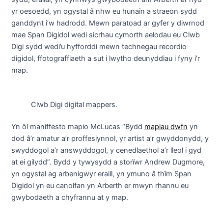
yr oesoedd, yn ogystal â nhw eu hunain a straeon sydd
ganddynt i’w hadrodd. Mewn paratoad ar gyfer y diwrnod
mae Span Digidol wedi sicrhau cymorth aelodau eu Clwb
Digi sydd wedi’u hyfforddi mewn technegau recordio
digidol, ffotograffiaeth a sut i lwytho deunyddiau i fyny i’r
map.
Clwb Digi digital mappers.
Yn ôl maniffesto mapio McLucas “Bydd
mapiau dwfn
yn
dod â’r amatur a’r proffesiynnol, yr artist a’r gwyddonydd, y
swyddogol a’r answyddogol, y cenedlaethol a’r lleol i gyd
at ei gilydd”. Bydd y tywysydd a storïwr Andrew Dugmore,
yn ogystal ag arbenigwyr eraill, yn ymuno â thîm Span
Digidol yn eu canolfan yn Arberth er mwyn rhannu eu
gwybodaeth a chyfrannu at y map.