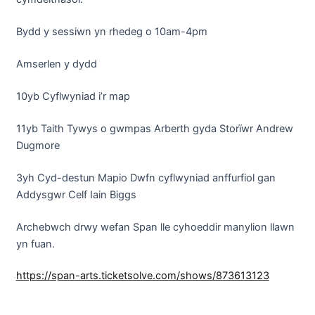
Bydd y sessiwn yn rhedeg o 10am-4pm
Amserlen y dydd
10yb Cyflwyniad i’r map
11yb Taith Tywys o gwmpas Arberth gyda Storïwr Andrew
Dugmore
3yh Cyd-destun Mapio Dwfn cyflwyniad anffurfiol gan
Addysgwr Celf Iain Biggs
Archebwch drwy wefan Span lle cyhoeddir manylion llawn
yn fuan.
https://span-arts.ticketsolve.com/shows/873613123