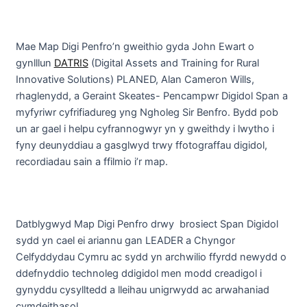
Mae Map Digi Penfro’n gweithio gyda John Ewart o
gynlllun
DATRIS
(Digital Assets and Training for Rural
Innovative Solutions) PLANED, Alan Cameron Wills,
rhaglenydd, a Geraint Skeates- Pencampwr Digidol Span a
myfyriwr cyfrifiadureg yng Ngholeg Sir Benfro. Bydd pob
un ar gael i helpu cyfrannogwyr yn y gweithdy i lwytho i
fyny deunyddiau a gasglwyd trwy ffotograffau digidol,
recordiadau sain a ffilmio i’r map.
Datblygwyd Map Digi Penfro drwy brosiect Span Digidol
sydd yn cael ei ariannu gan LEADER a Chyngor
Celfyddydau Cymru ac sydd yn archwilio ffyrdd newydd o
ddefnyddio technoleg ddigidol men modd creadigol i
gynyddu cysylltedd a lleihau unigrwydd ac arwahaniad
cymdeithasol.