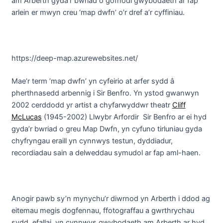
am Arberth gyda’r bwriad o gofnodi gwybodaeth ar fap
arlein er mwyn creu ‘map dwfn’ o’r dref a’r cyffiniau.
https://deep-map.azurewebsites.net/
Mae’r term ’map dwfn’ yn cyfeirio at arfer sydd â
pherthnasedd arbennig i Sir Benfro. Yn ystod gwanwyn
2002 cerddodd yr artist a chyfarwyddwr theatr
Cliff
McLucas
(1945-2002) Llwybr Arfordir Sir Benfro ar ei hyd
gyda’r bwriad o greu Map Dwfn, yn cyfuno tirluniau gyda
chyfryngau eraill yn cynnwys testun, dyddiadur,
recordiadau sain a delweddau symudol ar fap aml-haen.
Anogir pawb sy’n mynychu’r diwrnod yn Arberth i ddod ag
eitemau megis dogfennau, ffotograffau a gwrthrychau
sydd, efallai, yn cynnwys gwybodaeth am Arberth ar hyd