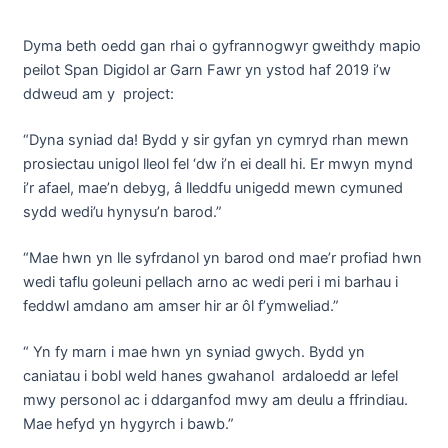
Dyma beth oedd gan rhai o gyfrannogwyr gweithdy mapio
peilot Span Digidol ar Garn Fawr yn ystod haf 2019 i’w
ddweud am y project:
“Dyna syniad da! Bydd y sir gyfan yn cymryd rhan mewn
prosiectau unigol lleol fel ‘dw i’n ei deall hi. Er mwyn mynd
i’r afael, mae’n debyg, â lleddfu unigedd mewn cymuned
sydd wedi’u hynysu’n barod.”
“Mae hwn yn lle syfrdanol yn barod ond mae’r profiad hwn
wedi taflu goleuni pellach arno ac wedi peri i mi barhau i
feddwl amdano am amser hir ar ôl f’ymweliad.”
“ Yn fy marn i mae hwn yn syniad gwych. Bydd yn
caniatau i bobl weld hanes gwahanol ardaloedd ar lefel
mwy personol ac i ddarganfod mwy am deulu a ffrindiau.
Mae hefyd yn hygyrch i bawb.”