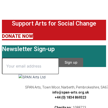
Support Arts for Social Change
DONATE NOW
Newsletter Sign-up
SPAN Arts, Town Moor, Narberth, Pembrokeshire, SA6
info@span-arts.org.uk
+44 (0) 1834 869323
Charity no:
1088723