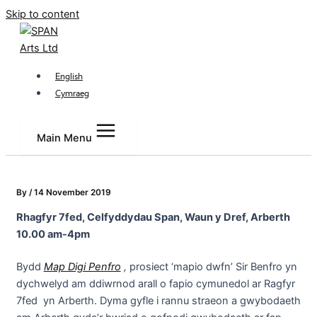
Skip to content
English
Cymraeg
Main Menu
By
/
14 November 2019
Rhagfyr 7fed, Celfyddydau Span, Waun y Dref, Arberth
10.00 am-4pm
Bydd
Map Digi Penfro
,
prosiect ‘mapio dwfn’ Sir Benfro yn
dychwelyd am ddiwrnod arall o fapio cymunedol ar Ragfyr
7fed yn Arberth. Dyma gyfle i rannu straeon a gwybodaeth