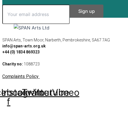
SPAN Arts, Town Moor, Narberth, Pembrokeshire, SA67 7AG
info@span-arts.org.uk
+44 (0) 1834 869323
Charity no:
1088723
Complaints Policy
cebook-
Instagram
Twitter
Youtube
Vimeo
f