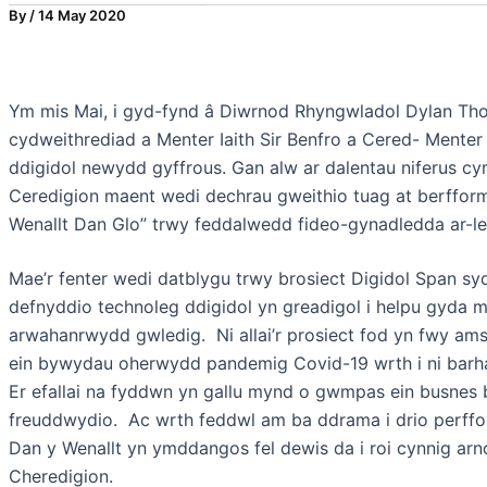
By
/
14 May 2020
Ym mis Mai, i gyd-fynd â Diwrnod Rhyngwladol Dylan T
cydweithrediad a Menter Iaith Sir Benfro a Cered- Menter
ddigidol newydd gyffrous. Gan alw ar dalentau niferus c
Ceredigion maent wedi dechrau gweithio tuag at berfformi
Wenallt Dan Glo” trwy feddalwedd fideo-gynadledda ar-le
Mae’r fenter wedi datblygu trwy brosiect Digidol Span sydd
defnyddio technoleg ddigidol yn greadigol i helpu gyda ma
arwahanrwydd gwledig. Ni allai’r prosiect fod yn fwy ams
ein bywydau oherwydd pandemig Covid-19 wrth i ni barhau
Er efallai na fyddwn yn gallu mynd o gwmpas ein busnes b
freuddwydio. Ac wrth feddwl am ba ddrama i drio perff
Dan y Wenallt yn ymddangos fel dewis da i roi cynnig ar
Cheredigion.