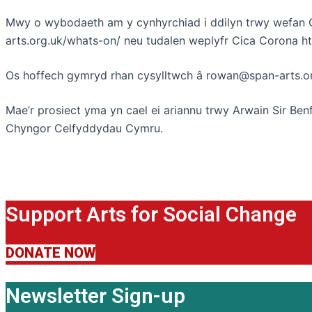
Mwy o wybodaeth am y cynhyrchiad i ddilyn trwy wefan 
arts.org.uk/whats-on/ neu tudalen weplyfr Cica Corona 
Os hoffech gymryd rhan cysylltwch â rowan@span-arts.o
Mae’r prosiect yma yn cael ei ariannu trwy Arwain Sir Be
Chyngor Celfyddydau Cymru.
Support Arts for Social Change
DONATE NOW
Newsletter Sign-up