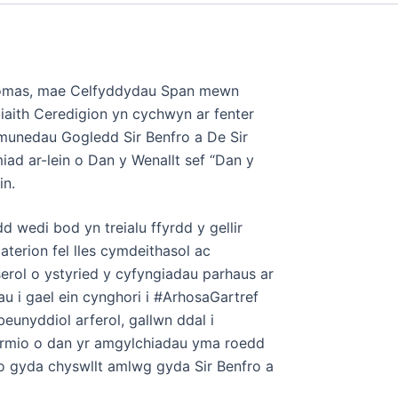
homas, mae Celfyddydau Span mewn
 iaith Ceredigion yn cychwyn ar fenter
ymunedau Gogledd Sir Benfro a De Sir
ad ar-lein o Dan y Wenallt sef “Dan y
in.
 wedi bod yn treialu ffyrdd y gellir
terion fel lles cymdeithasol ac
erol o ystyried y cyfyngiadau parhaus ar
 i gael ein cynghori i #ArhosaGartref
eunyddiol arferol, gallwn ddal i
ormio o dan yr amgylchiadau yma roedd
no gyda chyswllt amlwg gyda Sir Benfro a