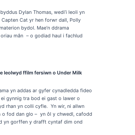
byddus Dylan Thomas, wedi’i leoli yn
Capten Cat yr hen forwr dall, Polly
u materion bydol. Mae’n ddrama
oriau mân – o godiad haul i fachlud
e leolwyd ffilm fersiwn o Under Milk
ddrama yn addas ar gyfer cynadledda fideo
i gynnig tra bod ei gast o lawer o
rhan yn colli cyfle. Yn wir, ni allwn
o fod dan glo – yn ôl y chwedl, cafodd
d yn gorffen y drafft cyntaf dim ond