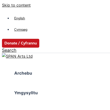
Skip to content
English
Cymraeg
Donate / Cyfrannu
Search
Archebu
Ymgysylltu