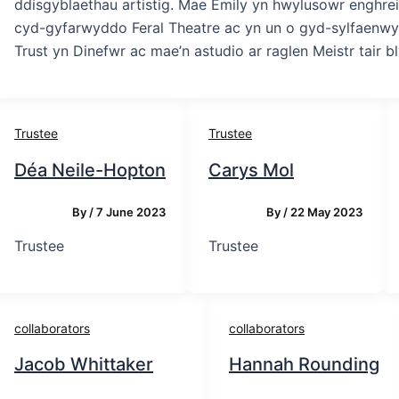
ddisgyblaethau artistig. Mae Emily yn hwylusowr enghrei
cyd-gyfarwyddo Feral Theatre ac yn un o gyd-sylfaenwyr
Trust yn Dinefwr ac mae’n astudio ar raglen Meistr tai
Trustee
Trustee
Déa Neile-Hopton
Carys Mol
By
/
7 June 2023
By
/
22 May 2023
Trustee
Trustee
collaborators
collaborators
Jacob Whittaker
Hannah Rounding