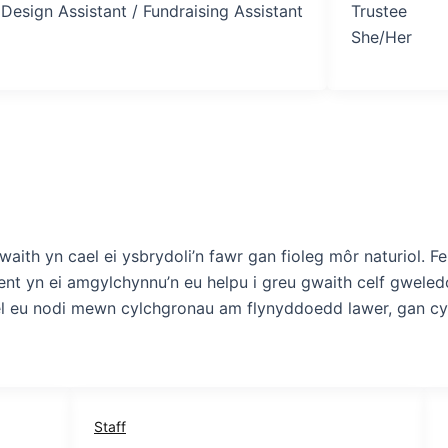
Design Assistant / Fundraising Assistant
Trustee
She/Her
aith yn cael ei ysbrydoli’n fawr gan fioleg môr naturiol.
nt yn ei amgylchynnu’n eu helpu i greu gwaith celf gweled
ael eu nodi mewn cylchgronau am flynyddoedd lawer, gan cyh
Staff