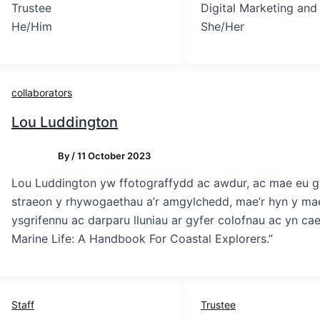
Trustee
Digital Marketing and 
He/Him
She/Her
collaborators
Lou Luddington
By
/
11 October 2023
Lou Luddington yw ffotograffydd ac awdur, ac mae eu gw
straeon y rhywogaethau a’r amgylchedd, mae’r hyn y mae
ysgrifennu ac darparu lluniau ar gyfer colofnau ac yn c
Marine Life: A Handbook For Coastal Explorers.”
Staff
Trustee