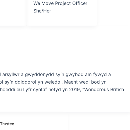
We Move Project Officer
She/Her
 Fel arsyllwr a gwyddonydd sy’n gwybod am fywyd a
ol sy’n ddiddorol yn weledol. Maent wedi bod yn
oeddi eu llyfr cyntaf hefyd yn 2019, “Wonderous British
Trustee