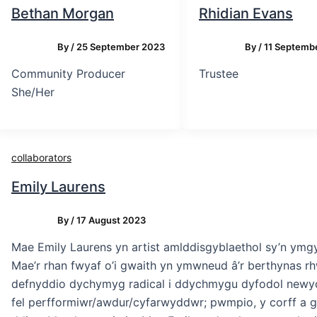
Bethan Morgan
Rhidian Evans
By
/
25 September 2023
By
/
11 Septemb
Community Producer
Trustee
She/Her
collaborators
Emily Laurens
By
/
17 August 2023
Mae Emily Laurens yn artist amlddisgyblaethol sy’n ymg
Mae’r rhan fwyaf o’i gwaith yn ymwneud â’r berthynas rh
defnyddio dychymyg radical i ddychmygu dyfodol newydd.
fel perfformiwr/awdur/cyfarwyddwr; pwmpio, y corff a g