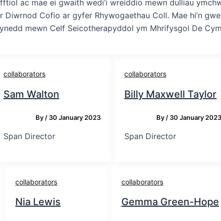
fftiol ac mae ei gwaith wedi’i wreiddio mewn dulliau ymchw
 Diwrnod Cofio ar gyfer Rhywogaethau Coll. Mae hi’n gwei
r blynedd mewn Celf Seicotherapyddol ym Mhrifysgol De Cym
collaborators
collaborators
Sam Walton
Billy Maxwell Taylor
By
/
30 January 2023
By
/
30 January 202
Span Director
Span Director
collaborators
collaborators
Nia Lewis
Gemma Green-Hope