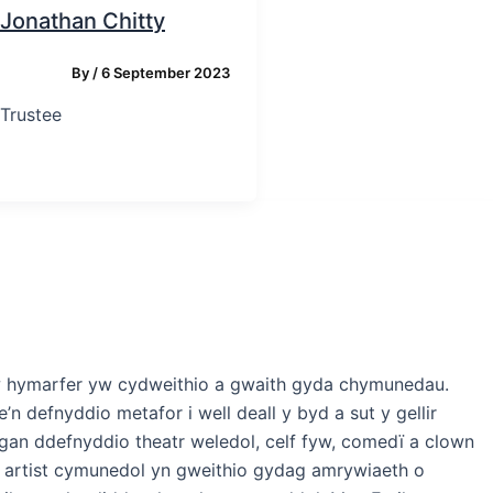
Jonathan Chitty
By
/
6 September 2023
Trustee
i’w hymarfer yw cydweithio a gwaith gyda chymunedau.
defnyddio metafor i well deall y byd a sut y gellir
an ddefnyddio theatr weledol, celf fyw, comedï a clown
l artist cymunedol yn gweithio gydag amrywiaeth o