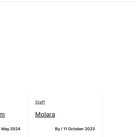
Staff
am
Molara
1 May 2024
By
/
11 October 2023