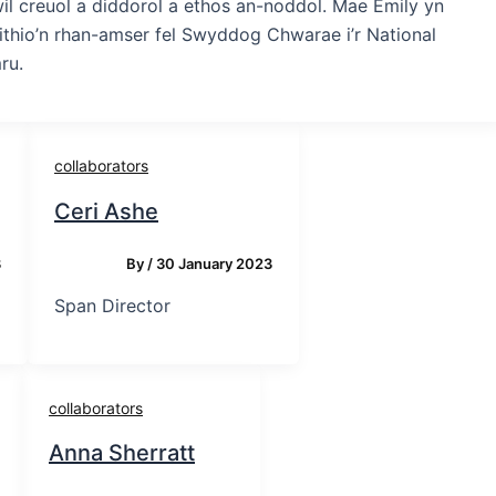
il creuol a diddorol a ethos an-noddol. Mae Emily yn
thio’n rhan-amser fel Swyddog Chwarae i’r National
ru.
collaborators
Ceri Ashe
3
By
/
30 January 2023
Span Director
collaborators
Anna Sherratt