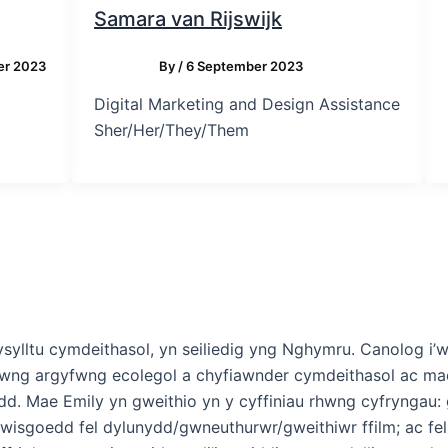
Samara van Rijswijk
er 2023
By
/
6 September 2023
Digital Marketing and Design Assistance
Sher/Her/They/Them
ysylltu cymdeithasol, yn seiliedig yng Nghymru. Canolog 
wng argyfwng ecolegol a chyfiawnder cymdeithasol ac mae’n 
 Mae Emily yn gweithio yn y cyffiniau rhwng cyfryngau: g
wisgoedd fel dylunydd/gwneuthurwr/gweithiwr ffilm; ac fe