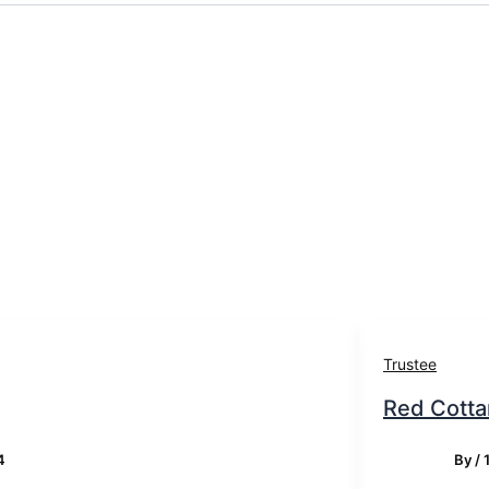
Trustee
Red Cott
4
By
/