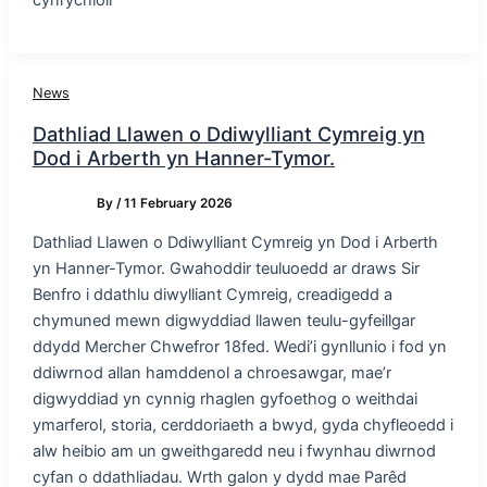
cynrychioli
News
Dathliad Llawen o Ddiwylliant Cymreig yn
Dod i Arberth yn Hanner-Tymor.
By
/
11 February 2026
Dathliad Llawen o Ddiwylliant Cymreig yn Dod i Arberth
yn Hanner-Tymor. Gwahoddir teuluoedd ar draws Sir
Benfro i ddathlu diwylliant Cymreig, creadigedd a
chymuned mewn digwyddiad llawen teulu-gyfeillgar
ddydd Mercher Chwefror 18fed. Wedi’i gynllunio i fod yn
ddiwrnod allan hamddenol a chroesawgar, mae’r
digwyddiad yn cynnig rhaglen gyfoethog o weithdai
ymarferol, storia, cerddoriaeth a bwyd, gyda chyfleoedd i
alw heibio am un gweithgaredd neu i fwynhau diwrnod
cyfan o ddathliadau. Wrth galon y dydd mae Parêd