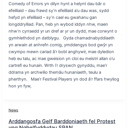
Comedy of Errors yn dilyn hynt a helynt dau bâr o
efeilliaid – dau frawd sy’n efeilliaid a’u dau was, sydd
hefyd yn efeilliaid – sy’n cael eu gwahanu gan
longddrylliad. Pan, heb yn wybod iddyn nhw, maen
nhw’n cyrraedd yr un dref ar yr un dydd, mae corwynt o
gymhlethdod yn datblygu. Gyda chamadnabyddiaeth
yn arwain at anhrefn comig, ymddengys bod gwŷr yn
cwympo mewn cariad â’r bobl anghywir, mae dyledion
heb eu talu, ac mae gweision yn cloi eu meistri allan o’u
cartrefi eu hunain. Wrth i’r dryswch gynyddu, mae’r
ddrama yn archwilio themâu hunaniaeth, teulu a
pherthyn. Mae’r Festival Players yn dod â’r ffars hwyliog
hon yn fyw,
News
Arddangosfa Gelf Barddoniaeth fel Protest
yng Nghelfyddydau SPAN.