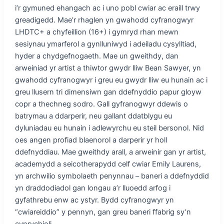
i’r gymuned ehangach ac i uno pobl cwiar ac eraill trwy
greadigedd. Mae’r rhaglen yn gwahodd cyfranogwyr
LHDTC+ a chyfeillion (16+) i gymryd rhan mewn
sesiynau ymarferol a gynlluniwyd i adeiladu cysylltiad,
hyder a chydgefnogaeth. Mae un gweithdy, dan
arweiniad yr artist a thiwtor gwydr lliw Bean Sawyer, yn
gwahodd cyfranogwyr i greu eu gwydr lliw eu hunain ac i
greu llusern tri dimensiwn gan ddefnyddio papur gloyw
copr a thechneg sodro. Gall gyfranogwyr ddewis o
batrymau a ddarperir, neu gallant ddatblygu eu
dyluniadau eu hunain i adlewyrchu eu steil bersonol. Nid
oes angen profiad blaenorol a darperir yr holl
ddefnyddiau. Mae gweithdy arall, a arweinir gan yr artist,
academydd a seicotherapydd celf cwiar Emily Laurens,
yn archwilio symbolaeth penynnau – baneri a ddefnyddid
yn draddodiadol gan longau a’r lluoedd arfog i
gyfathrebu enw ac ystyr. Bydd cyfranogwyr yn
“cwiareiddio” y pennyn, gan greu baneri ffabrig sy’n