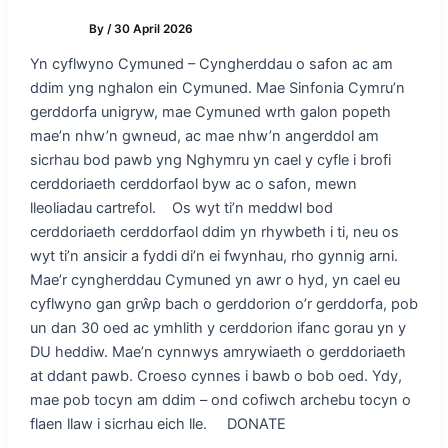
By
/
30 April 2026
Yn cyflwyno Cymuned – Cyngherddau o safon ac am
ddim yng nghalon ein Cymuned. Mae Sinfonia Cymru’n
gerddorfa unigryw, mae Cymuned wrth galon popeth
mae’n nhw’n gwneud, ac mae nhw’n angerddol am
sicrhau bod pawb yng Nghymru yn cael y cyfle i brofi
cerddoriaeth cerddorfaol byw ac o safon, mewn
lleoliadau cartrefol. Os wyt ti’n meddwl bod
cerddoriaeth cerddorfaol ddim yn rhywbeth i ti, neu os
wyt ti’n ansicir a fyddi di’n ei fwynhau, rho gynnig arni.
Mae’r cyngherddau Cymuned yn awr o hyd, yn cael eu
cyflwyno gan grŵp bach o gerddorion o’r gerddorfa, pob
un dan 30 oed ac ymhlith y cerddorion ifanc gorau yn y
DU heddiw. Mae’n cynnwys amrywiaeth o gerddoriaeth
at ddant pawb. Croeso cynnes i bawb o bob oed. Ydy,
mae pob tocyn am ddim – ond cofiwch archebu tocyn o
flaen llaw i sicrhau eich lle. DONATE