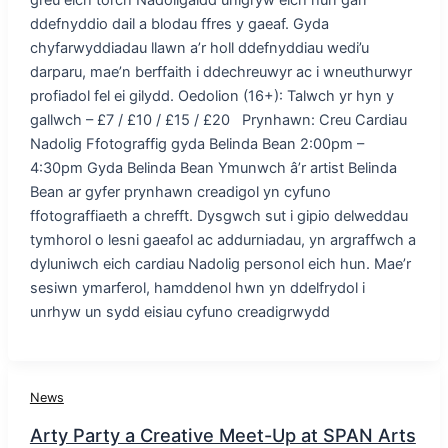
greu eich torch Nadoligaidd unigryw eich hun gan
ddefnyddio dail a blodau ffres y gaeaf. Gyda
chyfarwyddiadau llawn a’r holl ddefnyddiau wedi’u
darparu, mae’n berffaith i ddechreuwyr ac i wneuthurwyr
profiadol fel ei gilydd. Oedolion (16+): Talwch yr hyn y
gallwch – £7 / £10 / £15 / £20 Prynhawn: Creu Cardiau
Nadolig Ffotograffig gyda Belinda Bean 2:00pm –
4:30pm Gyda Belinda Bean Ymunwch â’r artist Belinda
Bean ar gyfer prynhawn creadigol yn cyfuno
ffotograffiaeth a chrefft. Dysgwch sut i gipio delweddau
tymhorol o lesni gaeafol ac addurniadau, yn argraffwch a
dyluniwch eich cardiau Nadolig personol eich hun. Mae’r
sesiwn ymarferol, hamddenol hwn yn ddelfrydol i
unrhyw un sydd eisiau cyfuno creadigrwydd
News
Arty Party a Creative Meet-Up at SPAN Arts