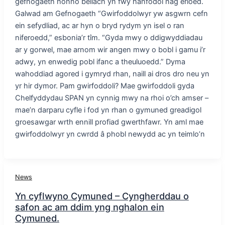
gefnogaeth honno bellach yn fwy hanfodol nag erioed.
Galwad am Gefnogaeth “Gwirfoddolwyr yw asgwrn cefn
ein sefydliad, ac ar hyn o bryd rydym yn isel o ran
niferoedd,” esbonia’r tîm. “Gyda mwy o ddigwyddiadau
ar y gorwel, mae arnom wir angen mwy o bobl i gamu i’r
adwy, yn enwedig pobl ifanc a theuluoedd.” Dyma
wahoddiad agored i gymryd rhan, naill ai dros dro neu yn
yr hir dymor. Pam gwirfoddoli? Mae gwirfoddoli gyda
Chelfyddydau SPAN yn cynnig mwy na rhoi o’ch amser –
mae’n darparu cyfle i fod yn rhan o gymuned greadigol
groesawgar wrth ennill profiad gwerthfawr. Yn aml mae
gwirfoddolwyr yn cwrdd â phobl newydd ac yn teimlo’n
News
Yn cyflwyno Cymuned – Cyngherddau o
safon ac am ddim yng nghalon ein
Cymuned.