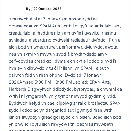
By
/
22 October 2025
Ymunwch â ni ar 7 Ionawr am noson rydd ac
groesawgar yn SPAN Arts, wrth i ni gyfuno artistiaid lleol,
creaduriaid, a rhyddfreinion am gyfle i gysylltu, rhannu
syniadau, a sbarduno cydweithrediadau’r dyfodol. P’un ai
eich bod yn wneuthurwr, perfformiwr, dylunydd, awdur,
neu yn syml yn rhywun sydd â brwdfrydedd am y
celfyddydau creadigol, dyma eich cyfle i ddod o hyd i’r
hyn sy’n digwydd y tu ôl i’r llenni yn SPAN – a sut y
gallwch fod yn rhan ohono. Dyddiad: 7 Ionawr
2026Amser: 5:00 PM – 8:00 PMLleoliad: SPAN Arts,
Narberth Disgwylwch ddiodydd, byrbrydau, a chwmni da
wrth i ni ymgartrefu yn y tymor newydd gyda’n gilydd.
Byddwch hefyd yn cael cipolwg ar rai o brosiectau SPAN
sydd i ddod ac yn darganfod sut i gymryd rhan wrth
lunio’r flwyddyn greadigol sydd o’n blaen. Boed eich bod
yn chwilio i dyfu eich rhwydwaith, dechrau rhywbeth