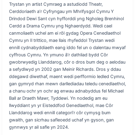
Trystan yn artist Cymraeg a astudiodd Theatr,
Cerddoriaeth a’r Cyfryngau ym Mhrifysgol Cymru Y
Drindod Dewi Sant cyn hyfforddi yng Ngholeg Brenhinol
Cerdd a Drama Cymru yng Nghaerdydd. Wedi cael
canmoliaeth uchel am ei rôl gydag Opera Cenedlaethol
Cymru yn Il trittico, mae llais rhyfeddol Trystan wedi
ennill cydnabyddiaeth eang iddo fel un o dalentau mwyaf
cyffrous Cymru. Yn ymuno â’r dathliad bydd Côr
gwobrwyedig Llanddarog, côr o dros bum deg o aelodau
a sefydlwyd yn 2002 gan Meinir Richards. Dros y ddau
ddegawd diwethaf, maent wedi perfformio ledled Cymru,
gan gymryd rhan mewn darllediadau teledu cenedlaethol,
a chanu ochr yn ochr ag enwau adnabyddus fel Michael
Ball ar Draeth Mawr, Tyddewi. Yn nodedig am eu
llwyddiant yn yr Eisteddfod Genedlaethol, mae Côr
Llanddarog wedi ennill categori’r côr cymysg bum
gwaith, gan sicrhau safleoedd uchaf yn gyson, gan
gynnwys yr ail safle yn 2024.