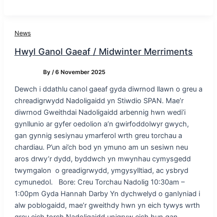
News
Hwyl Ganol Gaeaf / Midwinter Merriments
By
/
6 November 2025
Dewch i ddathlu canol gaeaf gyda diwrnod llawn o greu a
chreadigrwydd Nadoligaidd yn Stiwdio SPAN. Mae’r
diwrnod Gweithdai Nadoligaidd arbennig hwn wedi’i
gynllunio ar gyfer oedolion a’n gwirfoddolwyr gwych,
gan gynnig sesiynau ymarferol wrth greu torchau a
chardiau. P’un ai’ch bod yn ymuno am un sesiwn neu
aros drwy’r dydd, byddwch yn mwynhau cymysgedd
twymgalon o greadigrwydd, ymgysylltiad, ac ysbryd
cymunedol. Bore: Creu Torchau Nadolig 10:30am –
1:00pm Gyda Hannah Darby Yn dychwelyd o ganlyniad i
alw poblogaidd, mae’r gweithdy hwn yn eich tywys wrth