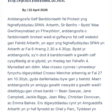
By
/
22 April 2026
Arddangosfa Gelf Barddoniaeth fel Protest yng
Nghelfyddydau SPAN. Arberth, Sir Benfro – Bydd ‘Mae
Gwrthwynebiad yn Ffrwythlon’, arddangosfa o
farddoniaeth brotest wedi ei gyflwyno fel celf weledol
gan Feirdd Arberth, yn agor yng Nghelfyddydau SPAN yn
Arberth ar Fai 6 rhwng 2.30 a 4.30yp. Bydd yr
arddangosfa, sy’n dod â barddoniaeth a gwaith celf
cysylltiedig at ei gilydd, yn rhedeg tan Fehefin 4.
Mynediad am ddim. Mae croeso cynnes i ymwelwyr
fynychu digwyddiad Croeso Mercher arbennig ar Fai 27
am 10.30yb, gyda darlleniadau byw gan y beirdd. Mae’r
arddangosfa yn amlygu gwaith newydd a gwaith wedi’i
ddatblygu gan chwe bardd — Bean Sawyer, Jane
Campbell, Jackie Biggs, Jean Riley, Christian Donovan,
ac Emma Baines. Ers digwyddiadau cynt yn Amgueddfa
Arberth yn yr haf llynedd ac Oriel y Parc, Tyddewi yn