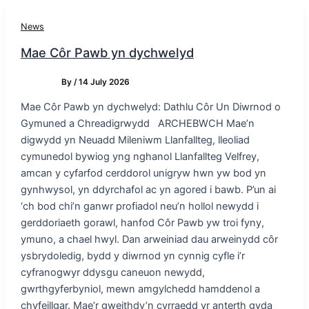
News
Mae Côr Pawb yn dychwelyd
By
/
14 July 2026
Mae Côr Pawb yn dychwelyd: Dathlu Côr Un Diwrnod o
Gymuned a Chreadigrwydd ARCHEBWCH Mae’n
digwydd yn Neuadd Mileniwm Llanfallteg, lleoliad
cymunedol bywiog yng nghanol Llanfallteg Velfrey,
amcan y cyfarfod cerddorol unigryw hwn yw bod yn
gynhwysol, yn ddyrchafol ac yn agored i bawb. P’un ai
‘ch bod chi’n ganwr profiadol neu’n hollol newydd i
gerddoriaeth gorawl, hanfod Côr Pawb yw troi fyny,
ymuno, a chael hwyl. Dan arweiniad dau arweinydd côr
ysbrydoledig, bydd y diwrnod yn cynnig cyfle i’r
cyfranogwyr ddysgu caneuon newydd,
gwrthgyferbyniol, mewn amgylchedd hamddenol a
chyfeillgar. Mae’r gweithdy’n cyrraedd yr anterth gyda