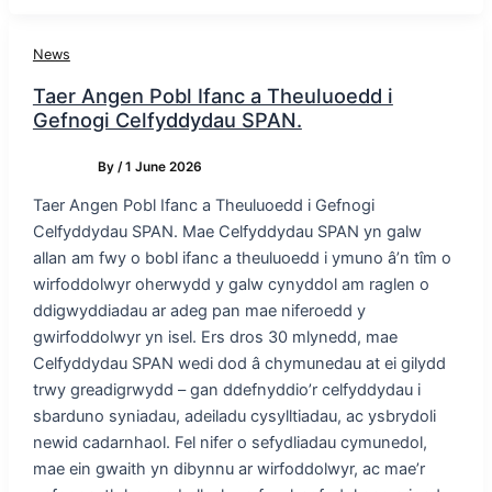
News
Taer Angen Pobl Ifanc a Theuluoedd i
Gefnogi Celfyddydau SPAN.
By
/
1 June 2026
Taer Angen Pobl Ifanc a Theuluoedd i Gefnogi
Celfyddydau SPAN. Mae Celfyddydau SPAN yn galw
allan am fwy o bobl ifanc a theuluoedd i ymuno â’n tîm o
wirfoddolwyr oherwydd y galw cynyddol am raglen o
ddigwyddiadau ar adeg pan mae niferoedd y
gwirfoddolwyr yn isel. Ers dros 30 mlynedd, mae
Celfyddydau SPAN wedi dod â chymunedau at ei gilydd
trwy greadigrwydd – gan ddefnyddio’r celfyddydau i
sbarduno syniadau, adeiladu cysylltiadau, ac ysbrydoli
newid cadarnhaol. Fel nifer o sefydliadau cymunedol,
mae ein gwaith yn dibynnu ar wirfoddolwyr, ac mae’r