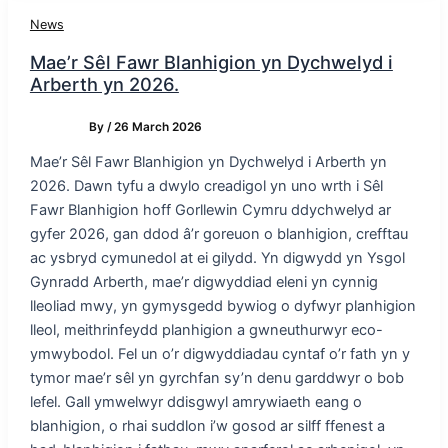
News
Mae’r Sêl Fawr Blanhigion yn Dychwelyd i
Arberth yn 2026.
By
/
26 March 2026
Mae’r Sêl Fawr Blanhigion yn Dychwelyd i Arberth yn
2026. Dawn tyfu a dwylo creadigol yn uno wrth i Sêl
Fawr Blanhigion hoff Gorllewin Cymru ddychwelyd ar
gyfer 2026, gan ddod â’r goreuon o blanhigion, crefftau
ac ysbryd cymunedol at ei gilydd. Yn digwydd yn Ysgol
Gynradd Arberth, mae’r digwyddiad eleni yn cynnig
lleoliad mwy, yn gymysgedd bywiog o dyfwyr planhigion
lleol, meithrinfeydd planhigion a gwneuthurwyr eco-
ymwybodol. Fel un o’r digwyddiadau cyntaf o’r fath yn y
tymor mae’r sêl yn gyrchfan sy’n denu garddwyr o bob
lefel. Gall ymwelwyr ddisgwyl amrywiaeth eang o
blanhigion, o rhai suddlon i’w gosod ar silff ffenest a