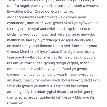
dod â’u hegni, chwilfrydedd, a thalent i bopeth a wnawn.
Blwyddyn o Dwf Creadigol O weithdai ac
arddangosfeydd i berfformiadau a digwyddiadau
cymunedol, mae 2025 wedi gweld SPAN yn cyflwyno un
o’r rhaglenni mwyaf amrywiol ac uchelgeisiol erioed.
Gyda’n gilydd rydym wedi archwilio syniadau newydd,
meithrin lleisiau sy’n ymddangos ac agor ein drysau i
artistiaid a chynulleidfaoedd o bob oed. Mae’n sesiynau
Croeso Mercher a Chysylltiadau Creadigol wedi dod yn
feini prawf wythnosol, mannau lle mae creadigrwydd a
llesiant yn cwrdd, gan gynnig dysgu ysgafn, rhannu
momentau, a chysylltiad ystyrlon. Boed yn gwnïo
gwymon, yn paentio, yn canu iwcalili, neu’n cwrdd ag
artistiaid, mae cyfranogwyr wedi dod â brwdfrydedd sy’n
tanio ein gwaith yn barhaus. Ffynnodd brosiectau
arbennig hefyd, o ddatblygiad theatr a arweinir gan y
gymuned ac arddangosfeydd fel Trysor y Môr, gyda’n
Comisiwn