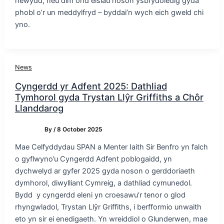
newydd, neu dim ond eisiau noson ysbrydoledig gyda
phobl o’r un meddylfryd – byddai’n wych eich gweld chi
yno.
News
Cyngerdd yr Adfent 2025: Dathliad
Tymhorol gyda Trystan Llŷr Griffiths a Chôr
Llanddarog
By
/
8 October 2025
Mae Celfyddydau SPAN a Menter Iaith Sir Benfro yn falch
o gyflwyno’u Cyngerdd Adfent poblogaidd, yn
dychwelyd ar gyfer 2025 gyda noson o gerddoriaeth
dymhorol, diwylliant Cymreig, a dathliad cymunedol.
Bydd y cyngerdd eleni yn croesawu’r tenor o glod
rhyngwladol, Trystan Llŷr Griffiths, i berfformio unwaith
eto yn sir ei enedigaeth. Yn wreiddiol o Glunderwen, mae