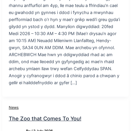
rhannu anffurfiol am 4yp, lle mae teulu a ffrindiau’n cael
eu gwahodd yn gynnes i ddod i fynychu a mwynhau
perfformiad bach o’r hyn y mae’r grŵp wedi’i greu gyda’i
gilydd yn ystod y dydd. Manylion digwyddiad: 20fed
Medi 2026 – 10:30 AM – 4:30 PM (Mae’r drysau’n agor
am 10:15 AM) Neuadd Mileniwm Llanfallteg, Hendy-
gwyn, SA34 0UN AM DDIM. Mae archebu yn ofynnol.
ARCHEBWCH Mae hwn yn ddigwyddiad rhad ac am
ddim, ond mae lleoedd yn gyfyngedig ac mae’n rhaid
archebu ymlaen llaw trwy wefan Celfyddydau SPAN.
Anogir y cyfranogwyr i ddod â chinio parod a chwpan y
gellir ei hailddefnyddio ar gyfer […]
News
The Zoo that Comes To You!
By
/
2 July 2026