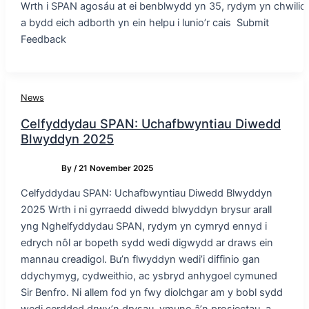
Wrth i SPAN agosáu at ei benblwydd yn 35, rydym yn chwilio am
a bydd eich adborth yn ein helpu i lunio’r cais Submit
Feedback
News
Celfyddydau SPAN: Uchafbwyntiau Diwedd
Blwyddyn 2025
By
/
21 November 2025
Celfyddydau SPAN: Uchafbwyntiau Diwedd Blwyddyn
2025 Wrth i ni gyrraedd diwedd blwyddyn brysur arall
yng Nghelfyddydau SPAN, rydym yn cymryd ennyd i
edrych nôl ar bopeth sydd wedi digwydd ar draws ein
mannau creadigol. Bu’n flwyddyn wedi’i diffinio gan
ddychymyg, cydweithio, ac ysbryd anhygoel cymuned
Sir Benfro. Ni allem fod yn fwy diolchgar am y bobl sydd
wedi cerdded drwy’n drysau, ymuno â’n prosiectau, a