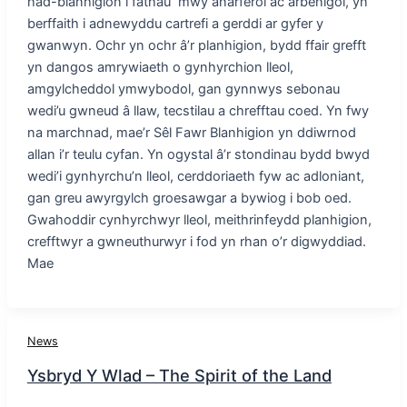
had-blanhigion i fathau mwy anarferol ac arbenigol, yn
berffaith i adnewyddu cartrefi a gerddi ar gyfer y
gwanwyn. Ochr yn ochr â’r planhigion, bydd ffair grefft
yn dangos amrywiaeth o gynhyrchion lleol,
amgylcheddol ymwybodol, gan gynnwys sebonau
wedi’u gwneud â llaw, tecstilau a chrefftau coed. Yn fwy
na marchnad, mae’r Sêl Fawr Blanhigion yn ddiwrnod
allan i’r teulu cyfan. Yn ogystal â’r stondinau bydd bwyd
wedi’i gynhyrchu’n lleol, cerddoriaeth fyw ac adloniant,
gan greu awyrgylch groesawgar a bywiog i bob oed.
Gwahoddir cynhyrchwyr lleol, meithrinfeydd planhigion,
crefftwyr a gwneuthurwyr i fod yn rhan o’r digwyddiad.
Mae
News
Ysbryd Y Wlad – The Spirit of the Land