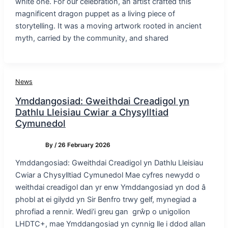
white one. For our celebration, an artist crafted this
magnificent dragon puppet as a living piece of
storytelling. It was a moving artwork rooted in ancient
myth, carried by the community, and shared
News
Ymddangosiad: Gweithdai Creadigol yn
Dathlu Lleisiau Cwiar a Chysylltiad
Cymunedol
By
/
26 February 2026
Ymddangosiad: Gweithdai Creadigol yn Dathlu Lleisiau
Cwiar a Chysylltiad Cymunedol Mae cyfres newydd o
weithdai creadigol dan yr enw Ymddangosiad yn dod â
phobl at ei gilydd yn Sir Benfro trwy gelf, mynegiad a
phrofiad a rennir. Wedi’i greu gan grŵp o unigolion
LHDTC+, mae Ymddangosiad yn cynnig lle i ddod allan