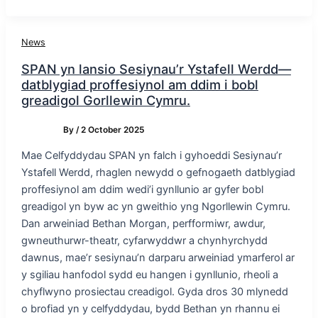
News
SPAN yn lansio Sesiynau’r Ystafell Werdd—
datblygiad proffesiynol am ddim i bobl
greadigol Gorllewin Cymru.
By
/
2 October 2025
Mae Celfyddydau SPAN yn falch i gyhoeddi Sesiynau’r
Ystafell Werdd, rhaglen newydd o gefnogaeth datblygiad
proffesiynol am ddim wedi’i gynllunio ar gyfer bobl
greadigol yn byw ac yn gweithio yng Ngorllewin Cymru.
Dan arweiniad Bethan Morgan, perfformiwr, awdur,
gwneuthurwr-theatr, cyfarwyddwr a chynhyrchydd
dawnus, mae’r sesiynau’n darparu arweiniad ymarferol ar
y sgiliau hanfodol sydd eu hangen i gynllunio, rheoli a
chyflwyno prosiectau creadigol. Gyda dros 30 mlynedd
o brofiad yn y celfyddydau, bydd Bethan yn rhannu ei