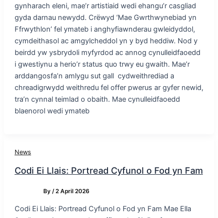
gynharach eleni, mae’r artistiaid wedi ehangu’r casgliad
gyda darnau newydd. Crëwyd ‘Mae Gwrthwynebiad yn
Ffrwythlon’ fel ymateb i anghyfiawnderau gwleidyddol,
cymdeithasol ac amgylcheddol yn y byd heddiw. Nod y
beirdd yw ysbrydoli myfyrdod ac annog cynulleidfaoedd
i gwestiynu a herio’r status quo trwy eu gwaith. Mae’r
arddangosfa’n amlygu sut gall cydweithrediad a
chreadigrwydd weithredu fel offer pwerus ar gyfer newid,
tra’n cynnal teimlad o obaith. Mae cynulleidfaoedd
blaenorol wedi ymateb
News
Codi Ei Llais: Portread Cyfunol o Fod yn Fam
By
/
2 April 2026
Codi Ei Llais: Portread Cyfunol o Fod yn Fam Mae Ella