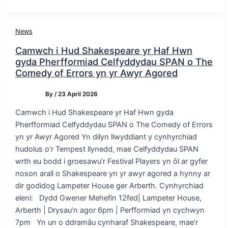
News
Camwch i Hud Shakespeare yr Haf Hwn
gyda Pherfformiad Celfyddydau SPAN o The
Comedy of Errors yn yr Awyr Agored
By
/
23 April 2026
Camwch i Hud Shakespeare yr Haf Hwn gyda
Pherfformiad Celfyddydau SPAN o The Comedy of Errors
yn yr Awyr Agored Yn dilyn llwyddiant y cynhyrchiad
hudolus o’r Tempest llynedd, mae Celfyddydau SPAN
wrth eu bodd i groesawu’r Festival Players yn ôl ar gyfer
noson arall o Shakespeare yn yr awyr agored a hynny ar
dir godidog Lampeter House ger Arberth. Cynhyrchiad
eleni: Dydd Gwener Mehefin 12fed| Lampeter House,
Arberth | Drysau’n agor 6pm | Perfformiad yn cychwyn
7pm Yn un o ddramâu cynharaf Shakespeare, mae’r