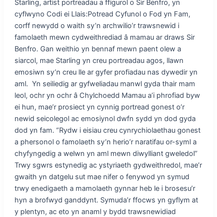
Starling, artist portreadau a ffigurol o Sir Benfro, yn
cyflwyno Codi ei Llais:Potread Cyfunol o Fod yn Fam,
corff newydd o waith sy’n archwilio’r trawsnewid i
famolaeth mewn cydweithrediad â mamau ar draws Sir
Benfro. Gan weithio yn bennaf mewn paent olew a
siarcol, mae Starling yn creu portreadau agos, llawn
emosiwn sy’n creu lle ar gyfer profiadau nas dywedir yn
aml. Yn seiliedig ar gyfweliadau manwl gyda thair mam
leol, ochr yn ochr â Chylchoedd Mamau a’i phrofiad byw
ei hun, mae’r prosiect yn cynnig portread gonest o’r
newid seicolegol ac emosiynol dwfn sydd yn dod gyda
dod yn fam. “Rydw i eisiau creu cynrychiolaethau gonest
a phersonol o famolaeth sy’n herio’r naratifau or-syml a
chyfyngedig a welwn yn aml mewn diwylliant gweledol”
Trwy sgwrs estynedig ac ystyriaeth gydweithredol, mae’r
gwaith yn datgelu sut mae nifer o fenywod yn symud
trwy enedigaeth a mamolaeth gynnar heb le i brosesu’r
hyn a brofwyd ganddynt. Symuda’r ffocws yn gyflym at
y plentyn, ac eto yn anaml y bydd trawsnewidiad